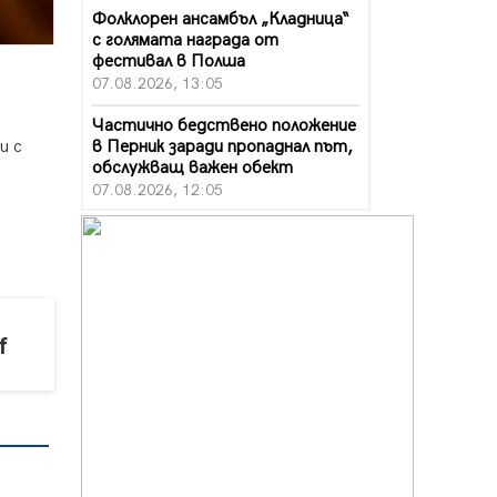
Фолклорен ансамбъл „Кладница“
с голямата награда от
фестивал в Полша
07.08.2026, 13:05
Частично бедствено положение
в Перник заради пропаднал път,
и с
обслужващ важен обект
07.08.2026, 12:05
Да отговорим на жегите с филм
под звездите днес и утре
07.08.2026, 10:21
Първите крачки в помощ на
пенсионерите в Перник, вече са
f
факт
07.08.2026, 09:18
Пак ограничават камионите по
магистралите в петък и неделя.
Ето обходните маршрути
07.08.2026, 07:55