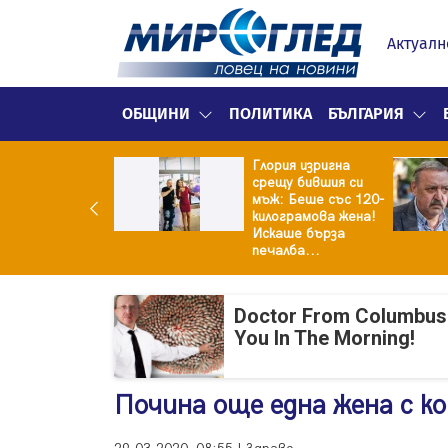
Актуалн
ОБЩИНИ
ПОЛИТИКА
БЪЛГАРИЯ
Глория изригна
ия и майка си
срещу бившия си
троиха къща от
мъж: Беше със 120-
0 стъклени
килограмова жена!
илки
Искаше бърза
печалба...
Doctor From Columbus
You In The Morning!
Почина още една жена с ко