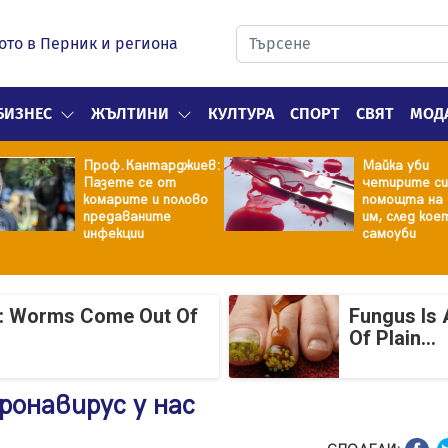
ото в Перник и региона
БИЗНЕС
ЖЪЛТИНИ
КУЛТУРА
СПОРТ
СВЯТ
МОД
Проф.Кантарджиев:
Майка уби
Пазете се от
четирите си
комарите и полово
помощта на 
предаваните
им, след кое
инфекции
самоуби
: Worms Come Out Of
Fungus Is 
Of Plain...
ронавирус у нас