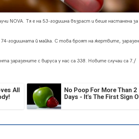
научи NOVA. Тя е на 53-годишна възраст и беше настанена за
 74-годишната й майка. С това броят на жертвите, заразен
та заразените с вируса у нас са 338. Новите случаи са 7./
ves All
No Poop For More Than 2
ody!
Days - It's The First Sign O