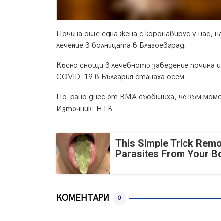
Почина още една жена с коронавирус у нас, 
лечение в болницата в Благоевград.
Късно снощи в лечебното заведение почина и
COVID-19 в България станаха осем.
По-рано днес от ВМА съобщиха, че към момен
Източник: НТВ
This Simple Trick Remo
Parasites From Your B
КОМЕНТАРИ
0