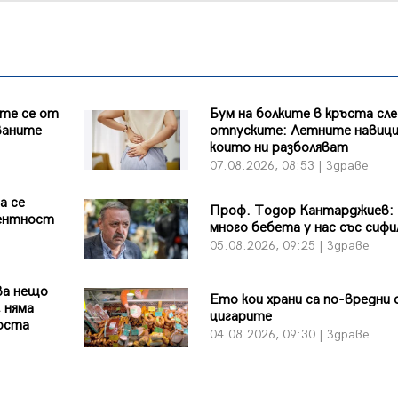
те се от
Бум на болките в кръста сл
ваните
отпуските: Летните навици
които ни разболяват
07.08.2026, 08:53 | Здраве
а се
Проф. Тодор Кантарджиев:
ентност
много бебета у нас със сифи
05.08.2026, 09:25 | Здраве
ва нещо
Ето кои храни са по-вредни
 няма
цигарите
бюста
04.08.2026, 09:30 | Здраве