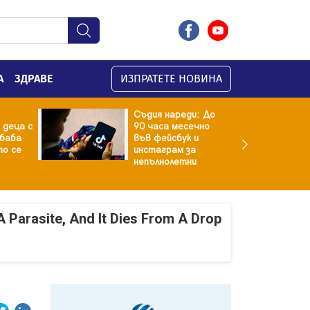
А
ЗДРАВЕ
ИЗПРАТЕТЕ НОВИНА
Съдия нареди: До
 деца с
90 часа месечно
баба
във фейсбук и
то се
инстаграм за
непълнолетни
A Parasite, And It Dies From A Drop