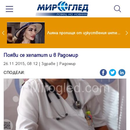
Популярен риалити герой заряза жена си заради друга
Лияна пропищя от изкуствения интелект
Появи се хепатит и в Радомир
26.11.2015, 08:12 | Здраве | Радомир
СПОДЕЛИ: