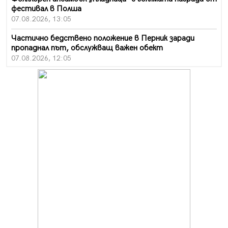
фестивал в Полша
07.08.2026, 13:05
Частично бедствено положение в Перник заради
пропаднал път, обслужващ важен обект
07.08.2026, 12:05
Да отговорим на жегите с филм под звездите днес и
утре
07.08.2026, 10:21
Първите крачки в помощ на пенсионерите в Перник,
вече са факт
07.08.2026, 09:18
Пак ограничават камионите по магистралите в петък
и неделя. Ето обходните маршрути
07.08.2026, 07:55
Ето какво вдъхнови Здравка Евтимова за новата ѝ
книга
07.08.2026, 00:11