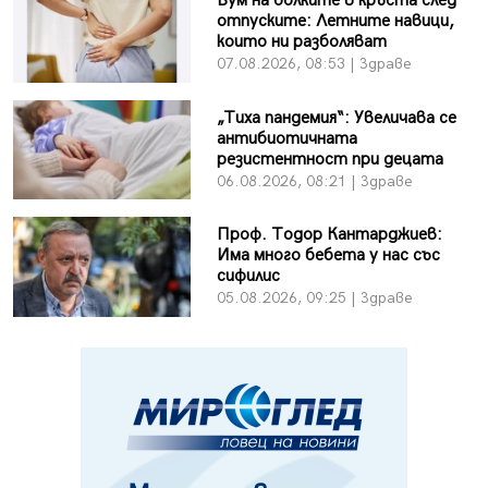
Бум на болките в кръста след
отпуските: Летните навици,
които ни разболяват
07.08.2026, 08:53 | Здраве
„Тиха пандемия“: Увеличава се
антибиотичната
резистентност при децата
06.08.2026, 08:21 | Здраве
Проф. Тодор Кантарджиев:
Има много бебета у нас със
сифилис
05.08.2026, 09:25 | Здраве