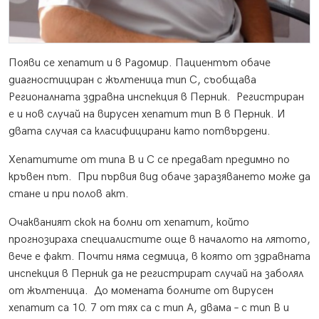
Появи се хепатит и в Радомир. Пациентът обаче
диагностициран с жълтеница тип С, съобщава
Регионалната здравна инспекция в Перник. Регистриран
е и нов случай на вирусен хепатит тип В в Перник. И
двата случая са класифицирани като потвърдени.
Хепатитите от типа В и С се предават предимно по
кръвен път. При първия вид обаче заразяването може да
стане и при полов акт.
Очакваният скок на болни от хепатит, който
прогнозираха специалистите още в началото на лятото,
вече е факт. Почти няма седмица, в която от здравната
инспекция в Перник да не регистрират случай на заболял
от жълтеница. До момената болните от вирусен
хепатит са 10. 7 от тях са с тип А, двама – с тип В и