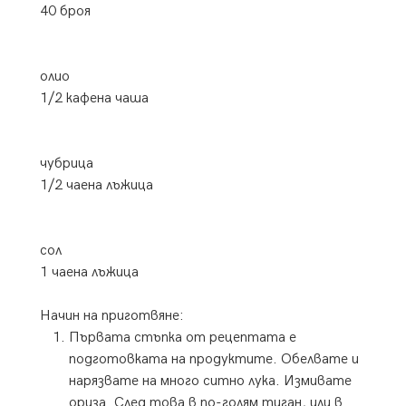
40 броя
олио
1/2 кафена чаша
чубрица
1/2 чаена лъжица
сол
1 чаена лъжица
Начин на приготвяне:
Първата стъпка от рецептата е
подготовката на продуктите. Обелвате и
нарязвате на много ситно лука. Измивате
ориза. След това в по-голям тиган, или в