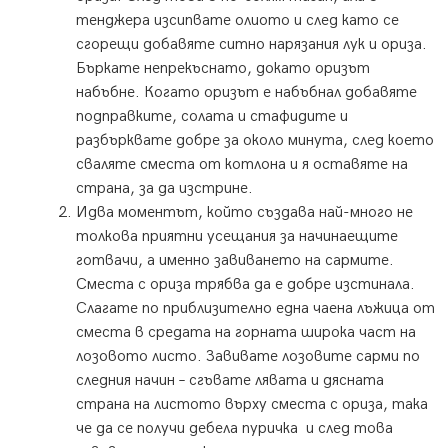
тенджера изсипвате олиото и след като се
сгорещи добавяте ситно нарязания лук и ориза.
Бъркате непрекъснато, докато оризът
набъбне. Когато оризът е набъбнал добавяте
подправките, солата и стафидите и
разбърквате добре за около минута, след което
сваляте сместа от котлона и я оставяте на
страна, за да изстрине.
Идва моментът, който създава най-много не
толкова приятни усещания за начинаещите
готвачи, а именно завиването на сармите.
Сместа с ориза трябва да е добре изстинала.
Слагате по приблизително една чаена лъжица от
сместа в средата на горната широка част на
лозовото листо. Завивате лозовите сарми по
следния начин – сгъвате лявата и дясната
страна на листото върху сместа с ориза, така
че да се получи дебела пуричка и след това