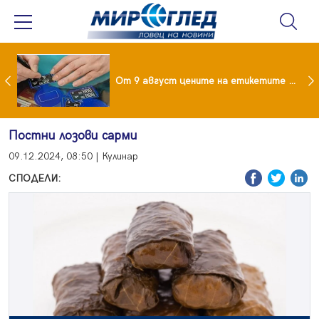
 за изграждане на 13-етажна "мегаджамия" разгневи жителите на Лондон
От 9 август цените на етикетите само в евро
Постни лозови сарми
09.12.2024, 08:50 | Кулинар
СПОДЕЛИ: