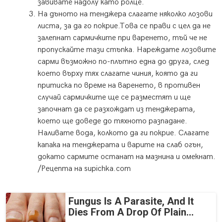
завивате надолу като ролце.
На дъното на тенджера слагате няколко лозови
листа, за да го покрие.Това се прави с цел да не
залепнат сармичките при варенето, тъй че не
пропускайте тази стъпка. Нареждате лозовите
сарми възможно по-плътно една до друга, след
което върху тях слагате чиния, която да ги
притиска по време на варенето, в противен
случай сармичките ще се разместят и ще
започнат да се разхождат из тенджерата,
което ще доведе до тяхното разпадане.
Наливате вода, колкото да ги покрие. Слагате
капака на тенджерата и варите на слаб огън,
докато сармите останат на мазнина и омекнат.
/Рецепта на supichka.com
Fungus Is A Parasite, And It
Dies From A Drop Of Plain...