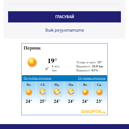
По-малко тежки катастрофи в Пернишко от
началото на годината
ГЛАСУВАЙ
05.08.2026, 09:30
Здравният министър Катя Ивкова и депутата от
Виж резултатите
Перник Мартин Жлябинков обходиха здравни
заведения в Перник
05.08.2026, 09:06
Извънредният и пълномощен посланик на Иран на
посещение в музея в Перник
05.08.2026, 09:02
Млади мъже от Перник в инициатива „Перник
подкрепя своите пенсионери“
05.08.2026, 08:57