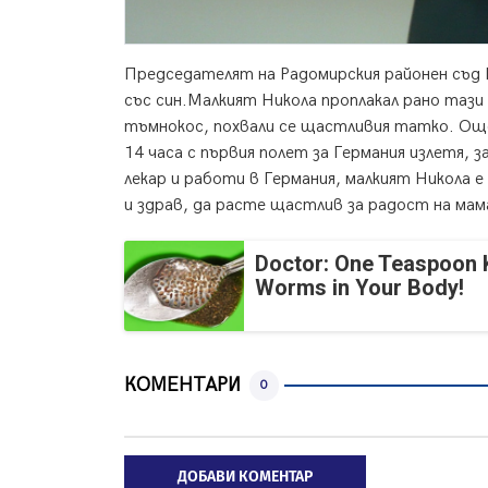
Председателят на Радомирския районен съд К
със син.
Малкият Никола проплакал рано тази с
тъмнокос, похвали се щастливия татко. Още
14 часа с първия полет за Германия излетя, з
лекар и работи в Германия, малкият Никола е
и здрав, да расте щастлив за радост на мам
Doctor: One Teaspoon Ki
Worms in Your Body!
КОМЕНТАРИ
0
ДОБАВИ КОМЕНТАР