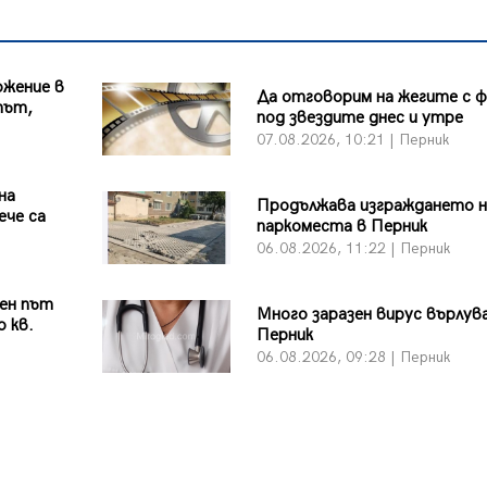
ожение в
Да отговорим на жегите с 
път,
под звездите днес и утре
07.08.2026, 10:21 | Перник
на
Продължава изграждането н
ече са
паркоместа в Перник
06.08.2026, 11:22 | Перник
вен път
Много заразен вирус върлув
о кв.
Перник
06.08.2026, 09:28 | Перник