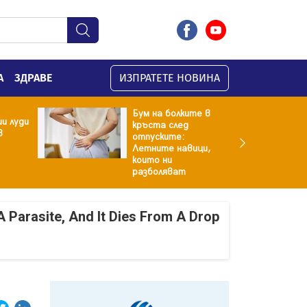
А
ЗДРАВЕ
ИЗПРАТЕТЕ НОВИНА
Бум на болките в
и луди
кръста след
в
отпуските:
Летните навици,
които ни
разболяват
A Parasite, And It Dies From A Drop