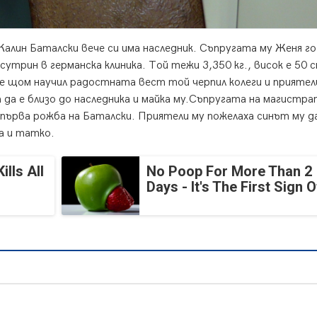
алин Баталски вече си има наследник. Съпругата му Женя го
утрин в германска клиника. Той тежи 3,350 кг., висок е 50 см
 щом научил радостната вест той черпил колеги и приятели
а да е близо до наследника и майка му.Съпругата на магистра
 първа рожба на Баталски. Приятели му пожелаха синът му д
а и татко.
lls All
No Poop For More Than 2
Days - It's The First Sign O