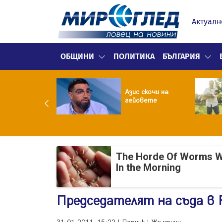
Актуалн
ОБЩИНИ
ПОЛИТИКА
БЪЛГАРИЯ
ия нареди: До
часа месечно
Азис скочи на
 фейсбук и
гейовете
таграм за
ълнолетни
The Horde Of Worms Will
In the Morning
Председателят на съда в 