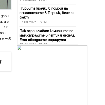
Първите крачки в помощ на
пенсионерите в Перник, вече са
 дари
факт
. и е
07.08.2026, 09:18
, а в
Пак ограничават камионите по
та е
магистралите в петък и неделя.
а е жив
Ето обходните маршрути
07.08.2026, 07:55
Ето какво вдъхнови Здравка
Евтимова за новата ѝ книга
f
07.08.2026, 00:11
Продължава изграждането на
нови паркоместа в Перник
06.08.2026, 11:22
Върви почистване на главен път
от квартал „Бела вода“ до кв.
„Църква“
06.08.2026, 10:57