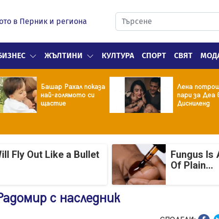
ото в Перник и региона
БИЗНЕС
ЖЪЛТИНИ
КУЛТУРА
СПОРТ
СВЯТ
МОД
Башар Рахал показа
Лена потрош
най-голямото си
пари за Деа 
щастие
Дисниленд
 Fly Out Like a Bullet
Fungus Is 
Of Plain...
Радомир с наследник