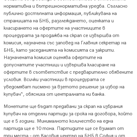
нормативна и вътрешнонормативна уредба. Съгласно
публично достъпната информация, публикувана на
страницата на БНБ, разглеждането, оценката и
класирането на офертите на участниците в
процедурата за продажба на скрап се извършва от
комисия, назначена със заповед на Главния секретар на
БНБ, като заседанията на комисията са закрити.
Назначената комисия оценява офертите на
допуснатите участници и извършва класиране на
офертите в съответствие с предварително обявените
условия. Всички участници в процедурата се
уведомяват писмено за взетото решение за избор на
купувач“, обясниха от централната ни банка.
Монетите ще бъдат предавани за скрап на избрания
купувач на отделни партиди за срока на договора, който
ще е 5 години. Минималното количество на една
партида ще е 10 тона. Партидите ще се взимат от
три места – от Касовия център на БНБ в София и от