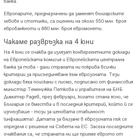
банка.
Европарите, предназначени да заменят българските
левове и стотинки, са оценени на около 550 млн. броя
евробанкноти и 880 млн. броя евромонети.
Чакаме развръзка на 4 юни
На 4 юни се очаква да излязат конвергентните доклади
на Европейската комисия и Европейската централна
банка за това – дали страната ни покрива всички
критерии за присъединяване към еврозоната. Тези
доклади бяха поискани с писмо, подписано от финансовия
министър Теменужка Петкова и управителя на БНБ
Димитър Радев, през февруари, когато стана ясно, че
България се вмества и в последния критерий, който й се
изплъзваше – този за ценовата стабилност
(инфлацията). Датата за влизане в еврозоната пък се
определя с решение на Съвета на ЕС. Засега последните
очаквания са, че страната ни ще приеме еврото от