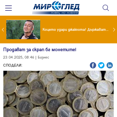
преди бурята! Защо Саня Армутлиева продължава да мълчи за раздялата с Дара?
Коцето удари джакпота! Държавата му плаща 95 000 евро
Продават за скрап бг монетите!
23.04.2025, 08:46 | Бизнес
СПОДЕЛИ: