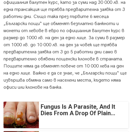
официалния валутен курс, като за суми над 30 000 лв. на
една трансакция ще трябва предварителна заявка от 3
работни дни. Също така през първите 6 месеца
„Български пощи“ ще обменят безплатно банкноти и
монети от левове в евро по официалния валутен курс в
размер до 1000 лв. на ден за едно лице. За суми в размер
от 1000 лв. до 10 000 лв. на ден за човек ще трябва
предварителна заявка от 3 до 5 работни дни само в
предварително обявени пощенски клонове в страната.
Пощите няма да обменят повече от 10 000 лева на ден
на едно лице. Важно е да се знае, че „Български пощи“ ще
извършва обмяна само в населени места, където няма
офиси или клонове на банка.
Fungus Is A Parasite, And It
Dies From A Drop Of Plain...