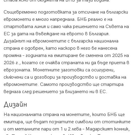
става ясно от бюджета на БНБ за тази година.
Същевременно подготовката за отсичане на български
евромонети е много напреднала. БНБ реално е на
стартовата линия и само чака решението на Съвета на
ЕС за дата на въвеждане на еврото в България.
Дизайнът на евромонетите с българска национална
страна е одобрен, като наскоро в него бе нанесена
промяна – годината на емитиране бе сменена от 2025 на
2026 г., когато се очаква страната ни да бъде приета в
еврозоната. Монетните заготовки са осигурени,
сключени са и договори за производство и доставка на
евромонетите. Самото производство ще стартира
веднага след решението за влизането ни в ЕС.
Дизайн
На националната страна на монетите, които БНБ ще
емитира, ще бъдат познатите символи от стотинките
и от металните пари от 1 и 2 лева – Мадарският конник,