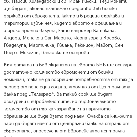
св. Паисий Хилендарски и св. Иван Рилски. Тези монети
ще бъдат законно платежно средство във всички
държави от еврозоната, както и в редица държави и
територии извън нея, където еврото е официална и
широко приета валута, като например Ватикана,
Андора, Монако и Сан Марино, Черна гора и Косово,
Гваделупа, Мартиника, Гвиана, Реюнион, Майот, Сен
Пиер и Микелон, Канарските острови.
Към датата на въвеждането на еврото БНБ ще осигури
достатъчно количество евромонети от всички
номинали, така че да посрещне потребността от тях за
период от поне една година, уточниха от Централната
банка пред „Телеграф“. За такъв срок ще бъдат
осигурени и евробанкнотите, но първоначалното
количество от тях за захранване на паричното
обращение ще бъде взето под наем. Очаква се книжните
пари да бъдат наети от централни банки на страни от
еврозоната, определени от Европейската централна