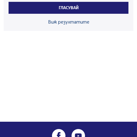
Перник Мартин Жлябинков обходиха здравни
ГЛАСУВАЙ
заведения в Перник
05.08.2026, 09:06
Виж резултатите
Извънредният и пълномощен посланик на Иран на
посещение в музея в Перник
05.08.2026, 09:02
Млади мъже от Перник в инициатива „Перник
подкрепя своите пенсионери“
05.08.2026, 08:57
5 случая на хепатит от началото на юли до сега в
Перник
05.08.2026, 00:32