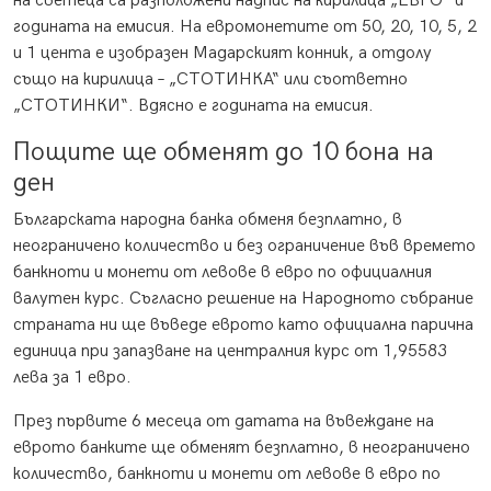
на светеца са разположени надпис на кирилица „ЕВРО“ и
годината на емисия. На евромонетите от 50, 20, 10, 5, 2
и 1 цента е изобразен Мадарският конник, а отдолу
също на кирилица – „СТОТИНКА“ или съответно
„СТОТИНКИ“. Вдясно е годината на емисия.
Пощите ще обменят до 10 бона на
ден
Българската народна банка обменя безплатно, в
неограничено количество и без ограничение във времето
банкноти и монети от левове в евро по официалния
валутен курс. Съгласно решение на Народното събрание
страната ни ще въведе еврото като официална парична
единица при запазване на централния курс от 1,95583
лева за 1 евро.
През първите 6 месеца от датата на въвеждане на
еврото банките ще обменят безплатно, в неограничено
количество, банкноти и монети от левове в евро по