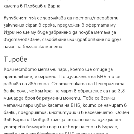
халета в Пловдив и Варна.
Купувачът пък се задължава да претопи/преработи
закупения скрап в срока, предложен в офертата му.
Изрично ще му бъде забранено да ползва метала за
възстановяване, сглобяване или изработване по друг
начин на български монети.
Тирове
Количеството метални пари, което ще отиде за
претопяване, е огромно. По изчисления на БНБ то се
равнява на 385 тира. Статистиката на Централната
банка сочи, че към края на март в обращение са над 3,3
милиарда броя бг разменни монети. Това са всички
метални пари извън касата на БНБ, които се намират в
банки, предприятия, институции и в населението. Освен
във Варна и Пловдив хале за съхранение на излезли от
употреба български пари ще бъде наето и в Бургас,