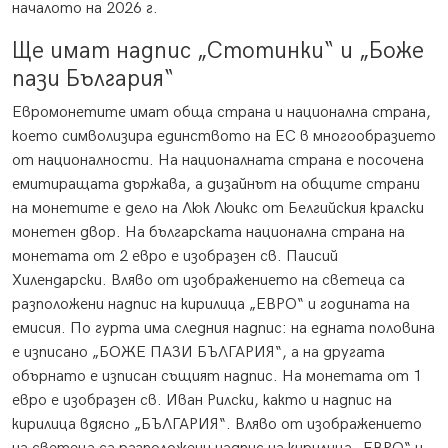
началото на 2026 г.
Ще имат надпис „Стотинки“ и „Боже
пази България“
Евромонетите имат обща страна и национална страна,
което символизира единството на ЕС в многообразието
от националности. На националната страна е посочена
емитиращата държава, а дизайнът на общите страни
на монетите е дело на Люк Люикс от Белгийския кралски
монетен двор. На българската национална страна на
монетата от 2 евро е изобразен св. Паисий
Хилендарски. Вляво от изображението на светеца са
разположени надпис на кирилица „ЕВРО“ и годината на
емисия. По гурта има следния надпис: на едната половина
е изписано „БОЖЕ ПАЗИ БЪЛГАРИЯ“, а на другата
обърнато е изписан същият надпис. На монетата от 1
евро е изобразен св. Иван Рилски, както и надпис на
кирилица вдясно „БЪЛГАРИЯ“. Вляво от изображението