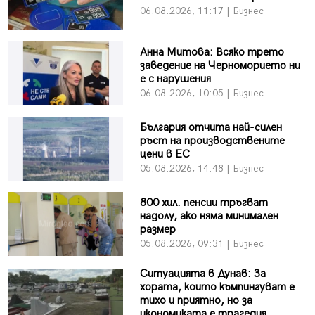
06.08.2026, 11:17 | Бизнес
Анна Митова: Всяко трето
заведение на Черноморието ни
е с нарушения
06.08.2026, 10:05 | Бизнес
България отчита най-силен
ръст на производствените
цени в ЕС
05.08.2026, 14:48 | Бизнес
800 хил. пенсии тръгват
надолу, ако няма минимален
размер
05.08.2026, 09:31 | Бизнес
Ситуацията в Дунав: За
хората, които къмпингуват е
тихо и приятно, но за
икономиката е трагедия