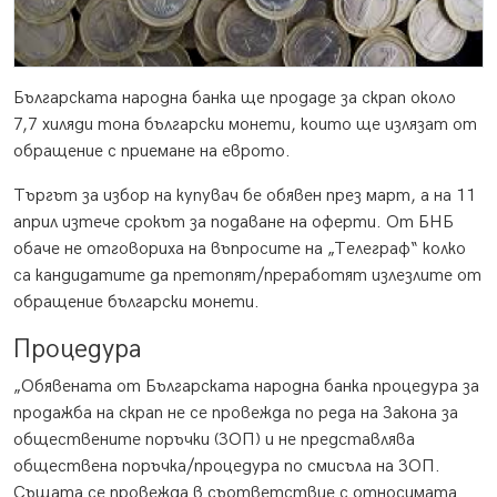
Българската народна банка ще продаде за скрап около
7,7 хиляди тона български монети, които ще излязат от
обращение с приемане на еврото.
Търгът за избор на купувач бе обявен през март, а на 11
април изтече срокът за подаване на оферти. От БНБ
обаче не отговориха на въпросите на „Телеграф“ колко
са кандидатите да претопят/преработят излезлите от
обращение български монети.
Процедура
„Обявената от Българската народна банка процедура за
продажба на скрап не се провежда по реда на Закона за
обществените поръчки (ЗОП) и не представлява
обществена поръчка/процедура по смисъла на ЗОП.
Същата се провежда в съответствие с относимата