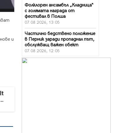
Фолклорен ансамбъл „Кладница“
с голямата награда от
фестивал в Полша
ават
07.08.2026, 13:05
Частично бедствено положение
в Перник заради пропаднал път,
нове и
обслужващ важен обект
07.08.2026, 12:05
Да отговорим на жегите с филм
под звездите днес и утре
07.08.2026, 10:21
Първите крачки в помощ на
пенсионерите в Перник, вече са
It
факт
..
07.08.2026, 09:18
Пак ограничават камионите по
магистралите в петък и неделя.
Ето обходните маршрути
07.08.2026, 07:55