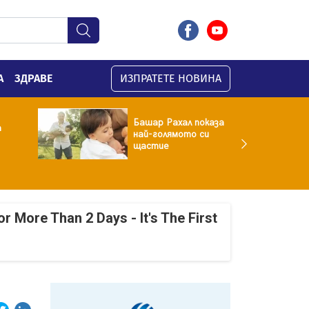
А
ЗДРАВЕ
ИЗПРАТЕТЕ НОВИНА
Башар Рахал показа
а
най-голямото си
щастие
r More Than 2 Days - It's The First