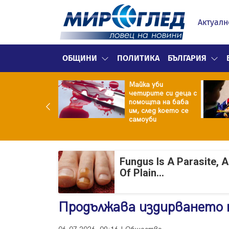
Актуалн
ОБЩИНИ
ПОЛИТИКА
БЪЛГАРИЯ
ф.Кантарджиев:
Майка уби
ете се от
четирите си деца с
арите и полово
помощта на баба
даваните
им, след което се
екции
самоуби
Fungus Is A Parasite, 
Of Plain...
Продължава издирването 