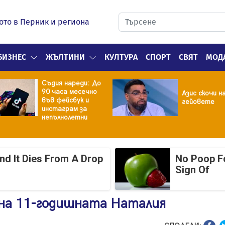
ото в Перник и региона
БИЗНЕС
ЖЪЛТИНИ
КУЛТУРА
СПОРТ
СВЯТ
МОД
Съдия нареди: До
90 часа месечно
Азис скочи н
във фейсбук и
гейовете
инстаграм за
непълнолетни
And It Dies From A Drop
No Poop Fo
Sign Of
на 11-годишната Наталия