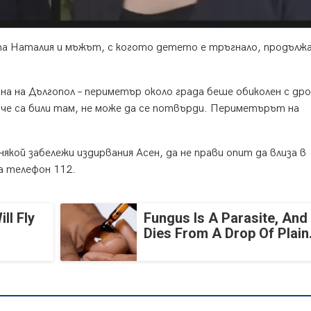
та Наталия и мъжът, с когото детето е тръгнало, продълж
она на Дългопол – периметър около града беше обиколен с дро
че са били там, не може да се потвърди. Периметърът на
якой забележи издирвания Асен, да не прави опит да влиза в
на телефон 112.
ll Fly
Fungus Is A Parasite, And 
Dies From A Drop Of Plain.