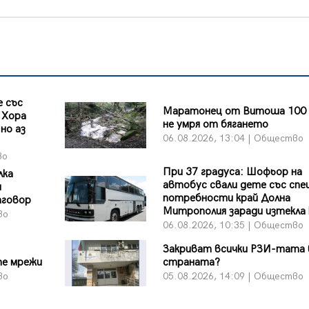
 със
Маратонец от Витоша 100 
 Хора
не умря от бягането
но аз
06.08.2026, 13:04 | Общество
во
При 37 градуса: Шофьор на
лка
автобус свали дете със спе
и
потребности край Долна
тговор
Митрополия заради изтекла
во
06.08.2026, 10:35 | Общество
Закриват всички РЗИ-тата 
те мрежи
страната?
во
05.08.2026, 14:09 | Общество