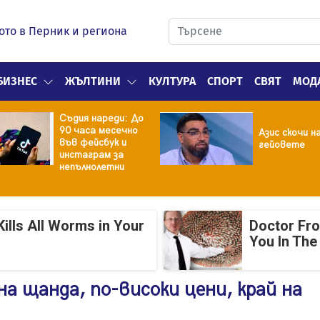
ото в Перник и региона
БИЗНЕС
ЖЪЛТИНИ
КУЛТУРА
СПОРТ
СВЯТ
МОД
Съдия нареди: До
90 часа месечно
Азис скочи н
във фейсбук и
гейовете
инстаграм за
непълнолетни
ills All Worms in Your
Doctor Fr
You In The
на щанда, по-високи цени, край на