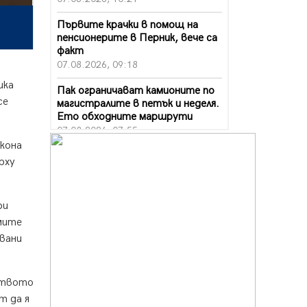
Първите крачки в помощ на
пенсионерите в Перник, вече са
факт
07.08.2026, 09:18
ика
Пак ограничават камионите по
се
магистралите в петък и неделя.
Ето обходните маршрути
07.08.2026, 07:55
акона
Ето какво вдъхнови Здравка
рху
Евтимова за новата ѝ книга
07.08.2026, 00:11
ри
Продължава изграждането на
нови паркоместа в Перник
умите
06.08.2026, 11:22
авани
Върви почистване на главен път
от квартал „Бела вода“ до кв.
лството
„Църква“
т да я
06.08.2026, 10:57