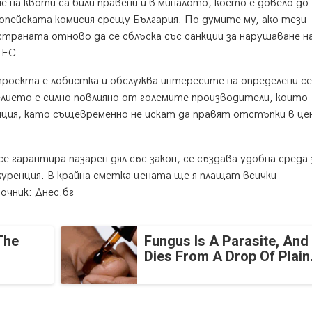
е на квоти са били правени и в миналото, което е довело до
опейската комисия срещу България. По думите му, ако тези
траната отново да се сблъска със санкции за нарушаване н
 ЕС.
роекта е лобистка и обслужва интересите на определени с
лието е силно повлияно от големите производители, които
енция, като същевременно не искат да правят отстъпки в ц
 гарантира пазарен дял със закон, се създава удобна среда 
куренция. В крайна сметка цената ще я плащат всички
очник: Днес.бг
The
Fungus Is A Parasite, And 
Dies From A Drop Of Plain.