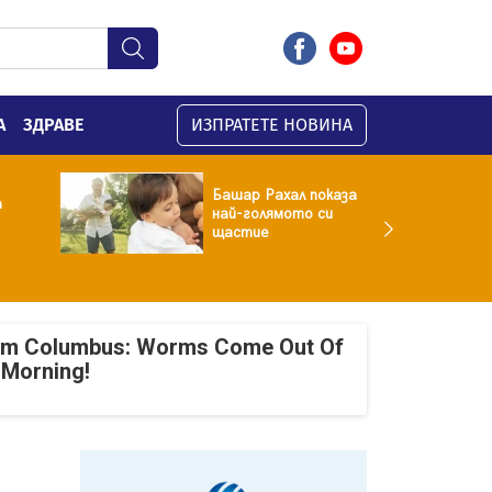
А
ЗДРАВЕ
ИЗПРАТЕТЕ НОВИНА
Башар Рахал показа
а
най-голямото си
щастие
om Columbus: Worms Come Out Of
 Morning!