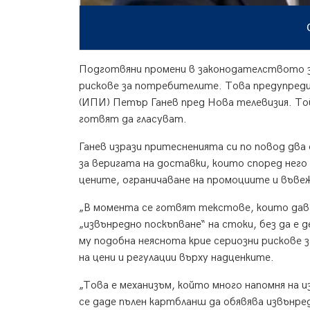
Подготвяни промени в законодателството з
рискове за потребителите. Това предупред
(ИПИ) Петър Ганев пред Нова телевизия. То
готвят да гласуват.
Ганев изрази притесненията си по повод два
за веригата на доставки, които според нег
цените, ограничаване на промоциите и въвеж
„В момента се готвят текстове, които дав
„извънредно поскъпване“ на стоки, без да е
му подобна неяснота крие сериозни рискове
на цени и регулации върху надценките.
„Това е механизъм, който много напомня на
се даде пълен картбланш да обявява извънре