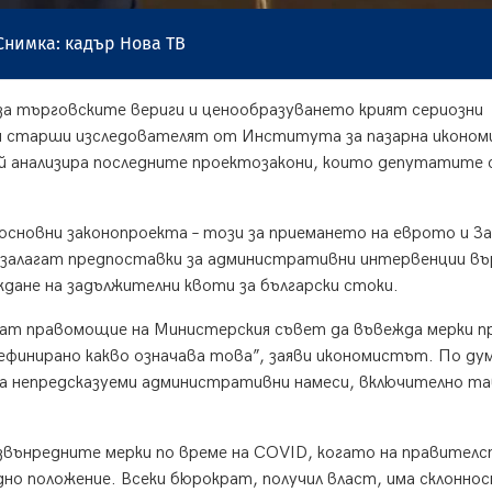
Снимка: кадър Нова ТВ
а търговските вериги и ценообразуването крият сериозни
и старши изследователят от Института за пазарна иконом
й анализира последните проектозакони, които депутатите 
 основни законопроекта – този за приемането на еврото и З
о залагат предпоставки за административни интервенции въ
дане на задължителни квоти за български стоки.
ат правомощие на Министерския съвет да въвежда мерки п
 дефинирано какво означава това”, заяви икономистът. По д
 за непредсказуеми административни намеси, включително т
 извънредните мерки по време на COVID, когато на правите
дно положение. Всеки бюрократ, получил власт, има склоннос