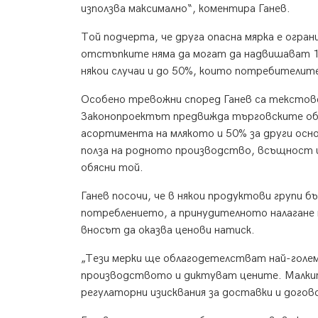
използва максимално“, коментира Ганев.
Той подчерта, че друга опасна мярка е огр
отстъпките няма да могат да надвишават 10
някои случаи и до 50%, които потребителит
Особено тревожни според Ганев са текстов
Законопроектът предвижда търговските обе
асортимента на млякото и 50% за други осно
полза на родното производство, всъщност щ
обясни той.
Ганев посочи, че в някои продуктови групи 
потреблението, а принудителното налагане
вносът да оказва ценови натиск.
„Тези мерки ще облагодетелстват най-голе
производството и диктуват цените. Малки
регулаторни изисквания за доставки и догов