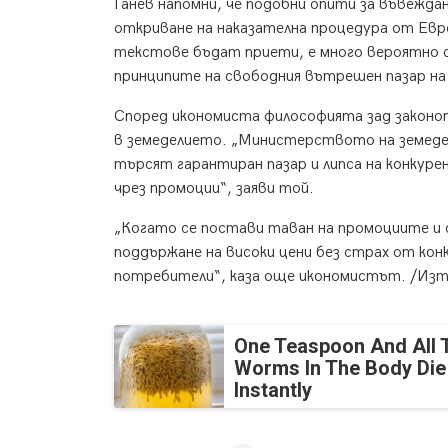
Ганев напомни, че подобни опити за въвеждан
откриване на наказателна процедура от Евр
текстове бъдат приети, е много вероятно с
принципите на свободния вътрешен пазар на
Според икономиста философията зад законоп
в земеделието. „Министерството на земеде
търсят гарантиран пазар и липса на конкур
чрез промоции“, заяви той.
„Когато се постави таван на промоциите и се
поддържане на високи цени без страх от кон
потребители“, каза още икономистът. /Изт
One Teaspoon And All 
Worms In The Body Die
Instantly