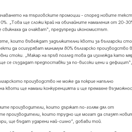
аничаването на търговските промоции – според новите текс
%. „Това ще сложи край на обичайните намаления от 20-30%
е свикнаха да очакват“, предупреди икономистът.
ете, които въвеждат задължителни квоти за български сто
кти да осигуряват минимум 80% българско производство 
вни стоки. „Макар на пръв поглед това да изглежда като мя
е се създадат предпоставки за по-високи цени и дефицит“
българското производство не може да покрие напълно
 на квоти ще намали конкуренцията и ще премахне възможн
мите производители, които държат по-голям дял от
те производители, които трудно ще могат да спазят нови
ори, ще бъдат ударени най-силно”, добави той.