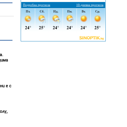
Радев: Работи се усилено за
спасяване на средствата по
Плана за справедлив преход за
Стара Загора, Кюстендил и
Перник
05.08.2026, 11:34
Вече няма чакащи с години за
присъединяване към мрежата на
„ВиК“ в Перник
а.
05.08.2026, 11:22
зима
След сигнали: Санкции за шумни
младежи и предупреждения
заради тормоз над жена в
ни е с
Перник
05.08.2026, 10:03
Непълнолетни с електрически
тротинетки санкционирани при
олу,
нощна проверка в Перник
05.08.2026, 10:00