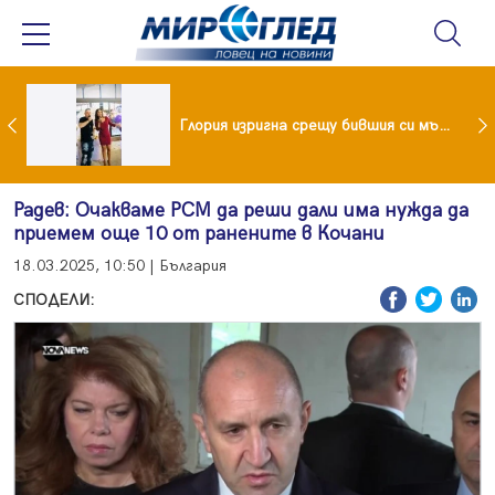
 и майка си построиха къща от 8000 стъклени бутилки
Глория изригна срещу бившия си мъж: Беше със 120-килограмова жена! Искаше бърза печалба...
Радев: Очакваме РСМ да реши дали има нужда да
приемем още 10 от ранените в Кочани
18.03.2025, 10:50 | България
СПОДЕЛИ: