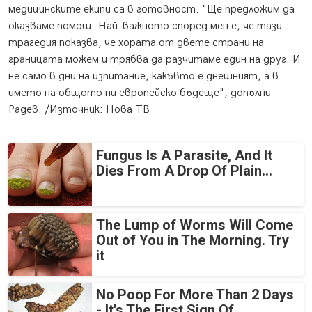
медицинските екипи са в готовност. "Ще предложим да
оказваме помощ. Най-важното според мен е, че тази
трагедия показва, че хората от двете страни на
границата можем и трябва да разчитаме един на друг. И
не само в дни на изпитание, какъвто е днешният, а в
името на общото ни европейско бъдеще", допълни
Радев. /Източник: Нова ТВ
Fungus Is A Parasite, And It
Dies From A Drop Of Plain...
The Lump of Worms Will Come
Out of You in The Morning. Try
it
No Poop For More Than 2 Days
- It's The First Sign Of