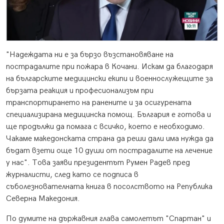
"Надеждата ни е за бързо възстановяване на
пострадалите при пожара в Кочани. Искам да благодаря
на българските медицински екипи и военнослужещите за
бързата реакция и професионализъм при
транспортирането на ранените и за осигурената
специализирана медицинска помощ. България е готова и
ще продължи да помага с всичко, което е необходимо.
Чакаме македонската страна да реши дали има нужда да
бъдат взети още 10 души от пострадалите на лечение
у нас". Това заяви президентът Румен Радев пред
журналисти, след като се подписа в
съболезнователната книга в посолството на Република
Северна Македония.
По думите на държавния глава самолетът "Спартан" и