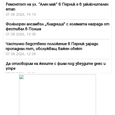
Ремонтът на ул. "Ален мак" в Перник е в заключителен
етап
07.08.2026, 14:10
Фолклорен ансамбъл „Кладница“ с голямата награда от
фестивал в Полша
07.08.2026, 13:05
Частично бедствено положение в Перник заради
пропаднал път, обслужващ важен обект
07.08.2026, 12:05
Да отговорим на жегите с филм под звездите днес и
утре
07.08.2026, 10:21
Първите крачки в помощ на пенсионерите в Перник,
вече са факт
07.08.2026, 09:18
Пак ограничават камионите по магистралите в петък
и неделя. Ето обходните маршрути
07.08.2026, 07:55