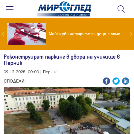
Проф.Кантарджиев: Пазете се от комарите и полово предаваните инфекции
Майка уби четирите си деца с помощта на баба им, след което се самоуби
Реконструират паркинг в двора на училище в
Перник
09.12.2025, 00:00 | Перник
СПОДЕЛИ: