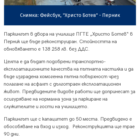
Снимка: Фейсбук, "Христо Ботев" - Перник
Паркингът в двора на училище ПГТЕ „Христо Ботев“ в
Перник ще бъде реконструиран. Стойността на
обновяването е 138 258 лв. без ДДС.
Целта е да бъдат подобрени транспортно-
експлоатационните качества на пътната настилка и да
бъде изградена хомогенна пътна повърхност чрез
полагане на асфалт с дълготраен експлоатационен
живот. Предвидените видове работи ще допринесат за
осигуряване на нормална зона за паркиране на
служителите и гости на училището.
Паркингът ще с капацитет до 50 места. Предвидено е
обособяване на вход и изход. Реконструкцията ще трае
90 дни.