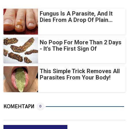
Fungus Is A Parasite, And It
Dies From A Drop Of Plain...
No Poop For More Than 2 Days
- It's The First Sign Of
This Simple Trick Removes All
Parasites From Your Body!
КОМЕНТАРИ
0