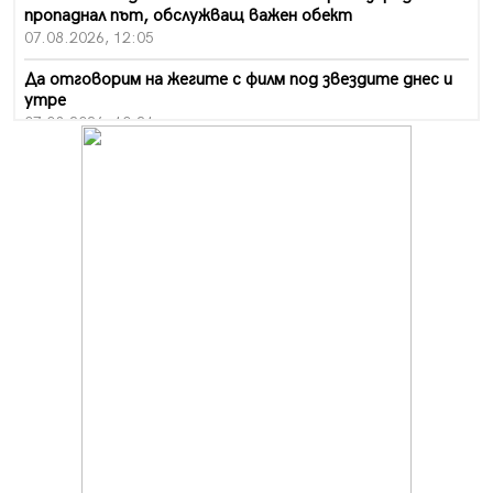
пропаднал път, обслужващ важен обект
07.08.2026, 12:05
Да отговорим на жегите с филм под звездите днес и
утре
07.08.2026, 10:21
Първите крачки в помощ на пенсионерите в Перник,
вече са факт
07.08.2026, 09:18
Пак ограничават камионите по магистралите в петък
и неделя. Ето обходните маршрути
07.08.2026, 07:55
Ето какво вдъхнови Здравка Евтимова за новата ѝ
книга
07.08.2026, 00:11
Продължава изграждането на нови паркоместа в
Перник
06.08.2026, 11:22