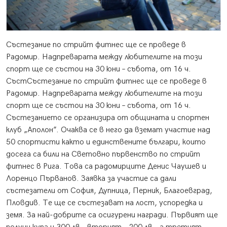
Състезание по стрийт фитнес ще се проведе в
Радомир.
Надпреварата между любителите на този
спорт ще се състои на 30 юни – събота, от 16 ч.
СъстСъстезание по стрийт фитнес ще се проведе в
Радомир. Надпреварата между любителите на този
спорт ще се състои на 30 юни – събота, от 16 ч.
Състезанието се организира от общината и спортен
клуб „Аполон”. Очаква се в него да вземат участие над
50 спортисти както и единствените българи, които
досега са били на Световно първенство по стрийт
фитнес в Рига. Това са радомирците Денис Чаушев и
Лоренцо Първанов. Заявка за участие са дали
състезатели от София, Дупница, Перник, Благоевград,
Пловдив. Те ще се състезават на лост, успоредка и
земя. За най-добрите са осигурени награди. Първият ще