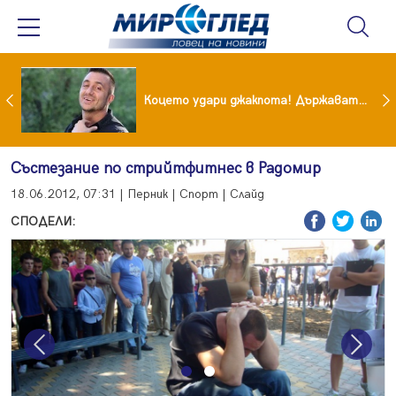
преди бурята! Защо Саня Армутлиева продължава да мълчи за раздялата с Дара?
Коцето удари джакпота! Държавата му плаща 95 000 евро
Състезание по стрийтфитнес в Радомир
18.06.2012, 07:31 | Перник | Спорт | Слайд
СПОДЕЛИ:
Previous
Next