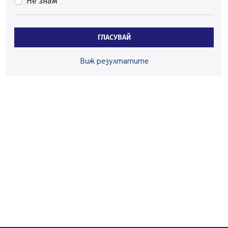
Не знам
05.08.2026, 10:00
По-малко тежки катастрофи в Пернишко от
началото на годината
ГЛАСУВАЙ
05.08.2026, 09:30
Здравният министър Катя Ивкова и депутата от
Виж резултатите
Перник Мартин Жлябинков обходиха здравни
заведения в Перник
05.08.2026, 09:06
Извънредният и пълномощен посланик на Иран на
посещение в музея в Перник
05.08.2026, 09:02
Млади мъже от Перник в инициатива „Перник
подкрепя своите пенсионери“
05.08.2026, 08:57