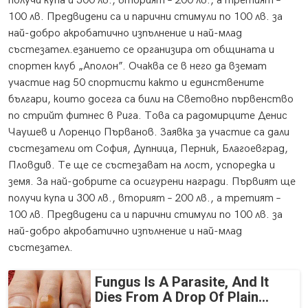
получи купа и 300 лв., вторият – 200 лв., а третият –
100 лв. Предвидени са и парични стимули по 100 лв. за
най-добро акробатично изпълнение и най-млад
състезател.езанието се организира от общината и
спортен клуб „Аполон”. Очаква се в него да вземат
участие над 50 спортисти както и единствените
българи, които досега са били на Световно първенство
по стрийт фитнес в Рига. Това са радомирците Денис
Чаушев и Лоренцо Първанов. Заявка за участие са дали
състезатели от София, Дупница, Перник, Благоевград,
Пловдив. Те ще се състезават на лост, успоредка и
земя. За най-добрите са осигурени награди. Първият ще
получи купа и 300 лв., вторият – 200 лв., а третият –
100 лв. Предвидени са и парични стимули по 100 лв. за
най-добро акробатично изпълнение и най-млад
състезател.
Fungus Is A Parasite, And It
Dies From A Drop Of Plain...