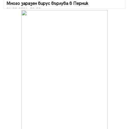
Много заразен вирус върлува в Перник
06.08.2026, 09:28
Проверки за спазване правилата за пожарна
безопасност по време на жътвената кампания в
Перник
06.08.2026, 07:51
Ето какви забавления ще има през август в Перник
06.08.2026, 00:48
Пернишки експерт за фишинг измамите:
Проверявайте съмнителните линкове в bezopasno.net
05.08.2026, 15:42
На 95 години почина Лиляна Десова
05.08.2026, 15:18
Радев: Работи се активно за запазването на
средствата по Плана за справедлив преход за
въглищните райони
05.08.2026, 14:57