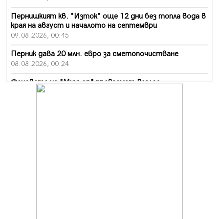
Пернишкият кв. "Изток" още 12 дни без топла вода в
края на август и началото на септември
09.08.2026, 00:45
Перник дава 20 млн. евро за сметопочистване
08.08.2026, 00:24
Феновете на "Миньор" превземат Разлог
07.08.2026, 14:52
Ремонтът на ул. "Ален мак" в Перник е в заключителен
етап
07.08.2026, 14:10
Фолклорен ансамбъл „Кладница“ с голямата награда от
фестивал в Полша
07.08.2026, 13:05
Частично бедствено положение в Перник заради
пропаднал път, обслужващ важен обект
07.08.2026, 12:05