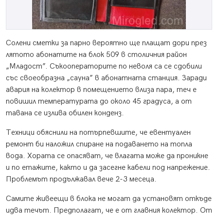
Солени сметки за парно вероятно ще плащат дори през
лятото абонатите на блок 509 в столичния район
„Младост”. Съкооператорите по неволя са се сдобили
със своеобразна „сауна” в абонатната станция. Заради
авария на колектор в помещението влиза пара, теч е
повишил температурата до около 45 градуса, а от
тавана се излива обилен конденз.
Техници обяснили на потърпевшите, че евентуален
ремонт би наложил спиране на подаването на топла
вода. Хората се опасяват, че влагата може да проникне
и по етажите, както и да засегне кабели под напрежение.
Проблемът продължавал вече 2-3 месеца.
Самите живеещи в блока не могат да установят откъде
идва течът. Предполагат, че е от главния колектор. От