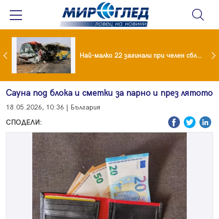
езидент: Искаме споразумение със САЩ , но без компромиси
Най-малко 22 загинали при челен сблъсък между два автобуса
Сауна под блока и сметки за парно и през лятото
18.05.2026, 10:36 | България
СПОДЕЛИ: