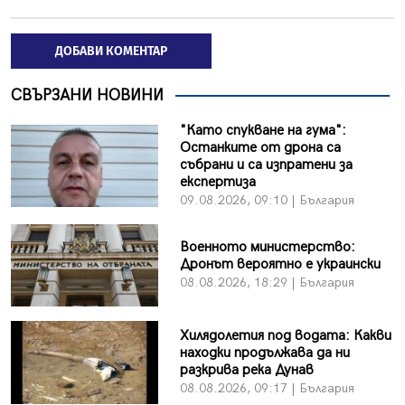
ДОБАВИ КОМЕНТАР
СВЪРЗАНИ НОВИНИ
"Като спукване на гума":
Останките от дрона са
събрани и са изпратени за
експертиза
09.08.2026, 09:10 | България
Военното министерство:
Дронът вероятно е украински
08.08.2026, 18:29 | България
Хилядолетия под водата: Какви
находки продължава да ни
разкрива река Дунав
08.08.2026, 09:17 | България