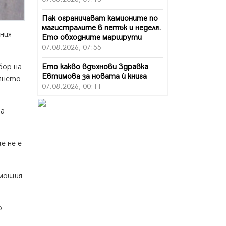
Пак ограничават камионите по
магистралите в петък и неделя.
ния
Ето обходните маршрути
07.08.2026, 07:55
Ето какво вдъхнови Здравка
бор на
Евтимова за новата ѝ книга
лянето
07.08.2026, 00:11
Продължава изграждането на
на
нови паркоместа в Перник
06.08.2026, 11:22
е не е
Върви почистване на главен път
от квартал „Бела вода“ до кв.
„Църква“
06.08.2026, 10:57
омощия
Четири сигнала до пожарната в
Перник за денонощие,
о
пожарникарите призовават към
повишено внимание