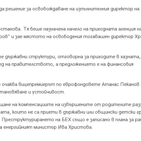
а решение за освобождаване на изпълнителния директор на
станова. Тя беше назначена начело на приходната агенция н
юров" и зае мястото на освободения тогавашен директор Х
те държавни структури, отговорна за приходите в хазната,
ед на правителството, а предложението е на финансовия
е очаква вицепремиерът по еврофондовете Атанас Пеканов 
зстановяване и устойчивост.
щане на компенсациите на извършените от родителите разх
ецата, които не са приети в държавни или общински детски г
. Преструктурирането на БЕХ също е записано в плана за р
два енергийният министър Ива Христова.