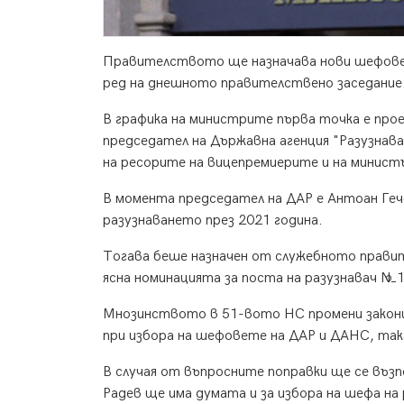
Правителството ще назначава нови шефове н
ред на днешното правителствено заседание
В графика на министрите първа точка е прое
председател на Държавна агенция "Разузнав
на ресорите на вицепремиерите и на минист
В момента председател на ДАР е Антоан Геч
разузнаването през 2021 година.
Тогава беше назначен от служебното прави
ясна номинацията за поста на разузнавач №1
Мнозинството в 51-вото НС промени закони
при избора на шефовете на ДАР и ДАНС, так
В случая от въпросните поправки ще се въз
Радев ще има думата и за избора на шефа на