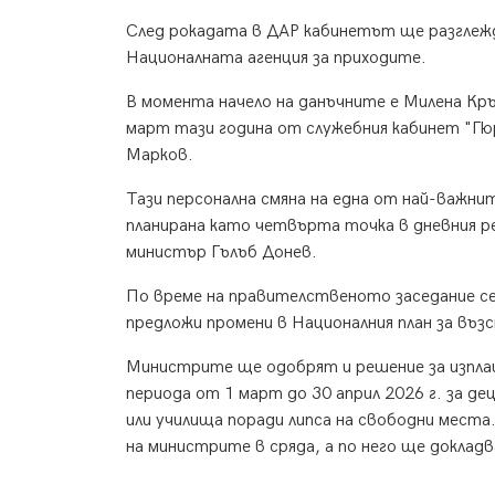
След рокадата в ДАР кабинетът ще разглежд
Националната агенция за приходите.
В момента начело на данъчните е Милена Кръ
март тази година от служебния кабинет "Г
Марков.
Тази персонална смяна на една от най-важни
планирана като четвърта точка в дневния р
министър Гълъб Донев.
По време на правителственото заседание с
предложи промени в Националния план за въ
Министрите ще одобрят и решение за изпла
периода от 1 март до 30 април 2026 г. за д
или училища поради липса на свободни места
на министрите в сряда, а по него ще докла