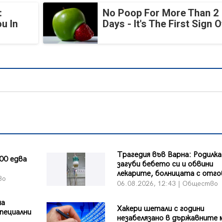
:
No Poop For More Than 2
u In
Days - It's The First Sign O
Трагедия във Варна: Родилка
00 едва
загуби бебето си и обвини
лекарите, болницата с отг
во
06.08.2026, 12:43 | Общество
на
Хакери шетали с години
пециални
незабелязано в държавните