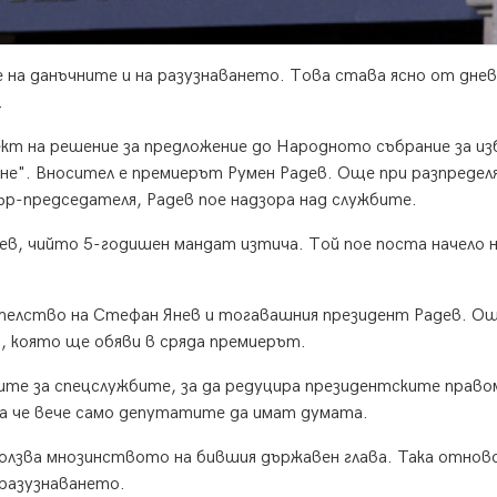
а данъчните и на разузнаването. Това става ясно от днев
.
кт на решение за предложение до Народното събрание за из
ане". Вносител е премиерът Румен Радев. Още при разпреде
ър-председателя, Радев пое надзора над службите.
ев, чийто 5-годишен мандат изтича. Той пое поста начело 
телство на Стефан Янев и тогавашния президент Радев. Ощ
, която ще обяви в сряда премиерът.
те за спецслужбите, за да редуцира президентските прав
а че вече само депутатите да имат думата.
ползва мнозинството на бившия държавен глава. Така отнов
 разузнаването.