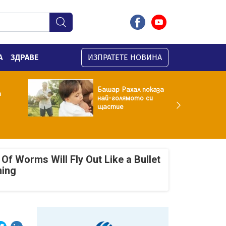
А
ЗДРАВЕ
ИЗПРАТЕТЕ НОВИНА
Башар Рахал показа
а
най-голямото си
щастие
Of Worms Will Fly Out Like a Bullet
ning