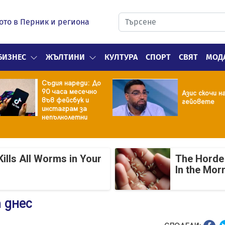
ото в Перник и региона
БИЗНЕС
ЖЪЛТИНИ
КУЛТУРА
СПОРТ
СВЯТ
МОД
Съдия нареди: До
90 часа месечно
Азис скочи н
във фейсбук и
гейовете
инстаграм за
непълнолетни
ills All Worms in Your
The Horde 
In the Mor
 днес