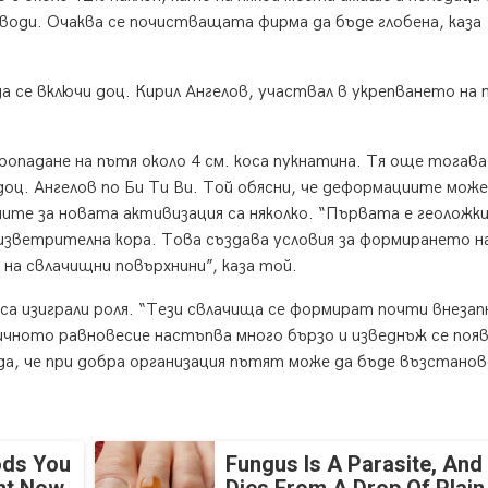
 води. Очаква се почистващата фирма да бъде глобена, каза
 се включи доц. Кирил Ангелов, участвал в укрепването на 
ропадане на пътя около 4 см. коса пукнатина. Тя още тогава
доц. Ангелов по Би Ти Ви. Той обясни, че деформациите може
ите за новата активизация са няколко. “Първата е геоложк
изветрителна кора. Това създава условия за формирането н
 на свлачищни повърхнини”, каза той.
а изиграли роля. “Тези свлачища се формират почти внезап
ничното равновесие настъпва много бързо и изведнъж се поя
а, че при добра организация пътят може да бъде възстанов
ods You
Fungus Is A Parasite, And 