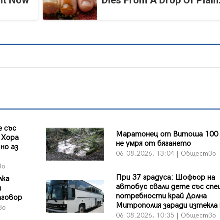
ght Now
Dies From A Drop Of Plain.
 със
Маратонец от Витоша 100 
 Хора
не умря от бягането
но аз
06.08.2026, 13:04 | Общество
во
При 37 градуса: Шофьор на
лка
автобус свали дете със спе
и
потребности край Долна
тговор
Митрополия заради изтекла
во
06.08.2026, 10:35 | Общество