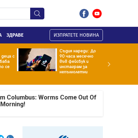
А
ЗДРАВЕ
ИЗПРАТЕТЕ НОВИНА
Съдия нареди: До
 деца с
90 часа месечно
баба
във фейсбук и
то се
инстаграм за
непълнолетни
om Columbus: Worms Come Out Of
 Morning!