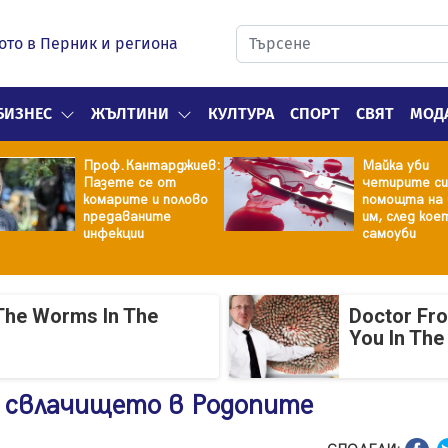
ото в Перник и региона
БИЗНЕС
ЖЪЛТИНИ
КУЛТУРА
СПОРТ
СВЯТ
МОД
Проф.Кантарджиев:
Майка уби
Пазете се от
четирите си
комарите и полово
помощта на 
предаваните
им, след кое
инфекции
самоуби
The Worms In The
Doctor Fr
You In The
 свлачището в Родопите