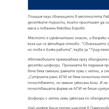
Полиция пази свлачището в местността Райк
десетките туристи, които пристигат да си 
маса и повалени вековни борове.
Мястото е изключително опасно, и въпреки че
кога ще се активира отново. “Свлачището се
но това е Божа работа”, казва за “Труд new
Автомобилите преминаваха през обходните 
десетки шофьори. Причината бе падналия п
вече бяха сменили зимните гуми с летни, а с
„Сутринта рано АПИ не бяха почистили пъти
почистването, но имаше закъсали коли. И на 
почистващата фирма на АПИ не беше излязл
Шофьори с летни гуми закъсаха по обходнит
Най-тежък беше пътен участък в Пампорово 