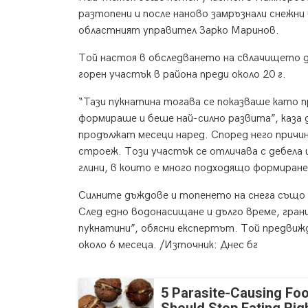
разтопени и после наново замръзнали снежни
областният управител Зарко Маринов.
Той настоя в обследването на свлачището да
горен участък в района преди около 20 г.
“Тази пукнатина тогава се показваше като п
формираше и беше най-силно развита”, каза 
продължат месеци наред. Според него причин
строеж. Този участък се отличава с дебела 
глини, в които е много подходящо формиране
Силните дъждове и топенето на снега също с
След едно водонасищане и дълго време, гра
пукнатини”, обясни експертът. Той предвижд
около 6 месеца. /Източник: Днес бг
5 Parasite-Causing Fo