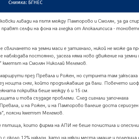
Снимка: БГНЕС
овски ливади на пътя между Пампорово и Смолян, за да спи
правят селфи на фона на глeдка от Апокалипсиса - тоновет
 свличането на земни маси е затихнало, никой не може да п
 наблюдава постоянно, засега няма ново движение на земни 
s” кметът на Смолян Николай Мелемов.
маршрути през Превала и Рожен, но сутринта там закъсаха
рез нощта сняг, който продължаваше да вали. Повечето шо
нежната покривка беше между 6 и 15 см.
щата и това създаде проблеми. След сигнали започнаха
Превала, и на Рожен, и на Пампорово валеше доста сериозен 
а”, поясни кметът Мелемов.
е пътища, които фирма на АПИ не беше почистила и опесъчи
с около 12% наклон, като на някои места имаше и поледица