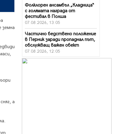
Фолклорен ансамбъл „Кладница“
с голямата награда от
фестивал в Полша
ра
07.08.2026, 13:05
е земна
Частично бедствено положение
в Перник заради пропаднал път,
обслужващ важен обект
редвиди
07.08.2026, 12:05
маси,
Да отговорим на жегите с филм
под звездите днес и утре
07.08.2026, 10:21
фьори
Първите крачки в помощ на
пенсионерите в Перник, вече са
факт
сняг, а
07.08.2026, 09:18
Пак ограничават камионите по
магистралите в петък и неделя.
ла.
Ето обходните маршрути
07.08.2026, 07:55
 от