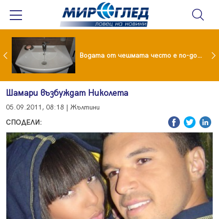
Ракът на простатата на Джо Байдън се е разпространил
Водата от чешмата често е по-добра от бутилираната
Шамари възбуждат Николета
05.09.2011, 08:18 | Жълтини
СПОДЕЛИ: