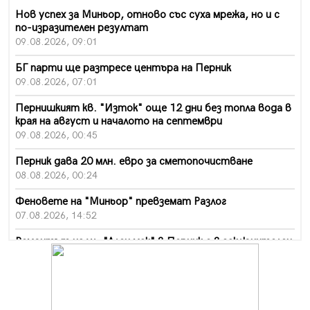
Нов успех за Миньор, отново със суха мрежа, но и с
по-изразителен резултат
09.08.2026, 09:01
БГ парти ще разтресе центъра на Перник
09.08.2026, 07:01
Пернишкият кв. "Изток" още 12 дни без топла вода в
края на август и началото на септември
09.08.2026, 00:45
Перник дава 20 млн. евро за сметопочистване
08.08.2026, 00:24
Феновете на "Миньор" превземат Разлог
07.08.2026, 14:52
Ремонтът на ул. "Ален мак" в Перник е в заключителен
етап
07.08.2026, 14:10
Фолклорен ансамбъл „Кладница“ с голямата награда от
фестивал в Полша