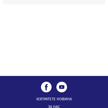
Проверявайте съмнителните линкове в bezopasno.net
05.08.2026, 15:42
На 95 години почина Лиляна Десова
05.08.2026, 15:18
ИЗПРАТЕТЕ НОВИНА
ЗА НАС