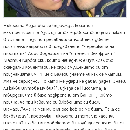
Николета Лозанова се възбужда, когато я
малтретират, а Азис изпитва удоволствие да му плюят
в устата. Тези потресаващи откровения двете
приятелки направиха в предаването “Черешката на
тортата”.
Дори водещият на “отечествен фронт”
Мартин Карбовски, който неведнъж е изпъквал със
скандални коментари, не скри смущението си от
признанията им. “Ние с Валери знаете ли как се млатим.
Ама не сериозно. Но като ме удари не давам задна. Знаеш
ли какви шутове му бия?”, изказа се Николета, а
твърденията й бяха подкрепени от Ванко 1, който
призна, че при кавгите си влюбените си биели
шамари.“Ама на мен ми е много кеф да ме бият. Така се
възбуждам”, продължи Николета и тотално засенчи
иначе най-изявения провокатор в шоубизнеса Азис. За да