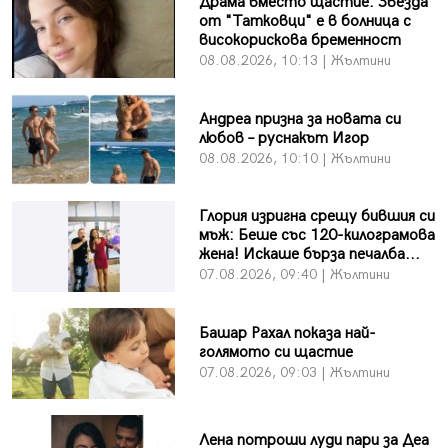
Драма вместо щастие: Звезда
от "Татковци" е в болница с
високорискова бременност
08.08.2026, 10:13 | Жълтини
Андреа призна за новата си
любов – руснакът Игор
08.08.2026, 10:10 | Жълтини
Глория изригна срещу бившия си
мъж: Беше със 120-килограмова
жена! Искаше бърза печалба...
07.08.2026, 09:40 | Жълтини
Башар Рахал показа най-
голямото си щастие
07.08.2026, 09:03 | Жълтини
Лена потроши луди пари за Деа