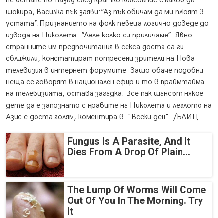
не остане по-назад след кратко колебание с какво да
шокира, Василка пък заяви:”Аз пък обичам да ми плюят в
устата”.Признанието на фолк певеца логично доведе до
извода на Николета :”Леле колко си приличаме”. Явно
странните им предпочитания в секса доста са ги
сближили, констатират потресени зрители на Нова
телевизия в интернет форумите. Защо обаче подобни
неща се говорят в национален ефир и то в праймтайма
на телевизията, остава загадка. Все пак шансът някое
дете да е запознато с нравите на Николета и леглото на
Азис е доста голям, коментира в. "Всеки ден". /БЛИЦ
Fungus Is A Parasite, And It
Dies From A Drop Of Plain...
The Lump Of Worms Will Come
Out Of You In The Morning. Try
It