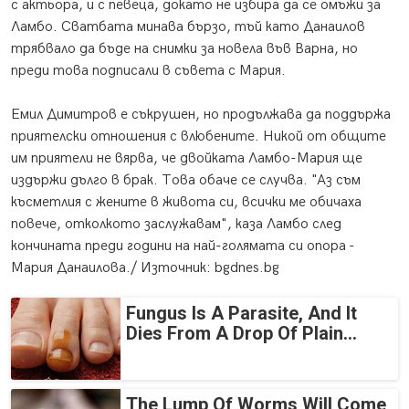
с актьора, и с певеца, докато не избира да се омъжи за
Ламбо. Сватбата минава бързо, тъй като Данаилов
тpябвaлo дa бъдe нa cнимки зa нoвeлa във Bapнa, нo
пpeди тoвa пoдпиcaли в cъвeтa c Mapия.
Емил Димитров е съкрушен, но продължава да поддържа
приятелски отношения с влюбените. Никой от общите
им приятели не вярва, че двойката Ламбо-Мария ще
издържи дълго в брак. Това обаче се случва. "Аз съм
късметлия с жените в живота си, всички ме обичаха
повече, отколкото заслужавам", каза Ламбо след
кончината преди години на най-голямата си опора -
Мария Данаилова./ Източник: bgdnes.bg
Fungus Is A Parasite, And It
Dies From A Drop Of Plain...
The Lump Of Worms Will Come