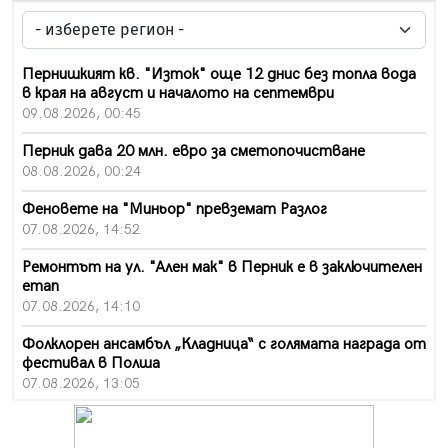
Пернишкият кв. "Изток" още 12 днис без топла вода
в края на август и началото на септември
09.08.2026, 00:45
Перник дава 20 млн. евро за сметопочистване
08.08.2026, 00:24
Феновете на "Миньор" превземат Разлог
07.08.2026, 14:52
Ремонтът на ул. "Ален мак" в Перник е в заключителен
етап
07.08.2026, 14:10
Фолклорен ансамбъл „Кладница“ с голямата награда от
фестивал в Полша
07.08.2026, 13:05
Частично бедствено положение в Перник заради
пропаднал път, обслужващ важен обект