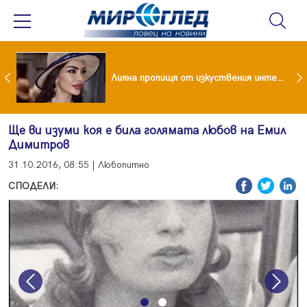
Популярен риалити герой заряза жена си заради друга
Лияна пропищя от изкуствения интелект
Ще ви изуми коя е била голямата любов на Емил
Димитров
31.10.2016, 08:55 | Любопитно
СПОДЕЛИ:
Previous
Next