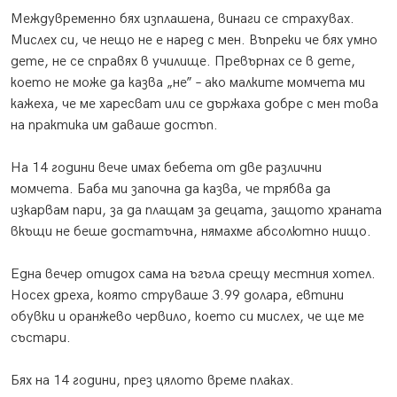
Междувременно бях изплашена, винаги се страхувах.
Мислех си, че нещо не е наред с мен. Въпреки че бях умно
дете, не се справях в училище. Превърнах се в дете,
което не може да казва „не” – ако малките момчета ми
кажеха, че ме харесват или се държаха добре с мен това
на практика им даваше достъп.
На 14 години вече имах бебета от две различни
момчета. Баба ми започна да казва, че трябва да
изкарвам пари, за да плащам за децата, защото храната
вкъщи не беше достатъчна, нямахме абсолютно нищо.
Една вечер отидох сама на ъгъла срещу местния хотел.
Носех дреха, която струваше 3.99 долара, евтини
обувки и оранжево червило, което си мислех, че ще ме
състари.
Бях на 14 години, през цялото време плаках.