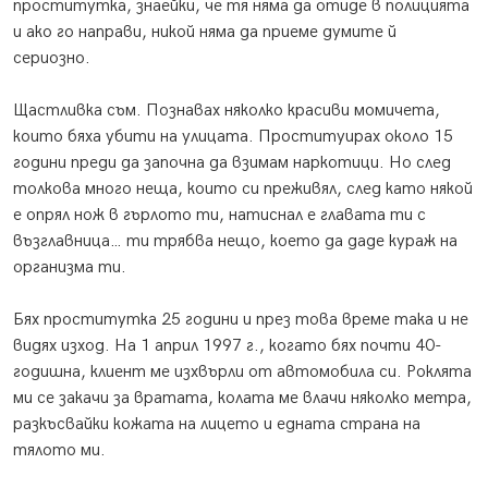
проститутка, знаейки, че тя няма да отиде в полицията
и ако го направи, никой няма да приеме думите й
сериозно.
Щастливка съм. Познавах няколко красиви момичета,
които бяха убити на улицата. Проституирах около 15
години преди да започна да взимам наркотици. Но след
толкова много неща, които си преживял, след като някой
е опрял нож в гърлото ти, натиснал е главата ти с
възглавница… ти трябва нещо, което да даде кураж на
организма ти.
Бях проститутка 25 години и през това време така и не
видях изход. На 1 април 1997 г., когато бях почти 40-
годишна, клиент ме изхвърли от автомобила си. Роклята
ми се закачи за вратата, колата ме влачи няколко метра,
разкъсвайки кожата на лицето и едната страна на
тялото ми.