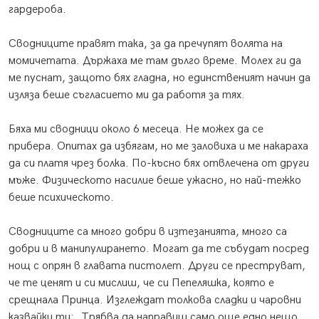
гардероба.
Сводниците правят така, за да пречупят волята на
момичетата. Държаха ме там дълго време. Молех ги да
ме пуснат, защото бях гладна, но единственият начин да
изляза беше съгласието ми да работя за тях.
Бяха ми сводници около 6 месеца. Не можех да се
прибера. Опитах да избягам, но ме заловиха и ме накараха
да си платя чрез болка. По-късно бях отвлечена от други
мъже. Физическото насилие беше ужасно, но най-тежко
беше психическото.
Сводниците са много добри в изтезанията, много са
добри и в манипулирането. Могат да те събудат посред
нощ с опрян в главата пистолет. Други се преструват,
че те ценят и си мислиш, че си Пепеляшка, която е
срещнала Принца. Изглеждат толкова сладки и чаровни
казвайки ти: „Трябва да направиш само още едно нещо