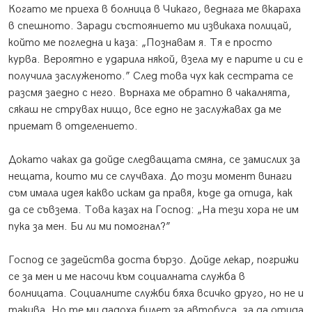
Когато ме приеха в болница в Чикаго, веднага ме вкараха
в спешното. Заради състоянието ми извикаха полицай,
който ме погледна и каза: „Познавам я. Тя е просто
курва. Вероятно е ударила някой, взела му е парите и си е
получила заслуженото.” След това чух как сестрата се
разсмя заедно с него. Върнаха ме обратно в чакалнята,
сякаш не струвах нищо, все едно не заслужавах да ме
приемат в отделението.
Докато чаках да дойде следващата смяна, се замислих за
нещата, които ми се случваха. До този момент винаги
съм имала идея какво искам да правя, къде да отида, как
да се съвзема. Това казах на Господ: „На тези хора не им
пука за мен. Би ли ми помогнал?”
Господ се задейства доста бързо. Дойде лекар
, погрижи
се за мен и ме насочи към социалната служба в
болницата. Социалните служби бяха всичко друго, но не и
такива. Но те ми дадоха билет за автобуса, за да отида