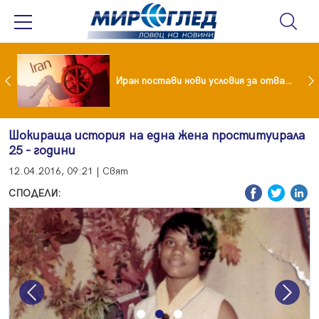
Как кетогенната диета се отразява на някои психични разстройства
Иран постави нови условия за отварянето на Ормузкия проток
Шокираща история на една жена проституирала
25 - години
12.04.2016, 09:21 | Свят
СПОДЕЛИ:
Previous
Next