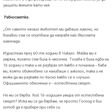
защити жените като нея.
Равносметка.
„От самото начало животът ми даваше лимони, но
винаВги съм се опитвала да направя най-вкусната
лимонада.
Израстнах през 60-те години в Чикаго. Майка ми е
умряла, когато съм била 6-месечна. Тогава е била едва на
16 години и така и не разбрах от какво е починала – баба
ми, която обикновено се наливаше с алкохол, така и не
можа да ми разкаже по-късно какво се е случило.
Официалното обяснение е – естесвтена смърт.
Не ми се вярва. Кой 16-годишен умира от естествена
смърт? Иска ми се да вярвам, че просто Господ е бил
готов да я прибере при себе си.