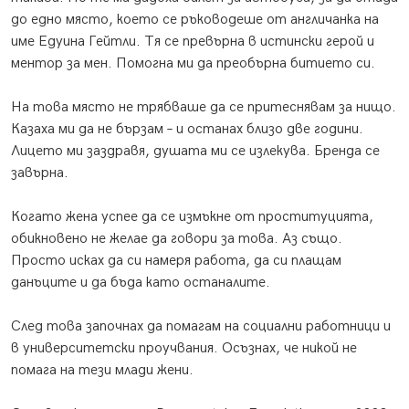
до едно място, което се ръководеше от англичанка на
име Едуина Гейтли. Тя се превърна в истински герой и
ментор за мен. Помогна ми да преобърна битието си.
На това място не трябваше да се притеснявам за нищо.
Казаха ми да не бързам – и останах близо две години.
Лицето ми заздравя, душата ми се излекува. Бренда се
завърна.
Когато жена успее да се измъкне от проституцията,
обикновено не желае да говори за това. Аз също.
Просто исках да си намеря работа, да си плащам
данъците и да бъда като останалите.
След това започнах да помагам на социални работници и
в университетски проучвания. Осъзнах, че никой не
помага на тези млади жени.