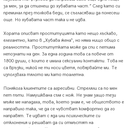
за мен, за да стигнеш до хубавата част.” След като си
преминал през толкова беди, се съгласяваш да понесеш
още. Но хубавата част така и не идва.
Хората описват проституцията като нещо лъскаво,
елегантно, като в „Хубава жена“, но няма нищо общо с
реалността. Проститутката може да спи с петима
непознати на ден. За една година това са повече от
1800 души, с които е имала сексуални контакти. Това не
са връзки, никой не ти носи цветя, повярвайте ми. Те
използваха тялото ми като тоалетна.
Понякога клиентите са агресивни. Стреляли са по мен
пет пъти. Намушквана съм с нож. Не знам защо тези
мъже ме нападаха, това, което знам е, че обществото е
направило така, че да се чувстват комфортно да го
направят. Те идват с яда или психическите си
отклонения и решават да си отмъстят на