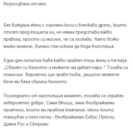
възползваха от мен.
Бях виждала жени с огромни коси и бляскави дрехи, които
стоят пред къщата ни, но нямах представа какво
правеха, просто си мислех, че са лъскави. Като всяко
малко момиче, винаги съм искала да бъда блестяща.
Един ден попитах баба какво правят тези жени и тя каза:
„Свалят си бельото и мъжете им дават пари.” Тогава си
помислих: Вероятно ще правя това, защото мъжете
вече ми бяха сваляли бельото.
Погледнато от настоящия момент, тогава се справях
невероятно добре. Сама вкъщи, имах въображаеми
приятели, които ми правеха компания, около които
танцувах и пеех песни – въображаеми Елвис Пресли,
Даяна Рос и Сюпримс.