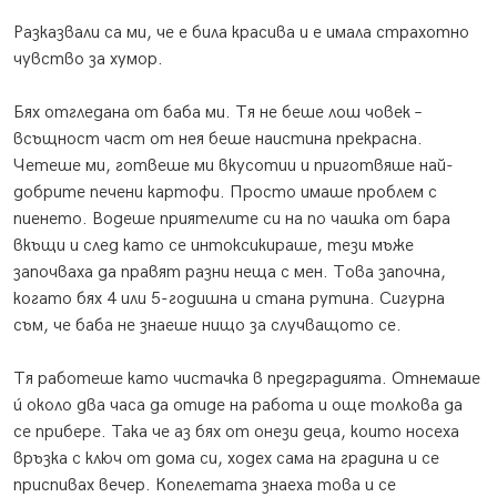
Разказвали са ми, че е била красива и е имала страхотно
чувство за хумор.
Бях отгледана от баба ми. Тя не беше лош човек –
всъщност част от нея беше наистина прекрасна.
Четеше ми, готвеше ми вкусотии и приготвяше най-
добрите печени картофи. Просто имаше проблем с
пиенето. Водеше приятелите си на по чашка от бара
вкъщи и след като се интоксикираше, тези мъже
започваха да правят разни неща с мен. Това започна,
когато бях 4 или 5-годишна и стана рутина. Сигурна
съм, че баба не знаеше нищо за случващото се.
Тя работеше като чистачка в предградията. Отнемаше
ú около два часа да отиде на работа и още толкова да
се прибере. Така че аз бях от онези деца, които носеха
връзка с ключ от дома си, ходех сама на градина и се
приспивах вечер. Копелетата знаеха това и се