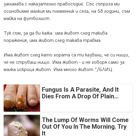
занимава с наказателно правосъдие. Със съпруга ми
осиновихме малкия ми племенник и сега, на 58 години, съм
майка на футболист.
Тук съм, за да ви кажа: има живот след такива
поражения, има живот след такава травма.
Има живот след като хората са ти казвали, че си нищо,
че не струваш нищо. Има живот – и не говоря само за
малка искрица живот. Има много живот.”/БЛИЦ
Fungus Is A Parasite, And It
Dies From A Drop Of Plain...
The Lump Of Worms Will Come
Out Of You In The Morning. Try
It