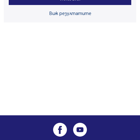
06.08.2026, 00:48
Пернишки експерт за фишинг измамите:
Виж резултатите
Проверявайте съмнителните линкове в bezopasno.net
05.08.2026, 15:42
На 95 години почина Лиляна Десова
05.08.2026, 15:18