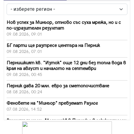
Нов успех за Миньор, отново със суха мрежа, но и с
по-изразителен резултат
09.08.2026, 09:01
БГ парти ще разтресе центъра на Перник
09.08.2026, 07:01
Пернишкият кв. "Изток" още 12 дни без топла вода в
края на август и началото на септември
09.08.2026, 00:45
Перник дава 20 млн. евро за сметопочистване
08.08.2026, 00:24
Феновете на "Миньор" превземат Разлог
07.08.2026, 14:52
Ремонтът на ул. "Ален мак" в Перник е в заключителен
етап
07.08.2026, 14:10