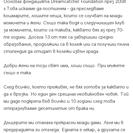
Основах фондацията Dreamcatcher Foundation през 2008
г.Това искахме да постигнем – да преследваме
кошмарите, лошите неща, които се случват на млади
момичета и жени. Също така водя и следучилищен клуб
за момичета, които са такива, каквато бях аз през 70-
те години. Досега 13 от тях са завършили средно
образование, продължили са в колеж или са получили пълна
стипендия да отидат в колежи извън града.
Добри жени на този свят има, лоши също. При мъжете
също е така.
След всичко, което преживях, не бях готова за каквато и
да е връзка. Но един ден срещнах необикновен човек. Той
ми даде подкрепа във всичко и 10 години след това
отпразнувахме десетилетие от брака ни.
Дъщерите ми станаха прекрасни млади дами. Леля ми в
предградията ги отгледа. Едната е лекар, а другата се