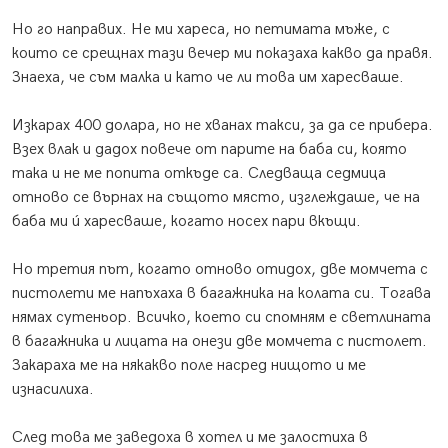
Но го направих. Не ми хареса, но петимата мъже, с
които се срещнах тази вечер ми показаха какво да правя.
Знаеха, че съм малка и като че ли това им харесваше.
Изкарах 400 долара, но не хванах такси, за да се прибера.
Взех влак и дадох повече от парите на баба си, която
така и не ме попита откъде са. Следваща седмица
отново се върнах на същото място, изглеждаше, че на
баба ми ú харесваше, когато носех пари вкъщи.
Но третия път, когато отново отидох, две момчета с
пистолети ме напъхаха в багажника на колата си. Тогава
нямах сутеньор. Всичко, което си спомням е светлината
в багажника и лицата на онези две момчета с пистолет.
Закараха ме на някакво поле насред нищото и ме
изнасилиха.
След това ме заведоха в хотел и ме залостиха в