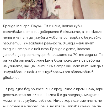
Бренда Мейерс-Пауъл. Тя е жена, която губи
самоуважението си, доверието в околните, а на няколко
пъти е на път да загуби и живота си. Борба с безкрайни
перипетии. Ужасяваща реалност. Хиляди жени имат
сходна история с нейната.Бренда е дете, когато
започва да проституира в началото на 70-те години. Тя
разказва от първо лице как е била принудена да работи
на улицата, как „клиенти“ са я стреляли пет път, как да я
намушквали с нож и са я изхвърляли от автомобил в
движение.
Тя разказва без притеснение през какво е преминала, три
десетилетия по-късно. Целта й е да предпази младите
момичета, изгубили себе си. Някои хора ще сметнат, че
животът й е депресиращ, но тя се изправя смело, за да