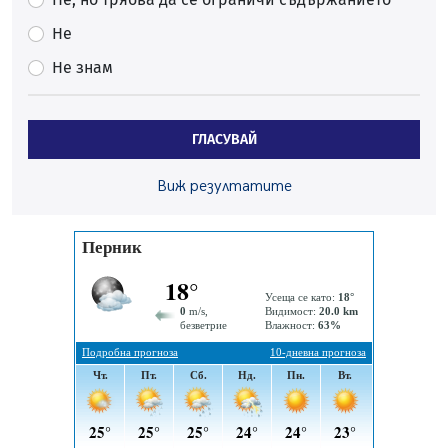
05.08.2026, 00:32
Не
Обвинител от Перник оглави Независимо сдружение
на българските прокурори
Не знам
04.08.2026, 15:31
Новите влакове снабдени с климатик и Wi-Fi връзка
ГЛАСУВАЙ
тръгват от понеделник
04.08.2026, 14:24
Виж резултатите
56-годишен е загиналият водач на камион, паднал от
мост на "Струма"
04.08.2026, 12:08
Най-чаканият ремонт в Перник започва този петък
04.08.2026, 09:11
Все по-горещо с всеки ден: Жълт код в почти цялата
страна, Перник свети в зелено
04.08.2026, 07:39