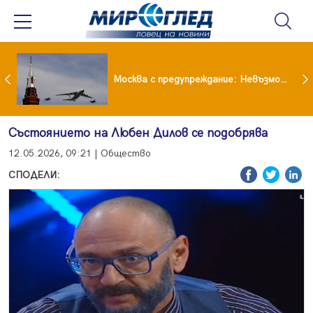
Вече не рушим само Земята: 4-тонен фрагмент на SpaceX удари луната
Москва с предупреждание: Невъзможно е да бъде победена ядрена сила като Русия
Състоянието на Любен Дилов се подобрява
12.05.2026, 09:21 | Общество
СПОДЕЛИ: