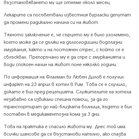
възстановяването му ще отнеме около месец.
Лекарите са посъветвали известния бургаски депутат
да промени радикално начина си на живот.
Тяхното заключение е, че сърцето му е било уголемено,
което може да се дължи на дългогодишни водолазни
гмуркания, както и на постоянен стрес, с който се е
сблъсквал. Препоръчано му е да спре с гмурканията и
води спокоен начин на живот поне няколко години.
По информация на Флагман.бг Любен Дилов е получил
инфаркт на 23 април в хотел в Рим. Това се е случило,
докато е бил пред рецепцията. Служителите на хотела
незабавно са извикали спешна помощ, за да го
транспортират до най-близката болница, където е бил
поставен в медикаментозна кома за 3 дни.
Това на практика е спасило живота му. Днес той има
всички шансове да се възстанови напълно, ако спазва