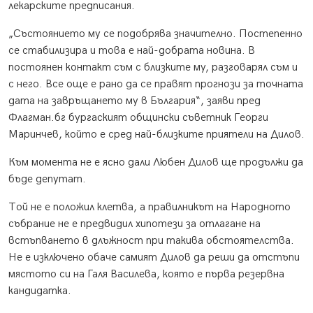
лекарските предписания.
„Състоянието му се подобрява значително. Постепенно
се стабилизира и това е най-добрата новина. В
постоянен контакт съм с близките му, разговарял съм и
с него. Все още е рано да се правят прогнози за точната
дата на завръщането му в България“, заяви пред
Флагман.бг бургаският общински съветник Георги
Маринчев, който е сред най-близките приятели на Дилов.
Към момента не е ясно дали Любен Дилов ще продължи да
бъде депутат.
Той не е положил клетва, а правилникът на Народното
събрание не е предвидил хипотези за отлагане на
встъпването в длъжност при такива обстоятелства.
Не е изключено обаче самият Дилов да реши да отстъпи
мястото си на Галя Василева, която е първа резервна
кандидатка.