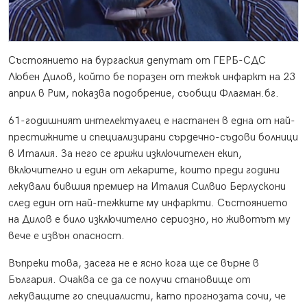
Състоянието на бургаския депутат от ГЕРБ-СДС
Любен Дилов, който бе поразен от тежък инфаркт на 23
април в Рим, показва подобрение, съобщи Флагман.бг.
61-годишният интелектуалец е настанен в една от най-
престижните и специализирани сърдечно-съдови болници
в Италия. За него се грижи изключителен екип,
включително и един от лекарите, които преди години
лекували бившия премиер на Италия Силвио Берлускони
след eдин от най-тежките му инфаркти. Състоянието
на Дилов е било изключително сериозно, но животът му
вече е извън опасност.
Въпреки това, засега не е ясно кога ще се върне в
България. Очаква се да се получи становище от
лекуващите го специалисти, като прогнозата сочи, че