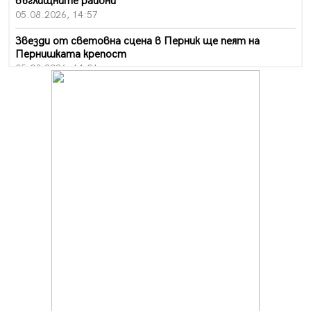
въглищните райони
05.08.2026, 14:57
Звезди от световна сцена в Перник ще пеят на
Пернишката крепост
05.08.2026, 14:01
„Топлофикация Перник“ напредва с дигитализацията
на отчетния процес
05.08.2026, 11:48
Радев: Работи се усилено за спасяване на средствата
по Плана за справедлив преход за Стара Загора,
Кюстендил и Перник
05.08.2026, 11:34
Вече няма чакащи с години за присъединяване към
мрежата на „ВиК“ в Перник
05.08.2026, 11:22
След сигнали: Санкции за шумни младежи и
предупреждения заради тормоз над жена в Перник
05.08.2026, 10:03