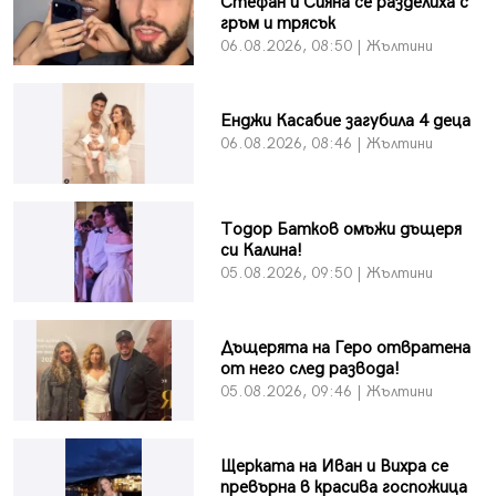
Стефан и Сияна се разделиха с
гръм и трясък
06.08.2026, 08:50 | Жълтини
Енджи Касабие загубила 4 деца
06.08.2026, 08:46 | Жълтини
Тодор Батков омъжи дъщеря
си Калина!
05.08.2026, 09:50 | Жълтини
Дъщерята на Геро отвратена
от него след развода!
05.08.2026, 09:46 | Жълтини
Щерката на Иван и Вихра се
превърна в красива госпожица