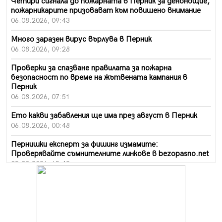
Четири сигнала до пожарната в Перник за денонощие,
пожарникарите призовават към повишено внимание
06.08.2026, 09:43
Много заразен вирус върлува в Перник
06.08.2026, 09:28
Проверки за спазване правилата за пожарна
безопасност по време на жътвената кампания в
Перник
06.08.2026, 07:51
Ето какви забавления ще има през август в Перник
06.08.2026, 00:48
Пернишки експерт за фишинг измамите:
Проверявайте съмнителните линкове в bezopasno.net
05.08.2026, 15:42
На 95 години почина Лиляна Десова
05.08.2026, 15:18
Радев: Работи се активно за запазването на
средствата по Плана за справедлив преход за