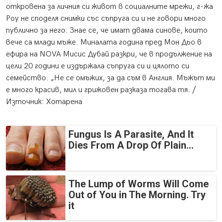
откровена за личния си живот в социалните мрежи, г-жа
Роу не споделя снимки със съпруга си и не говори много
публично за него. Знае се, че имат двама синове, които
вече са млади мъже. Миналата година пред Мон Дьо в
ефира на NOVA Мисис Дубай разкри, че в продължение на
цели 20 години е издържала съпруга си и цялото си
семейство. „Не се омъжих, за да съм в Англия. Мъжът ми
е много красив, мил и грижовен разказа тогава тя. /
Източник: Хотарена
Fungus Is A Parasite, And It
Dies From A Drop Of Plain...
The Lump of Worms Will Come
Out of You in The Morning. Try
it