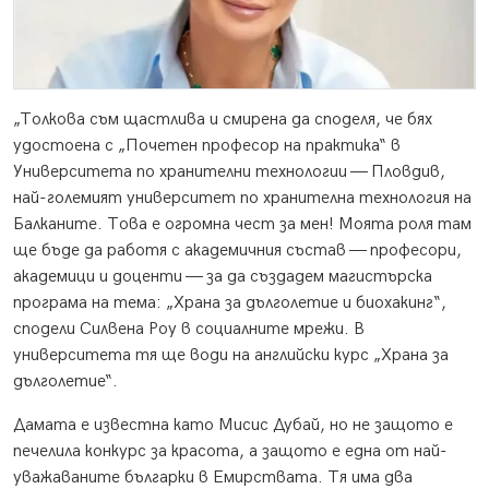
„Толкова съм щастлива и смирена да споделя, че бях
удостоена с „Почетен професор на практика“ в
Университета по хранителни технологии — Пловдив,
най-големият университет по хранителна технология на
Балканите. Това е огромна чест за мен! Моята роля там
ще бъде да работя с академичния състав — професори,
академици и доценти — за да създадем магистърска
програма на тема: „Храна за дълголетие и биохакинг“,
сподели Силвена Роу в социалните мрежи. В
университета тя ще води на английски курс „Храна за
дълголетие“.
Дамата е известна като Мисис Дубай, но не защото е
печелила конкурс за красота, а защото е една от най-
уважаваните българки в Емирствата. Тя има два