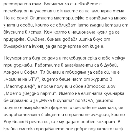
ресторанта там. Впечатлила е шейховете с
телевизионни участия и с книгите са на кулинарна тема.
Но не само! Опитната мастършефка е готвила за много
знатни особи, които се облизват като гладни котаци от
вкусните й ястия. Към която и национална кухня да се
придържа, Силвена, винаги добавя щипка вкус от
българската кухня, за да подчертае от къде е.
Неуморната бизнес дама и телевизионерка снове между
три държави. Работните й ангажименти са в Дубай,
Лондон и София. Тя винаги е твърдяла за себе сй, че е
„момиче на ЬТV“, където беше част от журито в
„Мастършеф“, а после получи и свое авторско шоу
„Моето звездно парти“. Името на елитната кулинарка
бе спрягано и за „Муха в супата“ поNOVA, защото
шоуто е американски формат и шефовете смятали, че
очарователният й акцент и странните чуждици, които
Роу внася в речта си, ще му дадат особен колорит. В
крайна сметка предаването пое добре познатият шеф