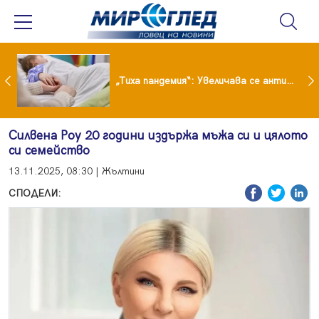
„Тиха пандемия“: Увеличава се антибиотичната резистентност при децата
Силвена Роу 20 години издържа мъжа си и цялото
си семейство
13.11.2025, 08:30 | Жълтини
СПОДЕЛИ: