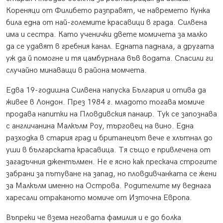
Кореняци от Филибето разправят, че навремето Кунка
била една от най-големите красавици в града. Силвена
има и сестра. Като ученички двете момичета за малко
да се удавят в гребния канал. Едната паднала, а другата
уж да й помогне и тя цамбурнала във водата. Спасили ги
случайно минаващи в района момчета.
Едва 19-годишна Силвена напуска България и отива да
живее в Лондон. През 1984 г. младото тогава момиче
продава напитки на Пловдивския панаир. Тук се запознава
с англичанина Малкълм Роу, търговец на вино. Една
разходка в стария град и британецът вече е хлътнал до
уши в българската красавица. Тя също е привлечена от
загадъчния джентълмен. Не е ясно как прескача строгите
забрани за пътуване на запад, но пловдивчанката се жени
за Малкълм именно на Острова. Родителите му веднага
харесали отраканото момиче от Източна Европа.
Въпреки че взема неговата фамилия и е до болка