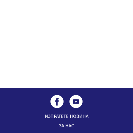
Перник
05.08.2026, 00:32
Обвинител от Перник оглави Независимо сдружение
на българските прокурори
04.08.2026, 15:31
Новите влакове снабдени с климатик и Wi-Fi връзка
тръгват от понеделник
04.08.2026, 14:24
ИЗПРАТЕТЕ НОВИНА
ЗА НАС