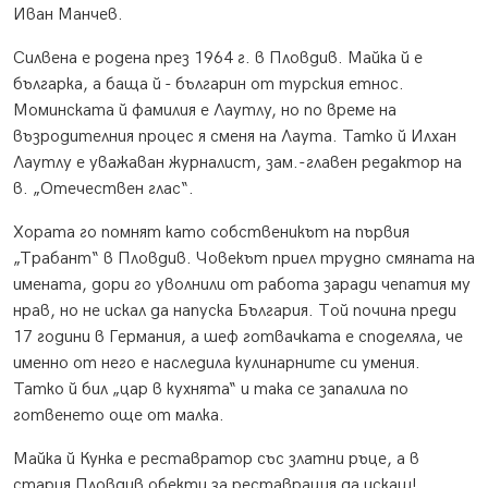
Иван Манчев.
Силвена е родена през 1964 г. в Пловдив. Майка й е
българка, а баща й - българин от турския етнос.
Моминската й фамилия е Лаутлу, но по време на
възродителния процес я сменя на Лаута. Татко й Илхан
Лаутлу е уважаван журналист, зам.-главен редактор на
в. „Отечествен глас“.
Хората го помнят като собственикът на първия
„Трабант“ в Пловдив. Човекът приел трудно смяната на
имената, дори го уволнили от работа заради чепатия му
нрав, но не искал да напуска България. Той почина преди
17 години в Германия, а шеф готвачката е споделяла, че
именно от него е наследила кулинарните си умения.
Татко й бил „цар в кухнята“ и така се запалила по
готвенето още от малка.
Майка й Кунка е реставратор със златни ръце, а в
стария Пловдив обекти за реставрация да искаш!