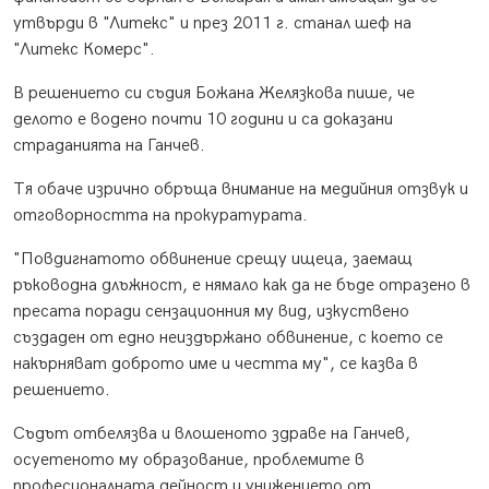
утвърди в "Литекс" и през 2011 г. станал шеф на
"Литекс Комерс".
В решението си съдия Божана Желязкова пише, че
делото е водено почти 10 години и са доказани
страданията на Ганчев.
Тя обаче изрично обръща внимание на медийния отзвук и
отговорността на прокуратурата.
"Повдигнатото обвинение срещу ищеца, заемащ
ръководна длъжност, е нямало как да не бъде отразено в
пресата поради сензационния му вид, изкуствено
създаден от едно неиздържано обвинение, с което се
накърняват доброто име и честта му", се казва в
решението.
Съдът отбелязва и влошеното здраве на Ганчев,
осуетеното му образование, проблемите в
професионалната дейност и унижението от