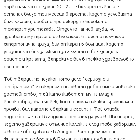
първоначално през май 2012 г. е бил арестуван и е
останал близо три месеца в ареста, където условията
били ужасни, особено при рекордно високите
температури тогава. Отделно Ганчев казва, че
здравето му трайно се влошило, в ареста получил и
хипертонична криза, бил откаран в болница, където
унизително бил заключен за леглото с белезници на
ръцете и краката, въпреки че бил в тежко здравословно
състояние.
Той твърди, че незаконното дело "сериозно и
необратимо" е накърнило неговото добро име и човешко
достойнство, тъй като животът му на млад и
високообразован човек, който нямал никакви криминални
прояви, бил напълно объркан и съсипан. Той описва
подробно как на 15 години е отишъл да учи в Швейцария,
където завършил с отличие колеж, а след това завършил
и висше образование в Лондон. Като дипломиран
финансист се върнал в България и имал амбиция да се