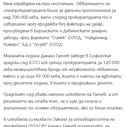
бяха оправдани на три инстанции. Обвинението на
спецпрокуратурата беше за данъчни престъпления за
над 700 000 лева, като според прокуратурата то е
извършено чрез продажба без фактури на захар,
произведена в Бургаските и Девненските захарни
заводи, чрез фирмите "Симек" ЕООД, "Никдоналд
Комерс" АД и "Лозев" ЕООД.
Миналата година Данаил Ганчев заведе в Софийския
градски съд (СГС) иск срещу прокуратурата за 120 000
лева неимуществени вреди от незаконното обвинение,
както и за още 59 000 лева, които е платил на адвокати
през десетте години, в които е продължило делото.
Градският съд уважи напълно исковете на Ганчев, а от
решението му става ясно, че е щял да получи и
значително по-голямо обезщетение, ако го беше поискал.
В исковата си молба по Закона за отговорността на
държавата (ЗОДОВ) Данаил Ганчев подчертава, че