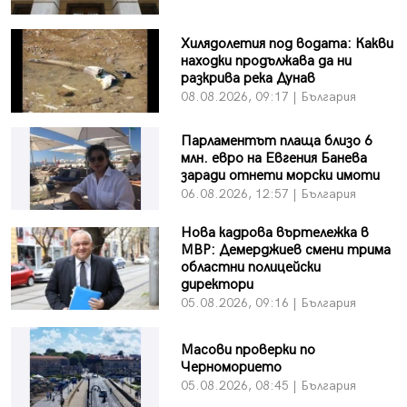
Хилядолетия под водата: Какви
находки продължава да ни
разкрива река Дунав
08.08.2026, 09:17 | България
Парламентът плаща близо 6
млн. евро на Евгения Банева
заради отнети морски имоти
06.08.2026, 12:57 | България
Нова кадрова въртележка в
МВР: Демерджиев смени трима
областни полицейски
директори
05.08.2026, 09:16 | България
Масови проверки по
Черноморието
05.08.2026, 08:45 | България