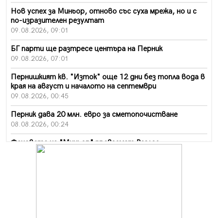
Нов успех за Миньор, отново със суха мрежа, но и с
по-изразителен резултат
09.08.2026, 09:01
БГ парти ще разтресе центъра на Перник
09.08.2026, 07:01
Пернишкият кв. "Изток" още 12 дни без топла вода в
края на август и началото на септември
09.08.2026, 00:45
Перник дава 20 млн. евро за сметопочистване
08.08.2026, 00:24
Феновете на "Миньор" превземат Разлог
07.08.2026, 14:52
Ремонтът на ул. "Ален мак" в Перник е в заключителен
етап
07.08.2026, 14:10
Фолклорен ансамбъл „Кладница“ с голямата награда от
фестивал в Полша