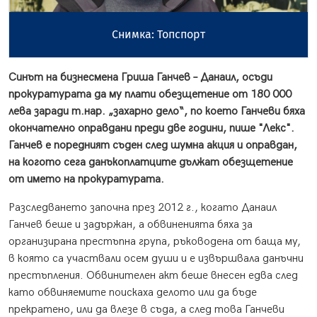
Снимка: Топспорт
Синът на бизнесмена Гриша Ганчев – Данаил, осъди
прокуратурата да му плати обезщетение от 180 000
лева заради т.нар. „захарно дело“, по което Ганчеви бяха
окончателно оправдани преди две години, пише "Лекс".
Ганчев е поредният съден след шумна акция и оправдан,
на когото сега данъкоплатците дължат обезщетение
от името на прокуратурата.
Разследването започна през 2012 г., когато Данаил
Ганчев беше и задържан, а обвиненията бяха за
организирана престъпна група, ръководена от баща му,
в която са участвали осем души и е извършвала данъчни
престъпления. Обвинителен акт беше внесен едва след
като обвиняемите поискаха делото или да бъде
прекратено, или да влезе в съда, а след това Ганчеви