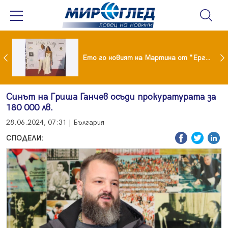
ики Кънчев се разведе тайно като Геро
Ето го новият на Мартина от "Ергенът"
Синът на Гриша Ганчев осъди прокуратурата за
180 000 лв.
28.06.2024, 07:31 | България
СПОДЕЛИ: