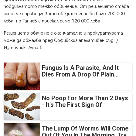
повдигнатото тежко обвинение. От решението става
ясно, че справедливото обезщетение би било 200 000
лева, но Ганчев е поискал само 120 000 лева.
Решението обаче не е окончателно и прокуратурата
може да обжалва пред Софийския апелативен съд. /
Източник: Лупа.бг
Fungus Is A Parasite, And It
Dies From A Drop Of Plain...
No Poop For More Than 2 Days
- It's The First Sign Of
The Lump Of Worms Will Come
Out Of You In The Morning. Try