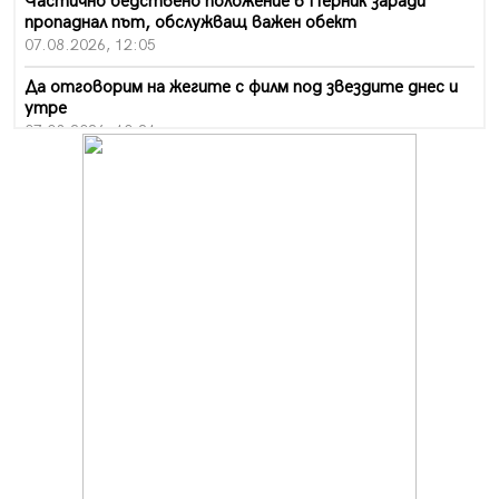
Частично бедствено положение в Перник заради
пропаднал път, обслужващ важен обект
07.08.2026, 12:05
Да отговорим на жегите с филм под звездите днес и
утре
07.08.2026, 10:21
Първите крачки в помощ на пенсионерите в Перник,
вече са факт
07.08.2026, 09:18
Пак ограничават камионите по магистралите в петък
и неделя. Ето обходните маршрути
07.08.2026, 07:55
Ето какво вдъхнови Здравка Евтимова за новата ѝ
книга
07.08.2026, 00:11
Продължава изграждането на нови паркоместа в
Перник
06.08.2026, 11:22