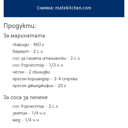
Снимка: matekitchen.com
Продукти:
За маринатата
скариди
-
450
г
вермут
-
2
с.л.
сос за салата
италиански
-
2
с.л.
сос Уорчестър
-
1/3
ч.ч.
чесън
-
2
скилидки
пресен кориандър
-
3-4
стръка
пресен джинджифил
-
20
г
За соса за печене
сос Уорчестър
-
2
с.л.
зехтин
-
1/4
ч.ч.
мед
-
1/4
ч.ч.