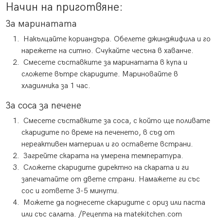
Начин на приготвяне:
За маринатата
Накълцайте кориандъра. Обелете джинджифила и го
нарежете на ситно. Счукайте чесъна в хаванче.
Смесете съставките за маринатата в купа и
сложете вътре скаридите. Мариновайте в
хладилника за 1 час.
За соса за печене
Смесете съставките за соса, с който ще поливате
скаридите по време на печенето, в съд от
нереактивен материал и го оставете встрани.
Загрейте скарата на умерена температура.
Сложете скаридите директно на скарата и ги
запечатайте от двете страни. Намажете ги със
сос и гответе 3-5 минути.
Можете да поднесете скаридите с ориз или паста
или със салата. /Рецепта на matekitchen.com