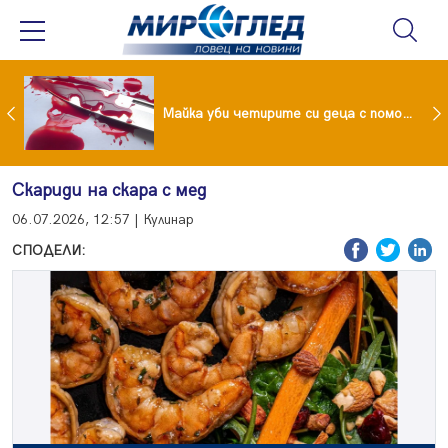
Проф.Кантарджиев: Пазете се от комарите и полово предаваните инфекции
Майка уби четирите си деца с помощта на баба им, след което се самоуби
Скариди на скара с мед
06.07.2026, 12:57 | Кулинар
СПОДЕЛИ: