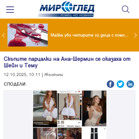
Проф.Кантарджиев: Пазете се от комарите и полово предаваните инфекции
Майка уби четирите си деца с помощта на баба им, след което се самоуби
Скъпите парцалки на Ана-Шермин се оказаха от
Шейн и Тему
12.10.2025, 10:11 | Жълтини
СПОДЕЛИ: