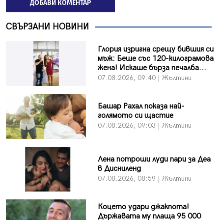
ДОБАВИ КОМЕНТАР
СВЪРЗАНИ НОВИНИ
Глория изригна срещу бившия си
мъж: Беше със 120-килограмова
жена! Искаше бърза печалба...
07.08.2026, 09:40 | Жълтини
Башар Рахал показа най-
голямото си щастие
07.08.2026, 09:03 | Жълтини
Лена потроши луди пари за Деа
в Дисниленд
07.08.2026, 08:59 | Жълтини
Коцето удари джакпота!
Държавата му плаща 95 000