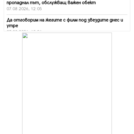
пропаднал път, обслужващ важен обект
07.08.2026, 12:05
Да отговорим на жегите с филм под звездите днес и
утре
07.08.2026, 10:21
Първите крачки в помощ на пенсионерите в Перник,
вече са факт
07.08.2026, 09:18
Пак ограничават камионите по магистралите в петък
и неделя. Ето обходните маршрути
07.08.2026, 07:55
Ето какво вдъхнови Здравка Евтимова за новата ѝ
книга
07.08.2026, 00:11
Продължава изграждането на нови паркоместа в
Перник
06.08.2026, 11:22