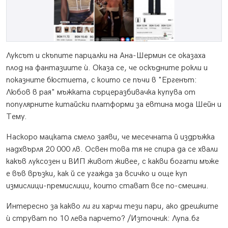
Луксът и скъпите парцалки на Ана-Шермин се оказаха
плод на фантазиите ѝ. Оказа се, че оскъдните рокли и
показните бюстиета, с които се пъчи в "Ергенът:
Любов в рая" мъжката сърцеразбивачка купува от
популярните китайски платформи за евтина мода Шейн и
Тему.
Наскоро мацката смело заяви, че месечната й издръжка
надхвърля 20 000 лв. Освен това тя не спира да се хвали
какъв луксозен и ВИП живот живее, с какви богати мъже
е във връзки, как й се угажда за всичко и още куп
измислици-премислици, които стават все по-смешни.
Интересно за какво ли ги харчи тези пари, ако дрешките
ѝ струват по 10 лева парчето? /Източник: Лупа.бг