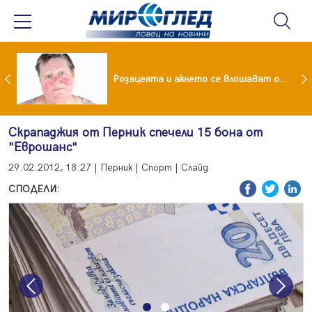
ейчева отиде на море след убийството на Владо Загатото, скарала се с него за пари
Розацеята и акнето се влошават от слънцето
Скрападжия от Перник спечели 15 бона от
"Еврошанс"
29.02.2012, 18:27 | Перник | Спорт | Слайд
СПОДЕЛИ:
Previous
Next