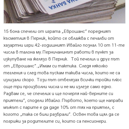
15 бона спечели от играта „Еврошанс” поредният
късметлия в Перник, който се облажва с печалби от
хазартни игри.
42-годишният Ивайло познал 10 от 11-те
числа в талона му.Перничанинът работи в пункт за
изкупуване на желязо в Перник. Той печелил и друг път
от „Еврошанс”.„Имам си тактика. Следя няколко
тегления и след това пускам такива числа, които не са
излизали скоро. Този път отбелязах всички тройки плюс
още три произволни числа и не ми излезе само едно.
Радвам се, че спечелих и ще почерпя най-верните си
приятели”, сподели Ивайло.Първото, което ще направи
мъжът с парите е да даде 10% от тях на приятел, с
когото „така се били разбрали”. Освен това щял да се
погрижи за родителите си, които са пенсионери.