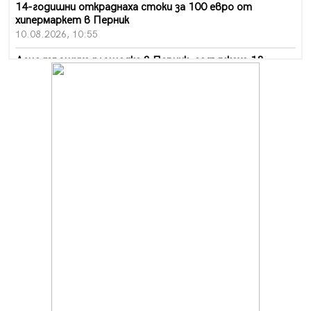
14-годишни откраднаха стоки за 100 евро от
хипермаркет в Перник
10.08.2026, 10:55
Деца трошиха площадка в Перник, задържаха 18-
годишен
10.08.2026, 10:52
Мъж рани с нож жена си в Перник, баща би дъщеря си
в Радомир
10.08.2026, 10:47
Кой е 20 000-ия посетител на изложбата на Дали в
Перник
10.08.2026, 08:36
Шестото издание "Пейка" в Перник: Много музика и
настроение
10.08.2026, 08:30
Генералът от Перник днес става на 80 години
09.08.2026, 12:10