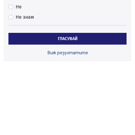
07.08.2026, 13:05
Не
Частично бедствено положение в Перник заради
Не знам
пропаднал път, обслужващ важен обект
07.08.2026, 12:05
Да отговорим на жегите с филм под звездите днес и
ГЛАСУВАЙ
утре
07.08.2026, 10:21
Виж резултатите
Първите крачки в помощ на пенсионерите в Перник,
вече са факт
07.08.2026, 09:18