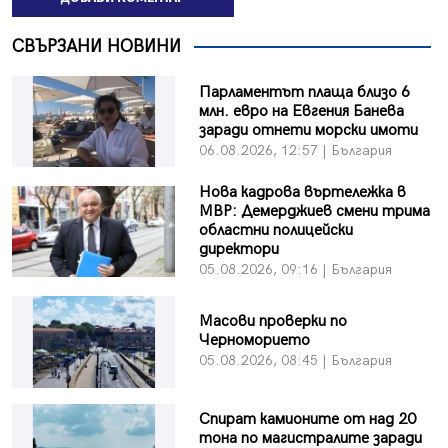
СВЪРЗАНИ НОВИНИ
Парламентът плаща близо 6
млн. евро на Евгения Банева
заради отнети морски имоти
06.08.2026, 12:57 | България
Нова кадрова въртележка в
МВР: Демерджиев смени трима
областни полицейски
директори
05.08.2026, 09:16 | България
Масови проверки по
Черноморието
05.08.2026, 08:45 | България
Спират камионите от над 20
тона по магистралите заради