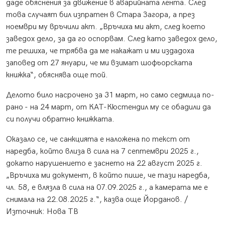
даде обяснения за движение в аварийната лента. След
това случаят бил изпратен в Стара Загора, а през
ноември му връчили акт. „Връчиха ми акт, след което
заведох дело, за да го оспорвам. След като заведох дело,
те решиха, че трябва да ме накажат и ми издадоха
заповед от 27 януари, че ми взимат шофьорската
книжка“, обяснява още той.
Делото било насрочено за 31 март, но само седмица по-
рано - на 24 март, от КАТ-Кюстендил му се обадили да
си получи обратно книжката.
Оказало се, че санкцията е наложена по текст от
наредба, който влиза в сила на 7 септември 2025 г.,
докато нарушението е заснето на 22 август 2025 г.
„Връчиха ми документ, в който пише, че тази наредба,
чл. 58, е влязла в сила на 07.09.2025 г., а камерата ме е
снимала на 22.08.2025 г.“, казва още Йорданов. /
Източник: Нова ТВ