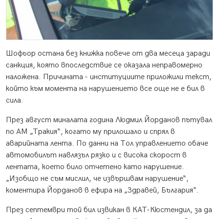
Шофьор остана без книжка повече от два месеца заради
санкция, която впоследствие се оказала неправомерно
наложена. Причината - институциите приложили текст,
който към момента на нарушението все още не е бил в
сила.
През август миналата година Людмил Йорданов пътувал
по АМ „Тракия“, когато му прилошало и спрял в
аварийната лента. По данни на Тол управлението обаче
автомобилът навлязъл рязко и с висока скорост в
лентата, което било отчетено като нарушение.
„Изобщо не съм мислил, че извършвам нарушение“,
коментира Йорданов в ефира на „Здравей, България“.
През септември той бил извикан в КАТ-Кюстендил, за да