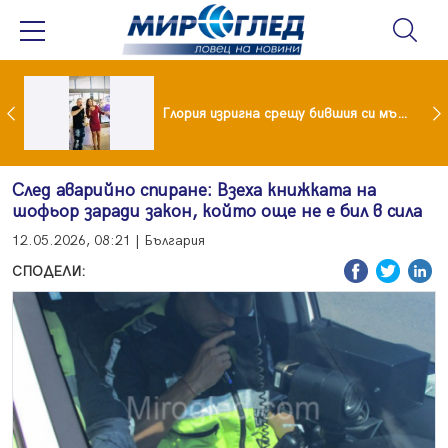
 и майка си построиха къща от 8000 стъклени бутилки
Глория изригна срещу бившия си мъж: Беше със 120-килограмова жена! Искаше бърза печалба...
След аварийно спиране: Взеха книжката на
шофьор заради закон, който още не е бил в сила
12.05.2026, 08:21 | България
СПОДЕЛИ: