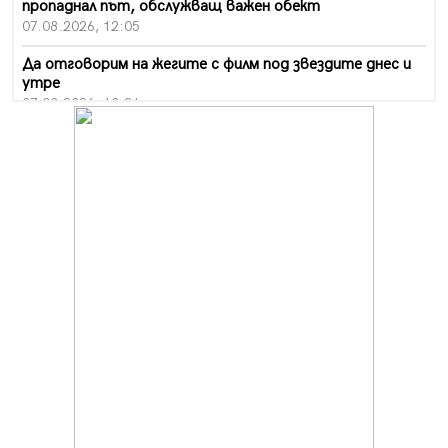
пропаднал път, обслужващ важен обект
07.08.2026, 12:05
Да отговорим на жегите с филм под звездите днес и
утре
07.08.2026, 10:21
Първите крачки в помощ на пенсионерите в Перник,
вече са факт
07.08.2026, 09:18
Пак ограничават камионите по магистралите в петък
и неделя. Ето обходните маршрути
07.08.2026, 07:55
Ето какво вдъхнови Здравка Евтимова за новата ѝ
книга
07.08.2026, 00:11
Продължава изграждането на нови паркоместа в
Перник
06.08.2026, 11:22