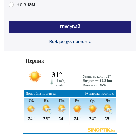
Не знам
05.08.2026, 15:18
Радев: Работи се активно за запазването на
средствата по Плана за справедлив преход за
ГЛАСУВАЙ
въглищните райони
05.08.2026, 14:57
Виж резултатите
Звезди от световна сцена в Перник ще пеят на
Пернишката крепост
05.08.2026, 14:01
„Топлофикация Перник“ напредва с дигитализацията
на отчетния процес
05.08.2026, 11:48