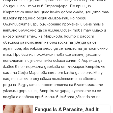
Софито си е избрала скромно жилище в Североизточен
Лондон и по – точно в Стратфорд. По принцип
кварталът няма кой знае колко добра слава, защото там
живеят предимно бедни емигранти, но преди
Олимпийските игри бил коренно променен и вече там е
напълно възможно да се живее.Освен това там имало и
много почитатели на Маринова, които с радост
обещали да помогнат на българската звезда да се
адаптира, ако някога реши да се премести за постоянно
там. При всички положения това ще стане, защото
популярната изпълнителка искала синът й Лоренцо да
живее в по – нормална държава от България.Въпреки че
самата Софи Маринова няма от какво да се оплаква у
нас, тя напълно съзнавала положението на своята
родина. Разрухата и простотията на властимащите
ужасили дори и нея, въпреки че заради успехите си се
ползва с особени привилегии в живота./Skandalno.net
Fungus Is A Parasite, And It