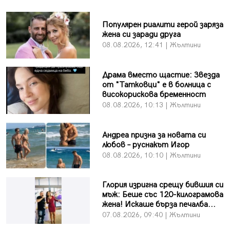
Популярен риалити герой заряза
жена си заради друга
08.08.2026, 12:41 | Жълтини
Драма вместо щастие: Звезда
от "Татковци" е в болница с
високорискова бременност
08.08.2026, 10:13 | Жълтини
Андреа призна за новата си
любов – руснакът Игор
08.08.2026, 10:10 | Жълтини
Глория изригна срещу бившия си
мъж: Беше със 120-килограмова
жена! Искаше бърза печалба...
07.08.2026, 09:40 | Жълтини