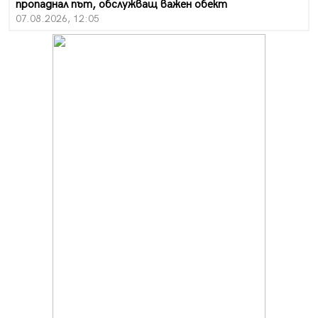
пропаднал път, обслужващ важен обект
07.08.2026, 12:05
Да отговорим на жегите с филм под звездите днес и
утре
07.08.2026, 10:21
Първите крачки в помощ на пенсионерите в Перник,
вече са факт
07.08.2026, 09:18
Пак ограничават камионите по магистралите в петък
и неделя. Ето обходните маршрути
07.08.2026, 07:55
Ето какво вдъхнови Здравка Евтимова за новата ѝ
книга
07.08.2026, 00:11
Продължава изграждането на нови паркоместа в
Перник
06.08.2026, 11:22