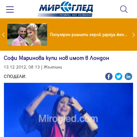
Водата от чешмата често е по-добра от бутилираната
Популярен риалити герой заряза жена си заради друга
Софи Маринова купи нов имот в Лондон
13.12.2012, 08:13 | Жълтини
СПОДЕЛИ: