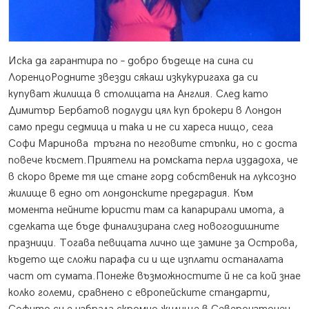
Иска да гарантира по – добро бъдеще на сина си
Лоренцо
Родните звезди сякаш изкукуригаха да си
купуват жилища в столицата на Англия. След като
Димитър Бербатов подлуди цял куп брокери в Лондон
само преди седмица и така и не си хареса нищо, сега
Софи Маринова тръгна по неговите стъпки, но с доста
повече късмет.Приятели на ромската перла издадоха, че
в скоро време тя ще стане горд собственик на луксозно
жилище в едно от лондонските предградия. Към
момента нейните юристи там са капарирали имота, а
сделката ще бъде финализирана след новогодишните
празници. Тогава певицата лично ще замине за Острова,
където ще сложи парафа си и ще изплати останалата
част от сумата.Понеже възможностите й не са кой знае
колко големи, сравнено с европейските стандарти,