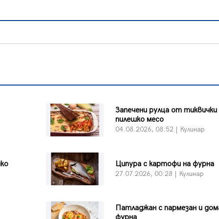
Запечени рулца от тиквички
пилешко месо
04.08.2026, 08:52 | Кулинар
шко
Ципура с картофи на фурна
27.07.2026, 00:28 | Кулинар
Патладжан с пармезан и дом
фурна