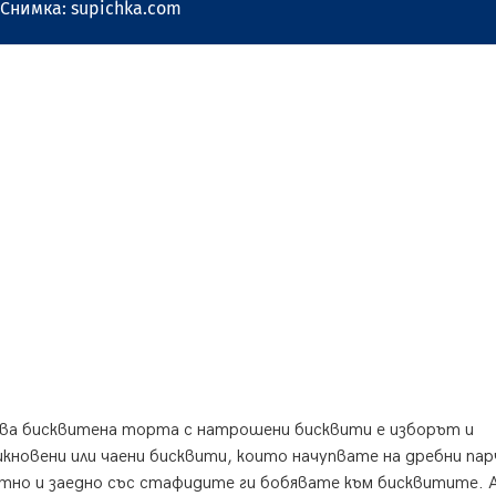
Снимка: supichka.com
ва бисквитена торта с натрошени бисквити е изборът и
новени или чаени бисквити, които начупвате на дребни пар
итно и заедно със стафидите ги бобявате към бисквитите. 