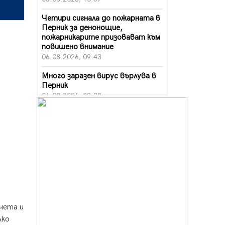
Четири сигнала до пожарната в
Перник за денонощие,
пожарникарите призовават към
повишено внимание
06.08.2026, 09:43
Много заразен вирус върлува в
Перник
06.08.2026, 09:28
Проверки за спазване правилата
за пожарна безопасност по
време на жътвената кампания в
Перник
06.08.2026, 07:51
Ето какви забавления ще има
през август в Перник
06.08.2026, 00:48
чета и
Пернишки експерт за фишинг
Ако
измамите: Проверявайте