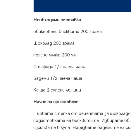
Необходими съставки:
обикновени бисквити 200 грама
Шоколад 200 грама
прясно мляко 200 мл
Стафиди 1/2 чаена чаша
Бадеми 1/2 чаена чаша
Какао 2 супени лъжици
Начин на приготвяне:
Първата стъпка от рецептата за шоколадо
подготовката на бисквитите. Избирате обик
изсипвате в купа. Нарязвате бадемите на с