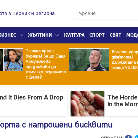
ото в Перник и региона
БИЗНЕС
ЖЪЛТИНИ
КУЛТУРА
СПОРТ
СВЯТ
МОД
Тишина преди
Коцето уда
бурята! Защо Саня
джакпота!
Армутлиева
Държавата 
продължава да
плаща 95 00
мълчи за раздялата
с Дара?
And It Dies From A Drop
The Horde 
In the Mor
торта с натрошени бисквити