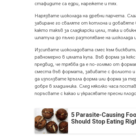
стафидите са едри, нарежете и тях.
Нарязвате шоколада на дребни парчета. Слаг
завиране го сваляте от котлона и добавяте 
както такъв за сладкарски цели, така и обикн
шпатула до пълно разтопяване на шоколада и
Изсипвате шоколадовата смес към бисквити
равномерно в цялата купа. Във форма за ке
предвид, че трябва да е по-голямо от форма
сместа във формата, завивате с фолиото и
да използвате кръгла форма или форма за т
добре в хладилника. След няколко часа пос
поръсвате с какао и украсявате пресни плодо
5 Parasite-Causing Fo
Should Stop Eating Ri