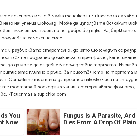
ате прясното мляко в малка тенджера или касерола да заври
в него начупения шоколад. Може да използвате всякакът шок
овен - млечен или черен, но по-добре без ядки. Разбърквате с
 получаване хомогенна смес.
те и разбърквате старателно, докато шоколадът се разпр
кс поставяте прозрачно домакинско стреч фолио, като имате
та, за да може да се завие в последствие тортата. Изсипв
 притискате плътно с ръце. За приготвянето на тортата 
ерин. Оставяте тортата да престои няколко часа на струдно
тавяте тортата в подходяща чиния, отстранявате фолиото,
ве. /Рецепта на supichka.com
ods You
Fungus Is A Parasite, And 
ght Now
Dies From A Drop Of Plain.