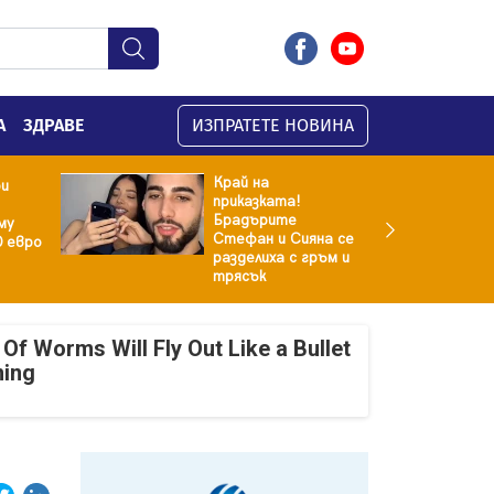
А
ЗДРАВЕ
ИЗПРАТЕТЕ НОВИНА
Край на
ри
приказката!
Брадърите
му
Стефан и Сияна се
0 евро
разделиха с гръм и
трясък
Of Worms Will Fly Out Like a Bullet
ning