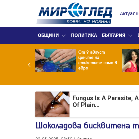
Актуалн
ОБЩИНИ
ПОЛИТИКА
БЪЛГАРИЯ
ект за
От 9 август
раждане на 13-
цените на
жна
етикетите само в
гаджамия"
евро
гневи жителите
Лондон
Fungus Is A Parasite, 
Of Plain...
Шоколадова бисквитена 