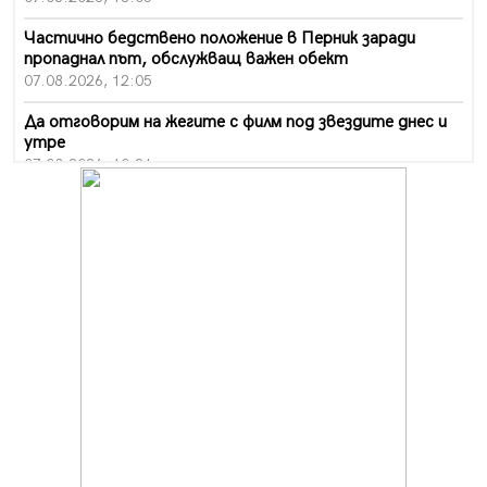
Частично бедствено положение в Перник заради
пропаднал път, обслужващ важен обект
07.08.2026, 12:05
Да отговорим на жегите с филм под звездите днес и
утре
07.08.2026, 10:21
Първите крачки в помощ на пенсионерите в Перник,
вече са факт
07.08.2026, 09:18
Пак ограничават камионите по магистралите в петък
и неделя. Ето обходните маршрути
07.08.2026, 07:55
Ето какво вдъхнови Здравка Евтимова за новата ѝ
книга
07.08.2026, 00:11
Продължава изграждането на нови паркоместа в
Перник