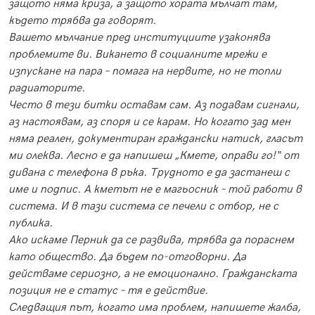
защото няма криза, а защото хората мълчат там,
където трябва да говорят.
Вашето мълчание пред институциите узаконява
проблемите ви. Викането в социалните мрежи е
изпускане на пара – помага на нервите, но не топли
радиаторите.
Често в тези битки оставам сам. Аз подавам сигнали,
аз настоявам, аз споря и се карам. Но когато зад мен
няма реален, документиран граждански натиск, гласът
ми олеква. Лесно е да напишеш „Кмете, оправи го!“ от
дивана с телефона в ръка. Трудното е да застанеш с
име и подпис. А кметът не е магьосник – той работи в
система. И в тази система се печели с отбор, не с
публика.
Ако искаме Перник да се развива, трябва да пораснем
като общество. Да бъдем по-отговорни. Да
действаме сериозно, а не емоционално. Гражданската
позиция не е статус – тя е действие.
Следващия път, когато има проблем, напишете жалба,