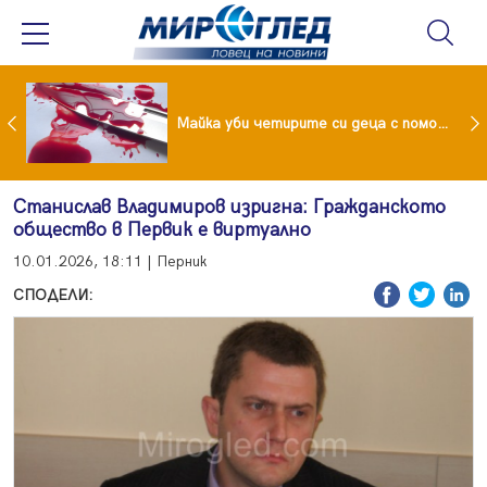
Проф.Кантарджиев: Пазете се от комарите и полово предаваните инфекции
Майка уби четирите си деца с помощта на баба им, след което се самоуби
Станислав Владимиров изригна: Гражданското
общество в Первик е виртуално
10.01.2026, 18:11 | Перник
СПОДЕЛИ: