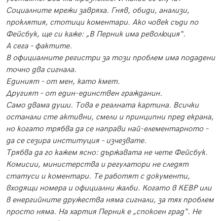
Социалните мрежи завряха. Гняв, обиди, анализи,
проклятия, стотици коментари. Ако човек съди по
Фейсбук, ще си каже: „В Перник има революция“.
А сега – фактите.
В официалните регистри за този проблем има подадени
точно два сигнала.
Единият – от мен, като кмет.
Другият – от един-единствен гражданин.
Само двама души. Това е реалната картина. Всички
останали сте активни, смели и принципни пред екрана,
но когато трябва да се направи най-елементарното –
да се сезира институция – изчезвате.
Трябва да го кажем ясно: държавата не чете Фейсбук.
Комисии, министерства и регулатори не следят
статуси и коментари. Те работят с документи,
входящи номера и официални жалби. Когато в КЕВР или
в енергийните дружества няма сигнали, за тях проблем
просто няма. На хартия Перник е „спокоен град“. Не