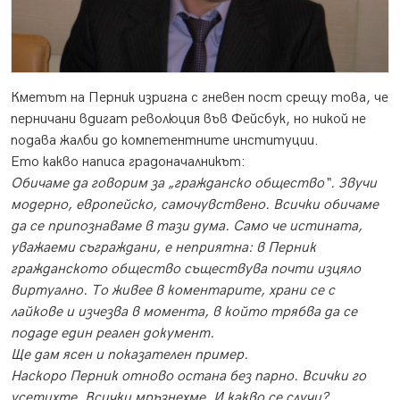
Кметът на Перник изригна с гневен пост срещу това, че
перничани вдигат революция във Фейсбук, но никой не
подава жалби до компетентните институции.
Ето какво написа градоначалникът:
Обичаме да говорим за „гражданско общество“. Звучи
модерно, европейско, самочувствено. Всички обичаме
да се припознаваме в тази дума. Само че истината,
уважаеми съграждани, е неприятна: в Перник
гражданското общество съществува почти изцяло
виртуално. То живее в коментарите, храни се с
лайкове и изчезва в момента, в който трябва да се
подаде един реален документ.
Ще дам ясен и показателен пример.
Наскоро Перник отново остана без парно. Всички го
усетихте. Всички мръзнехме. И какво се случи?