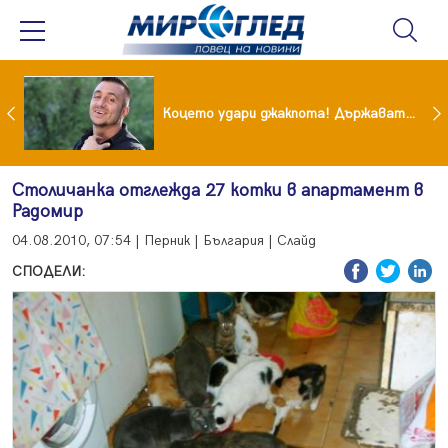
преди бурята! Защо Саня Армутлиева продължава да мълчи за раздялата с Дара?
Коцето удари джакпота! Държавата му плаща 95 000 евро
Столичанка отглежда 27 котки в апартамент в
Радомир
04.08.2010, 07:54 | Перник | България | Слайд
СПОДЕЛИ: