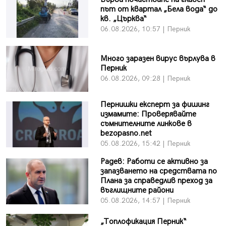
път от квартал „Бела вода“ до
кв. „Църква“
06.08.2026, 10:57 | Перник
Много заразен вирус върлува в
Перник
06.08.2026, 09:28 | Перник
Пернишки експерт за фишинг
измамите: Проверявайте
съмнителните линкове в
bezopasno.net
05.08.2026, 15:42 | Перник
Радев: Работи се активно за
запазването на средствата по
Плана за справедлив преход за
въглищните райони
05.08.2026, 14:57 | Перник
„Топлофикация Перник“