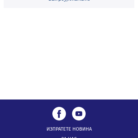
Перник Мартин Жлябинков обходиха здравни
заведения в Перник
05.08.2026, 09:06
Извънредният и пълномощен посланик на Иран на
посещение в музея в Перник
05.08.2026, 09:02
Млади мъже от Перник в инициатива „Перник
подкрепя своите пенсионери“
05.08.2026, 08:57
ИЗПРАТЕТЕ НОВИНА