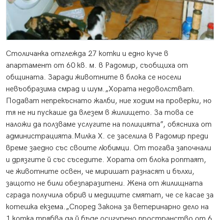
Столичанка отглежда 27 котки и едно куче в
апартамент от 60 кв. м. в Радомир, съобщиха от
общината. Заради животните в блока се носели
невъобразима смрад и шум.
„Хората недоволстват.
Подават непрекъснато жалби, ние ходим на проверки, но
тя не ни пускаше да влезем в жилището. За това се
наложи да ползваме услугите на полицията”, обясниха от
администрацията.Милка Х. се заселила в Радомир преди
време заедно със своите любимци. От тогава започнали
и дрязгите й със съседите. Хората от блока роптаят,
че животните освен, че миришат разнасят и бълхи,
защото не били обезпаразитени. Жена от жилищната
сграда получила обрив и медиците смятат, че се касае за
котешка екзема.„Според Закона за ветеринарно дело на
1 котка трябва да й бъде осигурено пространство от 6