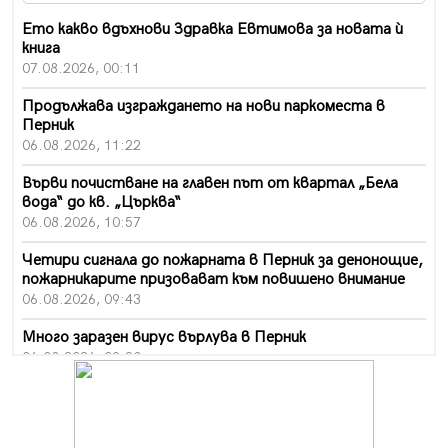
Ето какво вдъхнови Здравка Евтимова за новата ѝ
книга
07.08.2026, 00:11
Продължава изграждането на нови паркоместа в
Перник
06.08.2026, 11:22
Върви почистване на главен път от квартал „Бела
вода“ до кв. „Църква“
06.08.2026, 10:57
Четири сигнала до пожарната в Перник за денонощие,
пожарникарите призовават към повишено внимание
06.08.2026, 09:43
Много заразен вирус върлува в Перник
06.08.2026, 09:28
Проверки за спазване правилата за пожарна
безопасност по време на жътвената кампания в
Перник