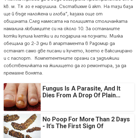
кв. м. Тя го е нарушила. Съставихме й акт. На тази база
ще й бъде наложена и глоба”, казаха още от
общината.След намесата на полицията столичанката
намалила любимците си на около 10. За останалите
котки купила клетки и ги подарила на познати. Милка
обещала до 2-3 дни в апартамента в Радомир да
останат само две писани и кучето, което е ваксинирано
и с паспорт. Компетентните органи са задължили
собственичката на жилището да го ремонтира, за да
премахне вонята.
Fungus Is A Parasite, And It
Dies From A Drop Of Plain...
No Poop For More Than 2 Days
- It's The First Sign Of