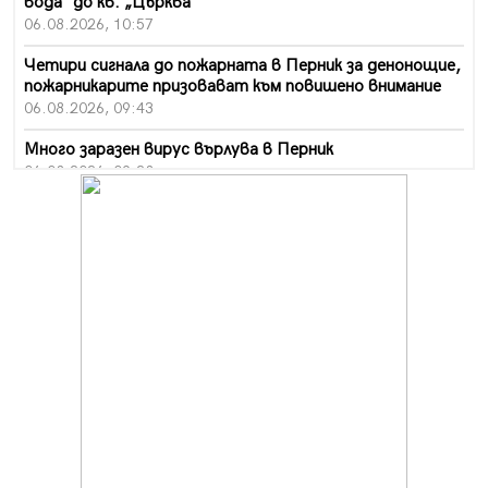
вода“ до кв. „Църква“
06.08.2026, 10:57
Четири сигнала до пожарната в Перник за денонощие,
пожарникарите призовават към повишено внимание
06.08.2026, 09:43
Много заразен вирус върлува в Перник
06.08.2026, 09:28
Проверки за спазване правилата за пожарна
безопасност по време на жътвената кампания в
Перник
06.08.2026, 07:51
Ето какви забавления ще има през август в Перник
06.08.2026, 00:48
Пернишки експерт за фишинг измамите:
Проверявайте съмнителните линкове в bezopasno.net
05.08.2026, 15:42
На 95 години почина Лиляна Десова
05.08.2026, 15:18