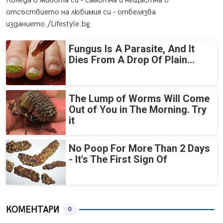
Коледа в живота си - самотна и нещастна в
отсъствието на любимия си - отбелязва
изданието./Lifestyle.bg
Fungus Is A Parasite, And It
Dies From A Drop Of Plain...
The Lump of Worms Will Come
Out of You in The Morning. Try
it
No Poop For More Than 2 Days
- It's The First Sign Of
КОМЕНТАРИ
0