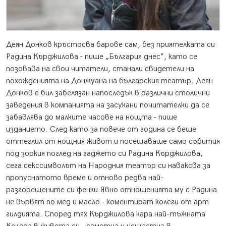
Деян Донков кръстосва барове сам, без приятелката си
Радина Кърджилова - пише „България днес", като се
позовава на свои читатели, станали свидетели на
похожденията на Донжуана на българския театър.
Деян
Донков е бил забелязан напоследък в различни столични
заведения в компанията на засукани почитателки да се
забавлява до малките часове на нощта - пише
изданието. След като за повече от година се беше
оттеглил от нощния живот и посещаваше само събития
под зоркия поглед на гаджето си Радина Кърджилова,
сега секссимволът на Народния театър си наваксва за
пропуснатото време и отново редва най-
разгорещените си фенки.Явно отношенията му с Радина
не вървят по мед и масло - коментират колеги от арт
гилдията. Според тях Кърджилова кара най-тъжната