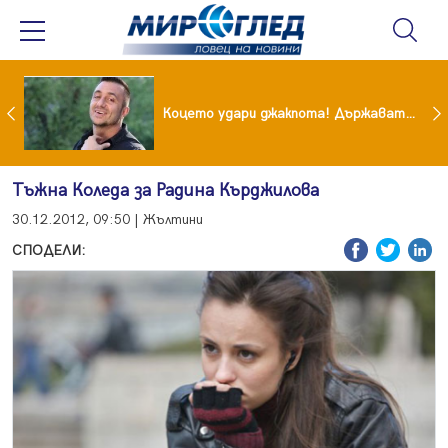
преди бурята! Защо Саня Армутлиева продължава да мълчи за раздялата с Дара?
Коцето удари джакпота! Държавата му плаща 95 000 евро
Тъжна Коледа за Радина Кърджилова
30.12.2012, 09:50 | Жълтини
СПОДЕЛИ: