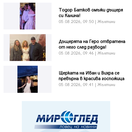
Тодор Батков омъжи дъщеря
си Калина!
05.08.2026, 09:50 | Жълтини
Дъщерята на Геро отвратена
от него след развода!
05.08.2026, 09:46 | Жълтини
Щерката на Иван и Вихра се
превърна в красива госпожица
05.08.2026, 09:41 | Жълтини