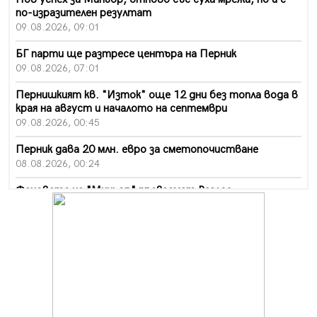
по-изразителен резултат
09.08.2026, 09:01
БГ парти ще разтресе центъра на Перник
09.08.2026, 07:01
Пернишкият кв. "Изток" още 12 дни без топла вода в
края на август и началото на септември
09.08.2026, 00:45
Перник дава 20 млн. евро за сметопочистване
08.08.2026, 00:24
Феновете на "Миньор" превземат Разлог
07.08.2026, 14:52
Ремонтът на ул. "Ален мак" в Перник е в заключителен
етап
07.08.2026, 14:10
Фолклорен ансамбъл „Кладница“ с голямата награда от
фестивал в Полша
07.08.2026, 13:05