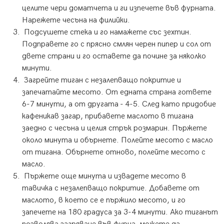
целите чери доматчета и ги изпечете във фурната.
Нарежете чесъна на филийки.
Подсушете стека и го намажете със зехтин.
Подправете го с прясно смлян черен пипер и сол от
двете страни и го оставете да почине за няколко
минути.
Загрейте тиган с незалепващо покритие и
запечатайте месото. От едната страна гответе
6-7 минути, а от другата - 4-5. След като придобие
кафеникав загар, прибавете маслото в тигана
заедно с чесъна и целия стрък розмарин. Пържете
около минута и обърнете. Полейте месото с масло
от тигана. Обърнете отново, полейте месото с
масло.
Пържете още минута и извадете месото в
тавичка с незалепващо покритие. Добавете от
маслото, в което се е пържило месото, и го
запечете на 180 градуса за 3-4 минути. Ако тиганът