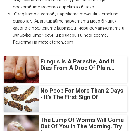
позволява загряване във фурна, можете да
досготвите месото директно в него.
След като е готов, нарежете телешкия стек по
диагонал. Аранжирайте парчетата месо в чиния
заедно с пържените картофи, чери доматчетата и
изпържените чесън и розмарин и поднесете.
Рецепта на matekitchen.com
Fungus Is A Parasite, And It
Dies From A Drop Of Plain...
No Poop For More Than 2 Days
- It's The First Sign Of
The Lump Of Worms Will Come
Out Of You In The Morning. Try