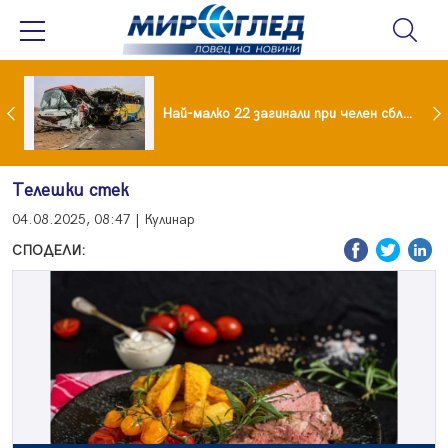
езидент: Искаме споразумение със САЩ , но без компромиси
Най-малко 22 загинали при челен сблъсък между два автобуса
Телешки стек
04.08.2025, 08:47 | Кулинар
СПОДЕЛИ: