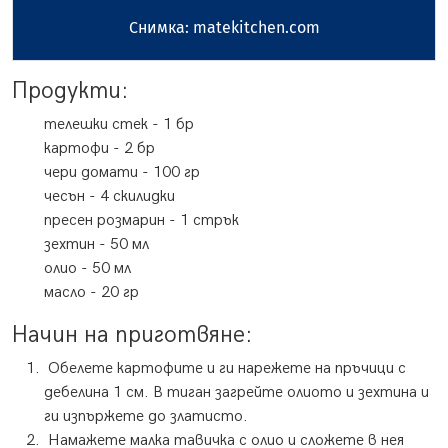
Снимка: matekitchen.com
Продукти:
телешки стек
-
1
бр
картофи
-
2
бр
чери домати
-
100
гр
чесън
-
4
скилидки
пресен розмарин
-
1
стрък
зехтин
-
50
мл
олио
-
50
мл
масло
-
20
гр
Начин на приготвяне:
Обелете картофите и ги нарежете на пръчици с
дебелина 1 см. В тиган загрейте олиото и зехтина и
ги изпържете до златисто.
Намажете малка тавичка с олио и сложете в нея