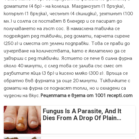
доматите (4 бр) - на колелца. Магданозът (1 връзка),
копърът (1 връзка), чесънът (4 скилидки), зехтинът (100
мл.) и солта се поставят в блендер и се пасират до
получаването на гъст сос. В намаслена тавичка се
подреждат ред тиквички, ред домати, парчета сирене
(250 г) и сместа от зелени подправки. Това се прави до
изчерпване на количествата, като е желателно да се
завърши с ред тиквички. Ястието се пече в силна фурна
около 40 минути, с след това се залива със смес от
разбитите яйца (3 бр) и кисело мляко (300 г). Връща се
обратно във фурната за още 20 минути. Тиквичките с
домати на фурна се поднасят топли, но и охладени са
чудесни на вкус.
Рецептата е взета от 1001 recepti.com
Fungus Is A Parasite, And It
Dies From A Drop Of Plain...