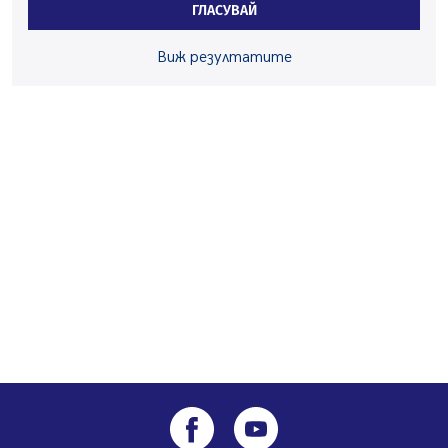
ГЛАСУВАЙ
05.08.2026, 09:30
Здравният министър Катя Ивкова и депутата от
Виж резултатите
Перник Мартин Жлябинков обходиха здравни
заведения в Перник
05.08.2026, 09:06
Извънредният и пълномощен посланик на Иран на
посещение в музея в Перник
05.08.2026, 09:02
Млади мъже от Перник в инициатива „Перник
подкрепя своите пенсионери“
05.08.2026, 08:57