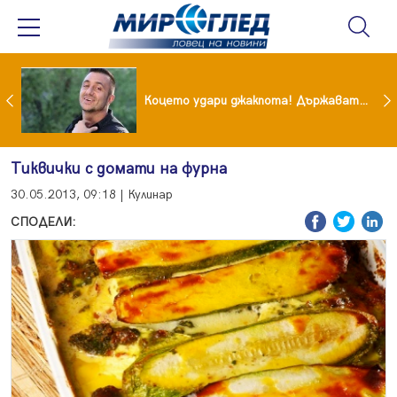
преди бурята! Защо Саня Армутлиева продължава да мълчи за раздялата с Дара?
Коцето удари джакпота! Държавата му плаща 95 000 евро
Тиквички с домати на фурна
30.05.2013, 09:18 | Кулинар
СПОДЕЛИ: