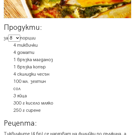
Продукти:
за
порции
4 тиквички
4 домати
1 връзка магданоз
1 връзка копър
4 скилидки чесън
100 мл. зехтин
сол
3 яйца
300 г кисело мляко
250 г сирене
Рецепта:
Тиквичките (4 бр) се нарязват на филийки по дължина, а