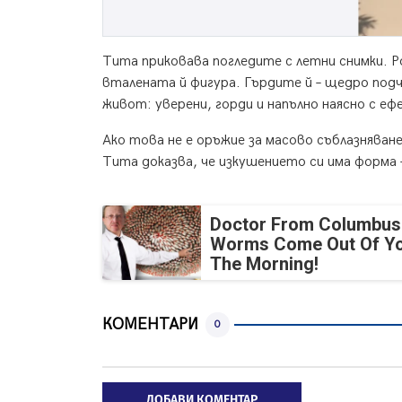
Тита приковава погледите с летни снимки. Р
вталената й фигура. Гърдите й – щедро под
живот: уверени, горди и напълно наясно с е
Ако това не е оръжие за масово съблазняване,
Тита доказва, че изкушението си има форма 
Doctor From Columbus
Worms Come Out Of Yo
The Morning!
КОМЕНТАРИ
0
ДОБАВИ КОМЕНТАР