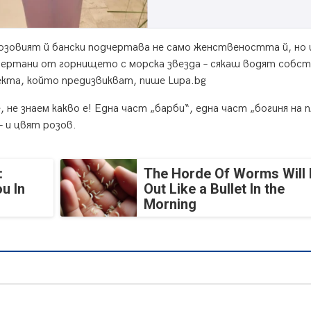
озовият й бански подчертава не само женствеността й, но 
чертани от горнището с морска звезда – сякаш водят собс
фекта, който предизвикват, пише Lupa.bg
 не знаем какво е! Една част „барби“, една част „богиня на п
– и цвят розов.
:
The Horde Of Worms Will 
u In
Out Like a Bullet In the
Morning