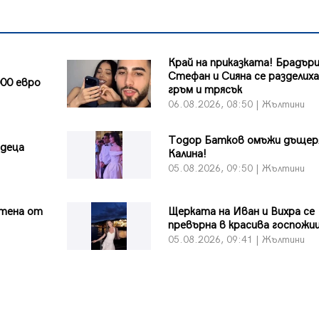
Край на приказката! Брадър
Стефан и Сияна се разделиха
00 евро
гръм и трясък
и
06.08.2026, 08:50 | Жълтини
Тодор Батков омъжи дъщер
 деца
Калина!
и
05.08.2026, 09:50 | Жълтини
тена от
Щерката на Иван и Вихра се
превърна в красива госпожи
и
05.08.2026, 09:41 | Жълтини