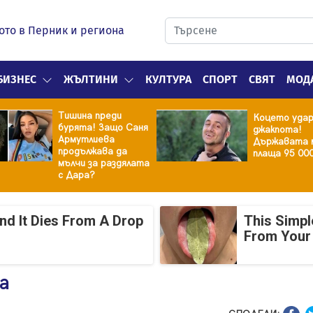
ото в Перник и региона
БИЗНЕС
ЖЪЛТИНИ
КУЛТУРА
СПОРТ
СВЯТ
МОД
Тишина преди
Коцето уда
бурята! Защо Саня
джакпота!
Армутлиева
Държавата 
продължава да
плаща 95 00
мълчи за раздялата
с Дара?
And It Dies From A Drop
This Simpl
From Your
а