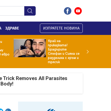
А
ЗДРАВЕ
ИЗПРАТЕТЕ НОВИНА
Край на
ри
приказката!
Брадърите
му
Стефан и Сияна се
0 евро
разделиха с гръм и
трясък
e Trick Removes All Parasites
 Body!