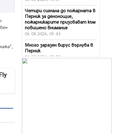
Четири сигнала до пожарната в
Перник за денонощие,
и
пожарникарите призовават към
твен
повишено внимание
06.08.2026, 09:43
Много заразен вирус върлува в
лажа“,
Перник
06.08.2026, 09:28
Проверки за спазване правилата
за пожарна безопасност по
Fly
време на жътвената кампания в
Перник
06.08.2026, 07:51
Ето какви забавления ще има
през август в Перник
06.08.2026, 00:48
Пернишки експерт за фишинг
измамите: Проверявайте