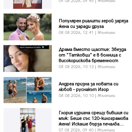
09.08.2026, 09:45 | Жълтини
Популярен риалити герой заряза
жена си заради друга
08.08.2026, 12:41 | Жълтини
Драма вместо щастие: Звезда
от "Татковци" е в болница с
високорискова бременност
08.08.2026, 10:13 | Жълтини
Андреа призна за новата си
любов – руснакът Игор
08.08.2026, 10:10 | Жълтини
Глория изригна срещу бившия си
мъж: Беше със 120-килограмова
жена! Искаше бърза печалба...
07.08.2026, 09:40 | Жълтини