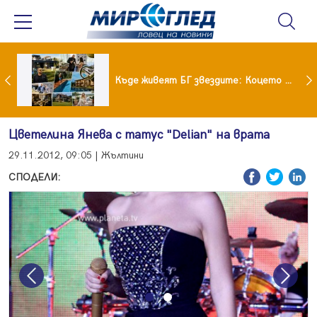
Ето го новият на Мартина от "Ергенът"
Къде живеят БГ звездите: Коцето с дворец, Лозанова с имение, Миро с дом за над 2 млн. евро
Цветелина Янева с татус "Delian" на врата
29.11.2012, 09:05 | Жълтини
СПОДЕЛИ:
Previous
Next