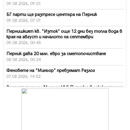
09.08.2026, 09:01
БГ парти ще разтресе центъра на Перник
09.08.2026, 07:01
Пернишкият кв. "Изток" още 12 дни без топла вода в
края на август и началото на септември
09.08.2026, 00:45
Перник дава 20 млн. евро за сметопочистване
08.08.2026, 00:24
Феновете на "Миньор" превземат Разлог
07.08.2026, 14:52
Ремонтът на ул. "Ален мак" в Перник е в заключителен
етап
07.08.2026, 14:10
Фолклорен ансамбъл „Кладница“ с голямата награда от
фестивал в Полша
07.08.2026, 13:05