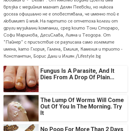
любимия й - "Delian". От няколко години Цвети има
връзка с медийния магнат Делян Пеевски, но никога
досега официално не е оповестявала, че именно той е
любимият й мъж.На партито се отчетоха колеги от
други музикални компании, сред които Тони Стораро,
Софи Маринова, ДесиСлава, Лияна и Теодора. От
"Пайнер" с присъствие се разписаха само големите
имена, като Глория, Галена, Емилия, Камелия и триото -
Константин, Борис Дали и Илиян./Lifestyle.bg
Fungus Is A Parasite, And It
Dies From A Drop Of Plain...
The Lump Of Worms Will Come
Out Of You In The Morning. Try
It
No Poop For More Than 2 Days