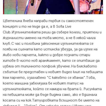
Цветелина Янева направи първия си самостоятелен
концерт и то не къде да е, а в Sofia Live
Club.
Изпълнителката реши да събере колеги, приятели и
журналисти именно на това място, а не в някой чалга
клуб.С час и половина закъснение изпълнителката се
появи на сцената като истинска звезда, за да изпее на
живо нови парчета, както и добре познати стари
хитове в чисто нов аранжимент, като се опитваше да
избяга от типичното попфолк звучене.На бляскавото
събитие бе представен и новият видео клип на певицата
към парчето, озаглавено "С какъвто се хванах".Това,
което малцина забелязаха бе новият татус на
изпълнителката, който се намира на врата й. Рисунката
на певицата може да бъде видяна само, ако е вдигнала
косата си на кок.Татуировката всъщност бе името на