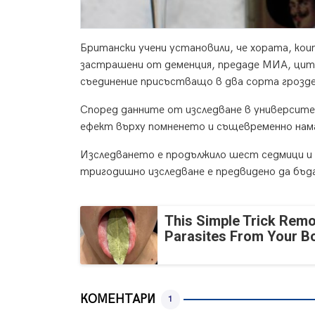
Британски учени установили, че хората, кои
застрашени от деменция, предаде МИА, цити
съединение присъстващо в два сорта грозде 
Според данните от изследване в университе
ефект върху помненето и същевременно нама
Изследването е продължило шест седмици и 
тригодишно изследване е предвидено да бъд
This Simple Trick Remo
Parasites From Your B
КОМЕНТАРИ
1