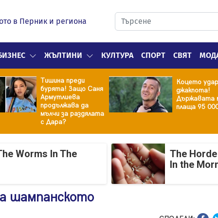
ото в Перник и региона
БИЗНЕС
ЖЪЛТИНИ
КУЛТУРА
СПОРТ
СВЯТ
МОД
Тишина преди
Коцето уда
бурята! Защо Саня
джакпота!
Армутлиева
Държавата 
продължава да
плаща 95 00
мълчи за раздялата
с Дара?
The Worms In The
The Horde 
In the Mor
ува шампанското