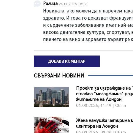
Ралица
24.11.2015 18:17
Новината, ако можем да я наречем така 
здравето. И това го доказват французи
и сърдечните заболявания имат най-ма
висока двигателна култура, спортуват, в
пиенето на вино и здравето вървят ръка
ДОБАВИ КОМЕНТАР
СВЪРЗАНИ НОВИНИ
Проект за изграждане на 
етажна "мегаджамия" раз
жителите на Лондон
06.08.2026, 11:49 | Свят
Жена намушка четирима 
центъра на Лондон
06.08.2026, 08:08 | Свят