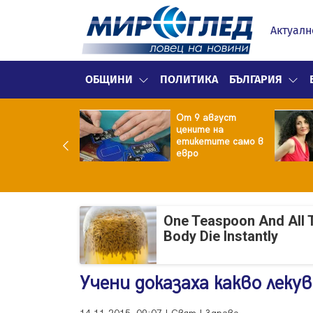
Актуалн
ОБЩИНИ
ПОЛИТИКА
БЪЛГАРИЯ
ект за
От 9 август
раждане на 13-
цените на
жна
етикетите само в
гаджамия"
евро
гневи жителите
Лондон
One Teaspoon And All 
Body Die Instantly
Учени доказаха какво лек