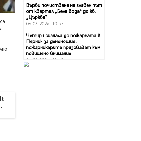
Върви почистване на главен път
от квартал „Бела вода“ до кв.
„Църква“
 са
06.08.2026, 10:57
о
Четири сигнала до пожарната в
Перник за денонощие,
пожарникарите призовават към
лно
повишено внимание
06.08.2026, 09:43
Много заразен вирус върлува в
Перник
06.08.2026, 09:28
Проверки за спазване правилата
It
за пожарна безопасност по
..
време на жътвената кампания в
Перник
06.08.2026, 07:51
Ето какви забавления ще има
през август в Перник