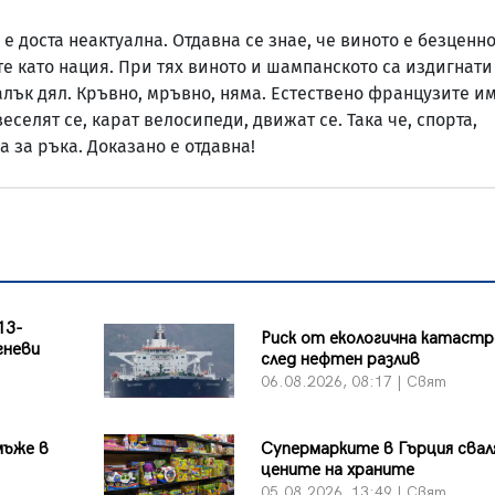
е доста неактуална. Отдавна се знае, че виното е безценно
те като нация. При тях виното и шампанското са издигнати 
лък дял. Кръвно, мръвно, няма. Естествено французите им
еселят се, карат велосипеди, движат се. Така че, спорта,
 за ръка. Доказано е отдавна!
13-
Риск от екологична катаст
гневи
след нефтен разлив
06.08.2026, 08:17 | Свят
мъже в
Супермарките в Гърция сва
цените на храните
05.08.2026, 13:49 | Свят