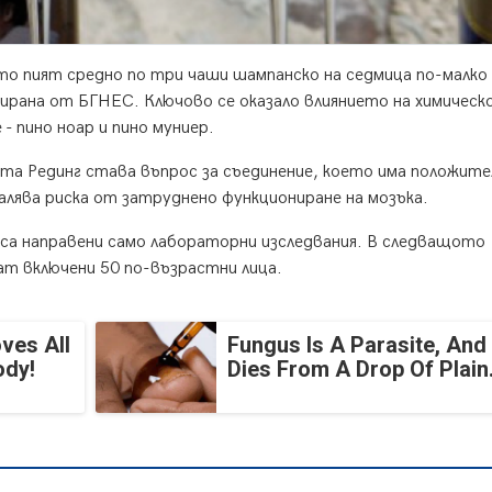
то пият средно по три чаши шампанско на седмица по-малко
рана от БГНЕС. Ключово се оказало влиянието на химическ
- пино ноар и пино муниер.
та Рединг става въпрос за съединение, което има положите
лява риска от затруднено функциониране на мозъка.
са направени само лабораторни изследвания. В следващото
ат включени 50 по-възрастни лица.
ves All
Fungus Is A Parasite, And 
ody!
Dies From A Drop Of Plain.