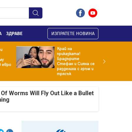
А
ЗДРАВЕ
ИЗПРАТЕТЕ НОВИНА
Край на
ри
приказката!
Брадърите
му
Стефан и Сияна се
0 евро
разделиха с гръм и
трясък
Of Worms Will Fly Out Like a Bullet
ning