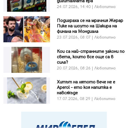
дигиталната ера
24.07.2026, 14:40 | Любопитно
Подиграха се на мрачния Жерар
Пике на шоуто на Шакира на
финала на Мондиала
23.07.2026, 08:07 | Любопитно
Кои са най-странните закони по
света, които все още са в
сила?
20.07.2026, 08:26 | Любопитно
Хитът на лятото вече не е
Aperol – ето коя напитка е
навсякъде
17.07.2026, 08:29 | Любопитно