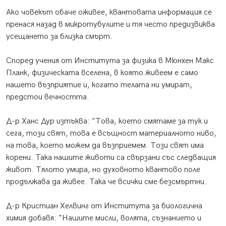
Ако човекът обаче оживее, квантовата информация се
пренася назад в микротубулите и тя често предизвиква
усещането за близка смърт.
Според учения от Института за физика в Мюнхен Макс
Планк, физическата вселена, в която живеем е само
нашето възприятие и, когато телата ни умират,
предстои вечността.
Д-р Ханс Дур изтъква: "Това, което смятаме за тук и
сега, този свят, това е всъщност материалното ниво,
на това, което можем да възприемем. Този свят има
корени. Така нашите животи са свързани със следващия
живот. Тялото умира, но духовното квантово поле
продължава да живее. Така че всички сме безсмъртни.
Д-р Кристиан Хелвинг от Института за биологична
химия добавя: "Нашите мисли, волята, съзнанието и