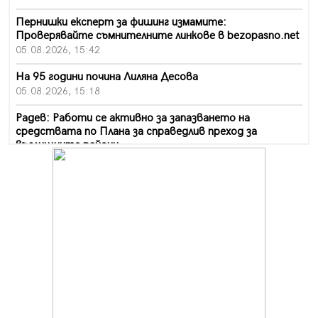
Пернишки експерт за фишинг измамите:
Проверявайте съмнителните линкове в bezopasno.net
05.08.2026, 15:42
На 95 години почина Лиляна Десова
05.08.2026, 15:18
Радев: Работи се активно за запазването на
средствата по Плана за справедлив преход за
въглищните райони
05.08.2026, 14:57
Звезди от световна сцена в Перник ще пеят на
Пернишката крепост
05.08.2026, 14:01
„Топлофикация Перник“ напредва с дигитализацията
на отчетния процес
05.08.2026, 11:48
Радев: Работи се усилено за спасяване на средствата
по Плана за справедлив преход за Стара Загора,