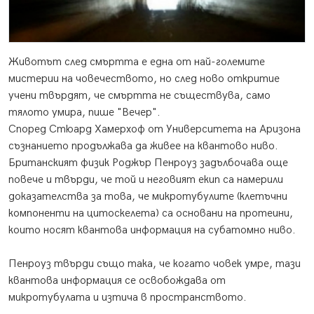
Животът след смъртта е една от най-големите
мистерии на човечеството, но след ново откритие
учени твърдят, че смъртта не съществува, само
тялото умира, пише "Вечер".
Според Стюард Хамерхоф от Университета на Аризона
съзнанието продължава да живее на квантово ниво.
Британският физик Роджър Пенроуз задълбочава още
повече и твърди, че той и неговият екип са намерили
доказателства за това, че микротубулите (клетъчни
компоненти на цитоскелета) са основани на протеини,
които носят квантова информация на субатомно ниво.
Пенроуз твърди също така, че когато човек умре, тази
квантова информация се освобождава от
микротубулата и изтича в пространството.