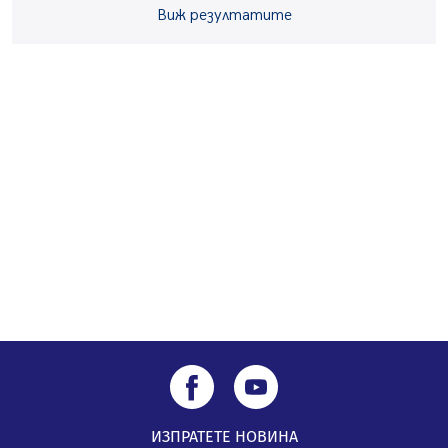
Вече няма чакащи с години за присъединяване към
Виж резултатите
мрежата на „ВиК“ в Перник
05.08.2026, 11:22
След сигнали: Санкции за шумни младежи и
предупреждения заради тормоз над жена в Перник
05.08.2026, 10:03
Непълнолетни с електрически тротинетки
санкционирани при нощна проверка в Перник
05.08.2026, 10:00
ИЗПРАТЕТЕ НОВИНА