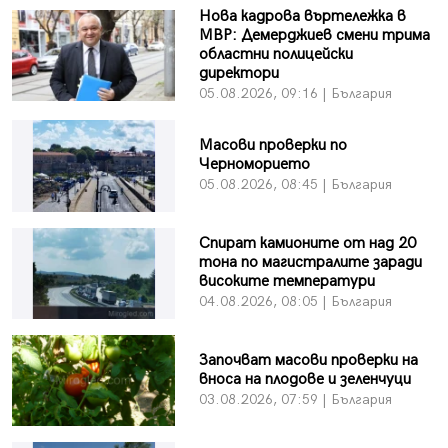
Нова кадрова въртележка в
МВР: Демерджиев смени трима
областни полицейски
директори
05.08.2026, 09:16 | България
Масови проверки по
Черноморието
05.08.2026, 08:45 | България
Спират камионите от над 20
тона по магистралите заради
високите температури
04.08.2026, 08:05 | България
Започват масови проверки на
вноса на плодове и зеленчуци
03.08.2026, 07:59 | България