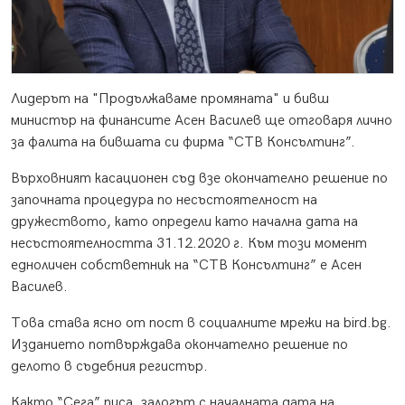
Лидерът на "Продължаваме промяната" и бивш
министър на финансите Асен Василев ще отговаря лично
за фалита на бившата си фирма “СТВ Консълтинг”.
Върховният касационен съд взе окончателно решение по
започната процедура по несъстоятелност на
дружеството, като определи като начална дата на
несъстоятелността 31.12.2020 г. Към този момент
едноличен собстветник на “СТВ Консълтинг” е Асен
Василев.
Това става ясно от пост в социалните мрежи на bird.bg.
Изданието потвърждава окончателно решение по
делото в съдебния регистър.
Както “Сега” писа, залогът с началната дата на