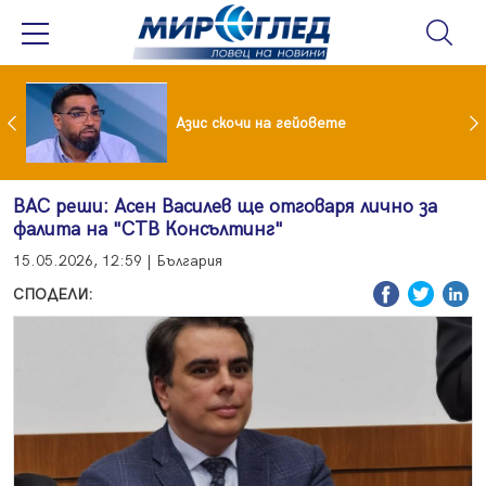
 До 90 часа месечно във фейсбук и инстаграм за непълнолетни
Азис скочи на гейовете
ВАС реши: Асен Василев ще отговаря лично за
фалита на "СТВ Консълтинг"
15.05.2026, 12:59 | България
СПОДЕЛИ: