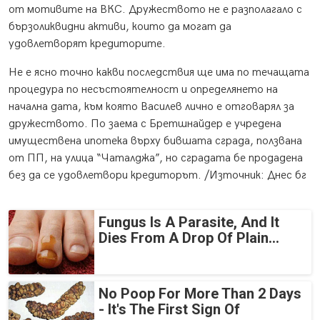
от мотивите на ВКС. Дружеството не е разполагало с
бързоликвидни активи, които да могат да
удовлетворят кредиторите.
Не е ясно точно какви последствия ще има по течащата
процедура по несъстоятелност и определянето на
начална дата, към която Василев лично е отговарял за
дружеството. По заема с Бретшнайдер е учредена
имуществена ипотека върху бившата сграда, ползвана
от ПП, на улица “Чаталджа”, но сградата бе продадена
без да се удовлетвори кредиторът. /Източник: Днес бг
Fungus Is A Parasite, And It
Dies From A Drop Of Plain...
No Poop For More Than 2 Days
- It's The First Sign Of