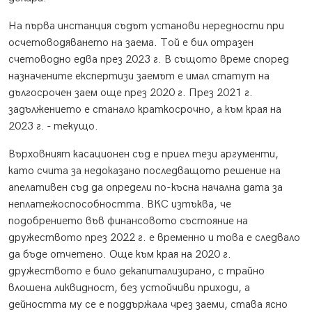
На първа инстанция съдът установи нередности при
осчетоводяването на заема. Той е бил отразен
счетоводно едва през 2023 г. В същото време според
назначените експертизи заемът е имал статут на
дългосрочен заем още през 2020 г. През 2021 г.
задължението е станало краткосрочно, а към края на
2023 г. - текущо.
Върховният касационен съд е приел тези аргументи,
като счита за недоказано последващото решение на
апелативен съд да определи по-късна начална дата за
неплатежоспособността. ВКС изтъква, че
подобрението във финансовото състояние на
дружеството през 2022 г. е временно и това е следвало
да бъде отчетено. Още към края на 2020 г.
дружеството е било декапитализирано, с трайно
влошена ликвидност, без устойчиви приходи, а
дейността му се е поддържала чрез заеми, става ясно