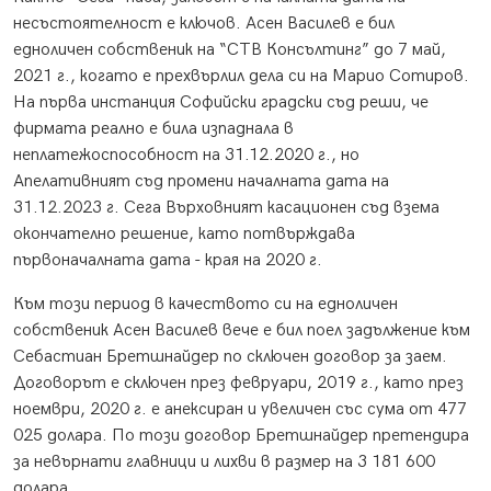
несъстоятелност е ключов. Асен Василев е бил
едноличен собственик на “СТВ Консълтинг” до 7 май,
2021 г., когато е прехвърлил дела си на Марио Сотиров.
На първа инстанция Софийски градски съд реши, че
фирмата реално е била изпаднала в
неплатежоспособност на 31.12.2020 г., но
Апелативният съд промени началната дата на
31.12.2023 г. Сега Върховният касационен съд взема
окончателно решение, като потвърждава
първоначалната дата - края на 2020 г.
Към този период в качеството си на едноличен
собственик Асен Василев вече е бил поел задължение към
Себастиан Бретшнайдер по сключен договор за заем.
Договорът е сключен през февруари, 2019 г., като през
ноември, 2020 г. е анексиран и увеличен със сума от 477
025 долара. По този договор Бретшнайдер претендира
за невърнати главници и лихви в размер на 3 181 600
долара.