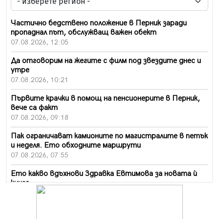
Частично бедствено положение в Перник заради
пропаднал път, обслужващ важен обект
07.08.2026, 12:05
Да отговорим на жегите с филм под звездите днес и
утре
07.08.2026, 10:21
Първите крачки в помощ на пенсионерите в Перник,
вече са факт
07.08.2026, 09:18
Пак ограничават камионите по магистралите в петък
и неделя. Ето обходните маршрути
07.08.2026, 07:55
Ето какво вдъхнови Здравка Евтимова за новата ѝ
книга
07.08.2026, 00:11
Продължава изграждането на нови паркоместа в