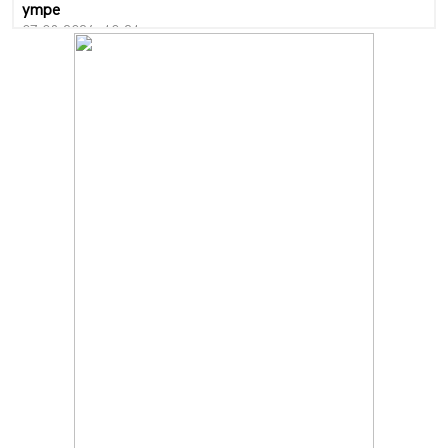
утре
07.08.2026, 10:21
Първите крачки в помощ на пенсионерите в Перник,
вече са факт
07.08.2026, 09:18
Пак ограничават камионите по магистралите в петък
и неделя. Ето обходните маршрути
07.08.2026, 07:55
Ето какво вдъхнови Здравка Евтимова за новата ѝ
книга
07.08.2026, 00:11
Продължава изграждането на нови паркоместа в
Перник
06.08.2026, 11:22
Върви почистване на главен път от квартал „Бела
вода“ до кв. „Църква“
06.08.2026, 10:57