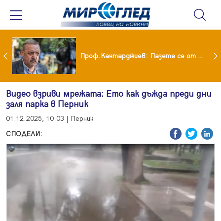
шия си мъж: Беше със 120-килограмова жена! Искаше бърза печалба...
Проф.Кантарджиев: Пазете се от комарите и полово предаваните инфекции
Видео взриви мрежата: Ето как дъжда преди дни
заля парка в Перник
01.12.2025, 10:03 | Перник
СПОДЕЛИ: