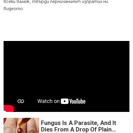
всеки валеж, твърди перничанинът изпратил ни
видеото.
Fungus Is A Parasite, And It
Dies From A Drop Of Plain...