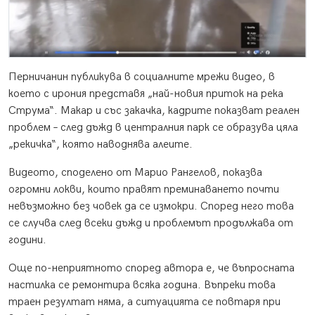
Перничанин публикува в социалните мрежи видео, в
което с ирония представя „най-новия приток на река
Струма“. Макар и със закачка, кадрите показват реален
проблем – след дъжд в централния парк се образува цяла
„рекичка“, която наводнява алеите.
Видеото, споделено от Марио Рангелов, показва
огромни локви, които правят преминаването почти
невъзможно без човек да се измокри. Според него това
се случва след всеки дъжд и проблемът продължава от
години.
Още по-неприятното според автора е, че въпросната
настилка се ремонтира всяка година. Въпреки това
траен резултат няма, а ситуацията се повтаря при