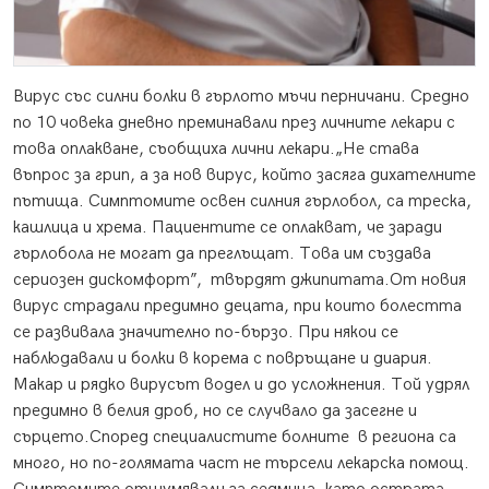
Вирус със силни болки в гърлото мъчи перничани.
Средно
по 10 човека дневно преминавали през личните лекари с
това оплакване, съобщиха лични лекари.„Не става
въпрос за грип, а за нов вирус, който засяга дихателните
пътища. Симптомите освен силния гърлобол, са треска,
кашлица и хрема. Пациентите се оплакват, че заради
гърлобола не могат да преглъщат. Това им създава
сериозен дискомфорт”, твърдят джипитата.От новия
вирус страдали предимно децата, при които болестта
се развивала значително по-бързо. При някои се
наблюдавали и болки в корема с повръщане и диария.
Макар и рядко вирусът водел и до усложнения. Той удрял
предимно в белия дроб, но се случвало да засегне и
сърцето.Според специалистите болните в региона са
много, но по-голямата част не търсели лекарска помощ.