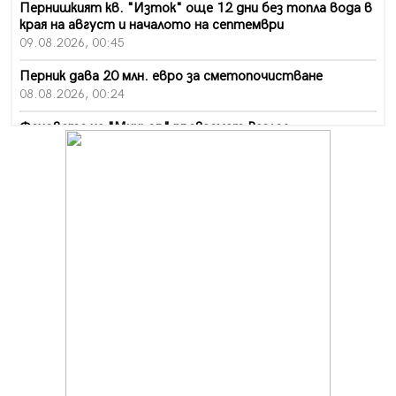
Пернишкият кв. "Изток" още 12 дни без топла вода в
края на август и началото на септември
09.08.2026, 00:45
Перник дава 20 млн. евро за сметопочистване
08.08.2026, 00:24
Феновете на "Миньор" превземат Разлог
07.08.2026, 14:52
Ремонтът на ул. "Ален мак" в Перник е в заключителен
етап
07.08.2026, 14:10
Фолклорен ансамбъл „Кладница“ с голямата награда от
фестивал в Полша
07.08.2026, 13:05
Частично бедствено положение в Перник заради
пропаднал път, обслужващ важен обект
07.08.2026, 12:05
Да отговорим на жегите с филм под звездите днес и