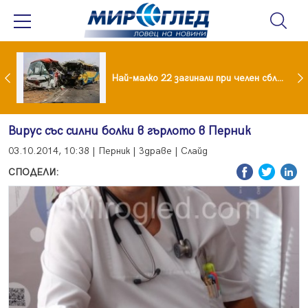
езидент: Искаме споразумение със САЩ , но без компромиси
Най-малко 22 загинали при челен сблъсък между два автобуса
Вирус със силни болки в гърлото в Перник
03.10.2014, 10:38 | Перник | Здраве | Слайд
СПОДЕЛИ: