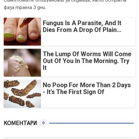
Симптомите отшумявали за седмица, като острата
фаза траела 3 дни.
Fungus Is A Parasite, And It
Dies From A Drop Of Plain...
The Lump Of Worms Will Come
Out Of You In The Morning. Try
It
No Poop For More Than 2 Days
- It's The First Sign Of
КОМЕНТАРИ
0