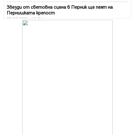
Звезди от световна сцена в Перник ще пеят на
Пернишката крепост
05.08.2026, 14:01
„Топлофикация Перник“ напредва с дигитализацията
на отчетния процес
05.08.2026, 11:48
Радев: Работи се усилено за спасяване на средствата
по Плана за справедлив преход за Стара Загора,
Кюстендил и Перник
05.08.2026, 11:34
Вече няма чакащи с години за присъединяване към
мрежата на „ВиК“ в Перник
05.08.2026, 11:22
След сигнали: Санкции за шумни младежи и
предупреждения заради тормоз над жена в Перник
05.08.2026, 10:03
Непълнолетни с електрически тротинетки
санкционирани при нощна проверка в Перник