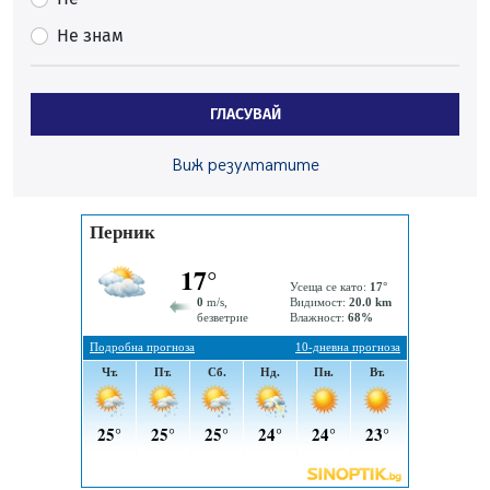
Обвинител от Перник оглави Независимо сдружение
на българските прокурори
Не знам
04.08.2026, 15:31
Новите влакове снабдени с климатик и Wi-Fi връзка
ГЛАСУВАЙ
тръгват от понеделник
04.08.2026, 14:24
Виж резултатите
56-годишен е загиналият водач на камион, паднал от
мост на "Струма"
04.08.2026, 12:08
Най-чаканият ремонт в Перник започва този петък
04.08.2026, 09:11
Все по-горещо с всеки ден: Жълт код в почти цялата
страна, Перник свети в зелено
04.08.2026, 07:39