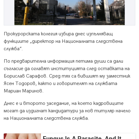
Прокурорската колегия избира днес изпълняващ
функциите „директор на Националната следствена
служба”.
По предварителна информация петима души са дали
съгласие да оглавят институцията след оставката на
Борислав Сарафов. Сред тях са бившият му заместник
Ясен Тодоров, както и говорителят на службата
Мариан Маринов.
Днес е и второто заседание, на което кадровиците
могат да издигнат кандидатури за нов титуляр начело
на Националната следствена служба.
Fungus Is A Parasite, And It