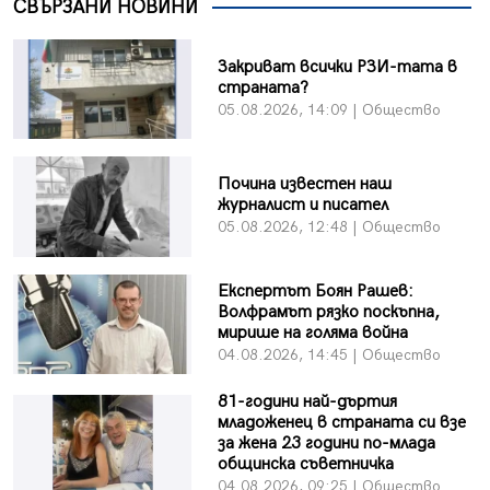
СВЪРЗАНИ НОВИНИ
Закриват всички РЗИ-тата в
страната?
05.08.2026, 14:09 | Общество
Почина известен наш
журналист и писател
05.08.2026, 12:48 | Общество
Експертът Боян Рашев:
Волфрамът рязко поскъпна,
мирише на голяма война
04.08.2026, 14:45 | Общество
81-години най-дъртия
младоженец в страната си взе
за жена 23 години по-млада
общинска съветничка
04.08.2026, 09:25 | Общество