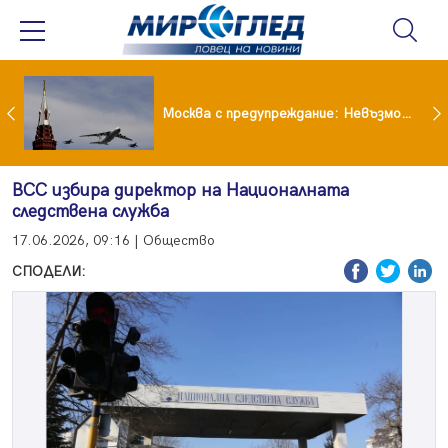
Вече не рушим само Земята: 4-тонен фрагмент на SpaceX удари луната
Москва с предупреждание: Невъзможно е да бъде победена ядрена сила като Русия
ВСС избира директор на Националната
следствена служба
17.06.2026, 09:16 | Общество
СПОДЕЛИ: