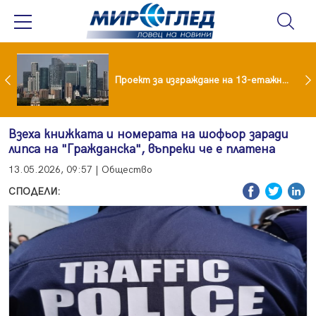
Забраниха на летовници асансьора в хотел на Златните
Проект за изграждане на 13-етажна "мегаджамия" разгневи жителите на Лондон
Взеха книжката и номерата на шофьор заради
липса на "Гражданска", въпреки че е платена
13.05.2026, 09:57 | Общество
СПОДЕЛИ: