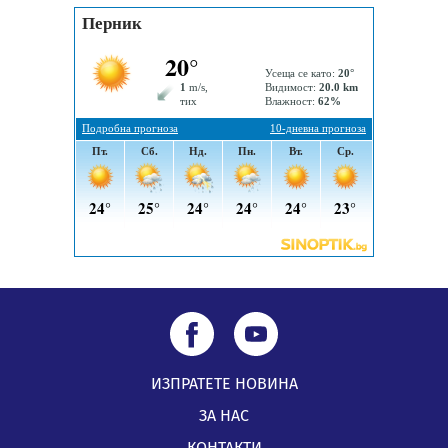
Здравният министър Катя Ивкова и депутата от
Перник Мартин Жлябинков обходиха здравни
заведения в Перник
05.08.2026, 09:06
Извънредният и пълномощен посланик на Иран на
посещение в музея в Перник
05.08.2026, 09:02
ИЗПРАТЕТЕ НОВИНА
ЗА НАС
КОНТАКТИ