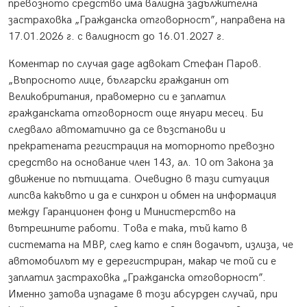
превозното средство има валидна задължителна
застраховка „Гражданска отговорност”, направена на
17.01.2026 г. с валидност до 16.01.2027 г.
Коментар по случая даде адвокат Стефан Паров.
„Въпросното лице, български гражданин от
Великобритания, правомерно си е заплатил
гражданската отговорност още януари месец. Би
следвало автоматично да се възстанови и
прекратената регистрация на моторното превозно
средство на основание член 143, ал. 10 от Закона за
движение по пътищата. Очевидно в тази ситуация
липсва какъвто и да е синхрон и обмен на информация
между Гаранционен фонд и Министерство на
вътрешните работи. Това е така, тъй като в
системата на МВР, след като е спян водачът, излиза, че
автомобилът му е дерегистриран, макар че той си е
заплатил застраховка „Гражданска отговорност”.
Именно затова изпадаме в този абсурден случай, при