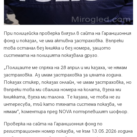
При полицейска проверка влязъл в сайта на Гаранционния
фонд и показал, че има активна застраховка. Въпреки
това останал без книжка и без номера, защото
системата на полицията показвала друго.
„Полицаите ме спряха на 28 април и ми казаха, че нямам
застраховка. Аз имам застраховка за цялата година.
Показах стикер, показах онлайн, че имам застраховка, но
въпреки това ми свалиха номера на колата, взеха ми
книжката, взеха ми талона. Те казаха, че това не ги
интересува, тъй като тяхната система показва, че
нямам”, коментира пред NOVA потърпевшият шофьор.
Проверка на сайта на Гаранционния фонд по
регистрационен номер показва, че към 13.05.2026 година