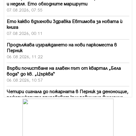
и неделя. Ето обходните маршрути
07.08.2026, 07:55
Ето какво вдъхнови Здравка Евтимова за новата ѝ
книга
07.08.2026, 00:11
Продължава изграждането на нови паркоместа в
Перник
06.08.2026, 11:22
Върви почистване на главен път от квартал „Бела
вода“ до кв. „Църква“
06.08.2026, 10:57
Четири сигнала до пожарната в Перник за денонощие,
пожарникарите призовават към повишено внимание
06.08.2026, 09:43
Много заразен вирус върлува в Перник
06.08.2026, 09:28
Проверки за спазване правилата за пожарна