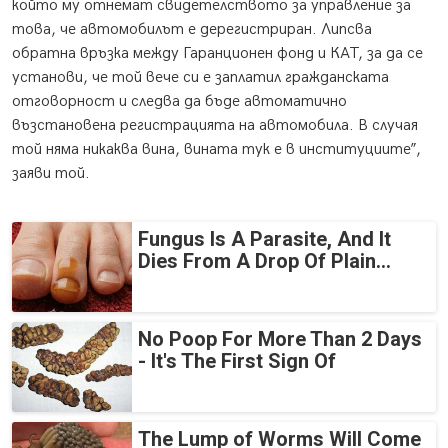
който му отнемат свидетелството за управление за
това, че автомобилът е дерегистриран. Липсва
обратна връзка между Гаранционен фонд и КАТ, за да се
установи, че той вече си е заплатил гражданската
отговорност и следва да бъде автоматично
възстановена регистрацията на автомобила. В случая
той няма никаква вина, вината тук е в институциите”,
заяви той.
Fungus Is A Parasite, And It
Dies From A Drop Of Plain...
No Poop For More Than 2 Days
- It's The First Sign Of
The Lump of Worms Will Come