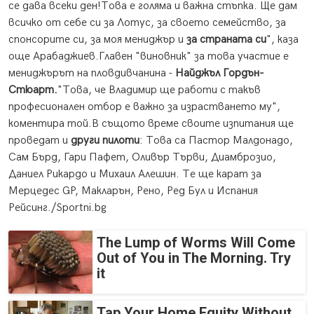
се дава всеки ден!Това е голяма и важна стъпка. Ще дам
всичко от себе си за Лотус, за своето семейство, за
спонсорите си, за моя мениджър и
за страната си
", каза
още Арабаджиев.Главен "виновник" за това участие е
мениджърът на пловдивчанина -
Найджъл Гордън-
Стюарт
.
"Това, че Владимир ще работи с такъв
професионален отбор е важно за израстването му",
коментира той.В същото време своите изпитания ще
проведат и
други пилоти
: Това са Пастор Малдонадо,
Сам Бърд, Гари Пафет, Оливър Търви, Диамброзио,
Даниел Рикардо и Михаил Алешин. Те ще карат за
Мерцедес GP, Макларън, Рено, Ред Бул и Испания
Рейсинг./Sportni.bg
The Lump of Worms Will Come
Out of You in The Morning. Try
it
Tap Your Home Equity Without