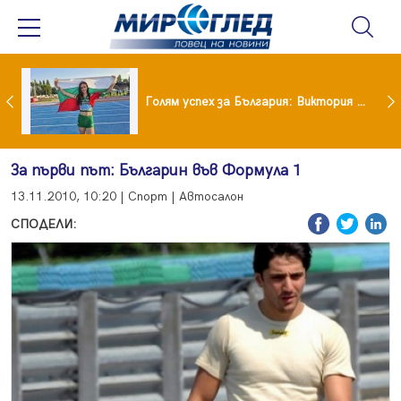
Когато всичко те дразни: тези трикове променят настроението за минути
Голям успех за България: Виктория Ангелова грабна световна титла в тройния скок
За първи път: Българин във Формула 1
13.11.2010, 10:20 | Спорт | Автосалон
СПОДЕЛИ: