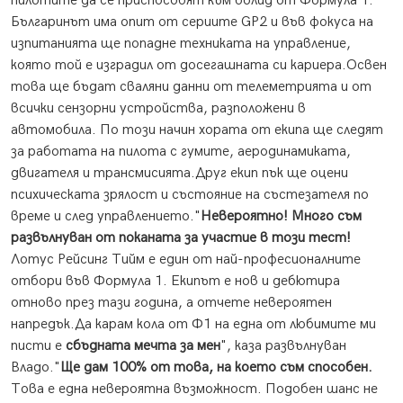
пилотите да се приспособят към болид от Формула 1.
Българинът има опит от сериите GP2 и във фокуса на
изпитанията ще попадне техниката на управление,
която той е изградил от досегашната си кариера.Освен
това ще бъдат сваляни данни от телеметрията и от
всички сензорни устройства, разположени в
автомобила. По този начин хората от екипа ще следят
за работата на пилота с гумите, аеродинамиката,
двигателя и трансмисията.Друг екип пък ще оцени
психическата зрялост и състояние на състезателя по
време и след управлението."
Невероятно! Много съм
развълнуван от поканата за участие в този тест!
Лотус Рейсинг Тийм е един от най-професионалните
отбори във Формула 1. Екипът е нов и дебютира
отново през тази година, а отчете невероятен
напредък.Да карам кола от Ф1 на една от любимите ми
писти е
сбъдната мечта за мен
", каза развълнуван
Владо."
Ще дам 100% от това, на което съм способен
.
Това е една невероятна възможност. Подобен шанс не