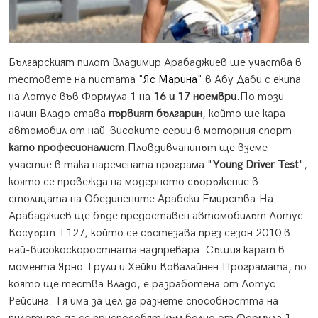
Българският пилот Владимир Арабаджиев ще участва в
тестовете на пистата "
Яс Марина
" в Абу Даби с екипа
на
Лотус
във
Формула 1
на
16 и 17 ноември
.
По този
начин Владо става
първият българин
, който ще кара
автомобил от най-високите серии в моторния спорт
като професионалист
.Пловдивчанинът ще вземе
участие в така наречената програма "
Young Driver Test
",
която се провежда на модерното съоръжение в
столицата на Обединените Арабски Емирства.На
Арабаджиев ще бъде предоставен автомобилът Лотус
Косуърт
Т127, който се състезава през сезон 2010 в
най-високоскоростната надпревара. Същия карат в
момента Ярно Трули и Хейки Ковалайнен.Програмата, по
която ще тества Владо, е разработена от Лотус
Рейсинг. Тя има за цел да разчете способността на