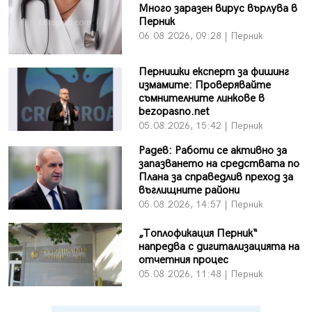
Много заразен вирус върлува в
Перник
06.08.2026, 09:28 | Перник
Пернишки експерт за фишинг
измамите: Проверявайте
съмнителните линкове в
bezopasno.net
05.08.2026, 15:42 | Перник
Радев: Работи се активно за
запазването на средствата по
Плана за справедлив преход за
въглищните райони
05.08.2026, 14:57 | Перник
„Топлофикация Перник“
напредва с дигитализацията на
отчетния процес
05.08.2026, 11:48 | Перник