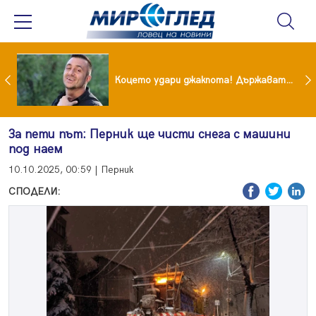
преди бурята! Защо Саня Армутлиева продължава да мълчи за раздялата с Дара?
Коцето удари джакпота! Държавата му плаща 95 000 евро
За пети път: Перник ще чисти снега с машини
под наем
10.10.2025, 00:59 | Перник
СПОДЕЛИ: