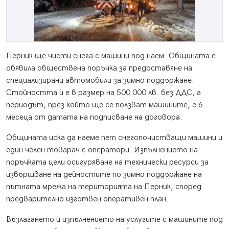
Перник ще чисти снега с машини под наем. Общината е
обявила обществена поръчка за предоставяне на
специализирани автомобили за зимно поддържане.
Стойността ѝ е в размер на 500 000 лв. без ДДС, а
периодът, през който ще се ползват машините, е 6
месеца от датата на подписване на договора.
Общината иска да наеме пет снегопочистващи машини и
един челен товарач с оператори. Изпълнението на
поръчката цели осигуряване на технически ресурси за
извършване на дейностите по зимно поддържане на
пътната мрежа на територията на Перник, според
предварително изготвен оперативен план.
Възлагането и изпълнението на услугите с машините под