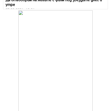
Да отговорим на жегите с филм под звездите днес и
утре
07.08.2026, 10:21
Първите крачки в помощ на пенсионерите в Перник,
вече са факт
07.08.2026, 09:18
Пак ограничават камионите по магистралите в петък
и неделя. Ето обходните маршрути
07.08.2026, 07:55
Ето какво вдъхнови Здравка Евтимова за новата ѝ
книга
07.08.2026, 00:11
Продължава изграждането на нови паркоместа в
Перник
06.08.2026, 11:22
Върви почистване на главен път от квартал „Бела
вода“ до кв. „Църква“
06.08.2026, 10:57