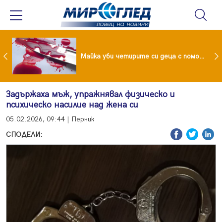
Проф.Кантарджиев: Пазете се от комарите и полово предаваните инфекции
Майка уби четирите си деца с помощта на баба им, след което се самоуби
Задържаха мъж, упражнявал физическо и
психическо насилие над жена си
05.02.2026, 09:44 | Перник
СПОДЕЛИ: