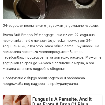
34-годишен перничанин е задържан за домашно насилие.
Вчера във Второ РУ е подаден сигнал от 29-годишна
перничанка, че ѝ е налаган физически тормоз от 34-
годишен мъж, с когото имат общо дете. Служители на
полицията посетили местопроизшествието и
задействали процедурата за домашно насилие. Мъжът е
задържан за срок до 24 часа с полицейска мярка, а от
жената са снети подробни сведения.
Образувано е бързо производство и работата
продължава под надзора на прокуратурата.
Fungus Is A Parasite, And It
Dies From A Drop Of Plain...