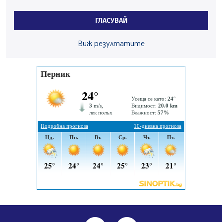
Ето какви забавления ще има през август в Перник
ГЛАСУВАЙ
06.08.2026, 00:48
Пернишки експерт за фишинг измамите:
Виж резултатите
Проверявайте съмнителните линкове в bezopasno.net
05.08.2026, 15:42
На 95 години почина Лиляна Десова
05.08.2026, 15:18