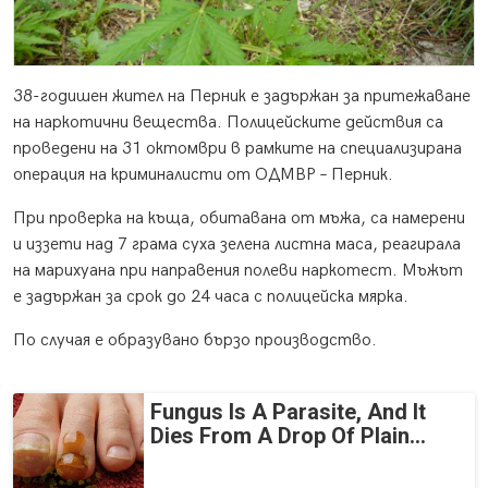
38-годишен жител на Перник е задържан за притежаване
на наркотични вещества. Полицейските действия са
проведени на 31 октомври в рамките на специализирана
операция на криминалисти от ОДМВР – Перник.
При проверка на къща, обитавана от мъжа, са намерени
и иззети над 7 грама суха зелена листна маса, реагирала
на марихуана при направения полеви наркотест. Мъжът
е задържан за срок до 24 часа с полицейска мярка.
По случая е образувано бързо производство.
Fungus Is A Parasite, And It
Dies From A Drop Of Plain...