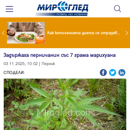
Къде живеят БГ звездите: Коцето с дворец, Лозанова с имение, Миро с дом за над 2 млн. евро
Как кетогенната диета се отразява на някои психични разстройства
Задържаха перничанин със 7 грама марихуана
03.11.2025, 10:02 | Перник
СПОДЕЛИ: