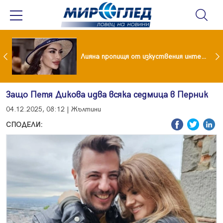
Популярен риалити герой заряза жена си заради друга
Лияна пропищя от изкуствения интелект
Защо Петя Дикова идва всяка седмица в Перник
04.12.2025, 08:12 | Жълтини
СПОДЕЛИ: