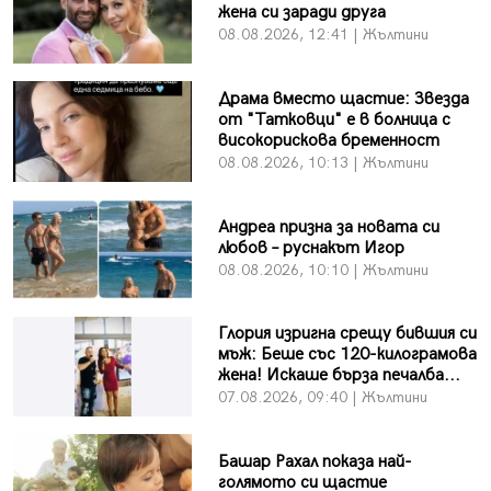
жена си заради друга
08.08.2026, 12:41 | Жълтини
Драма вместо щастие: Звезда
от "Татковци" е в болница с
високорискова бременност
08.08.2026, 10:13 | Жълтини
Андреа призна за новата си
любов – руснакът Игор
08.08.2026, 10:10 | Жълтини
Глория изригна срещу бившия си
мъж: Беше със 120-килограмова
жена! Искаше бърза печалба...
07.08.2026, 09:40 | Жълтини
Башар Рахал показа най-
голямото си щастие