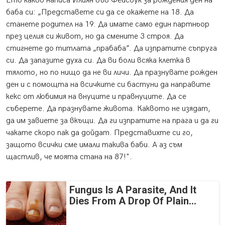
Ето какво написа Илиян във Фейсбук за рождения ден на
баба си: „Представете си да се окажете на 18. Да
станете родител на 19. Да имате само един партньор
през целия си живот, но да смените 3 строя. Да
стигнете до титлата „прабаба”. Да изпратите съпруга
си. Да запазите духа си. Да ви боли всяка клетка в
тялото, но по нищо да не ви личи. Да празнувате рожден
ден и с помощта на всичките си бастуни да направите
кекс от любимия на внуците и правнуците. Да се
съберете. Да празнувате живота. Каквото не изядат,
да им завиете за вкъщи. Да ги изпратите на прага и да ги
чакате скоро пак да дойдат. Представихте си го,
защото всички сме имали такива баби. А аз съм
щастлив, че моята стана на 87!".
Fungus Is A Parasite, And It
Dies From A Drop Of Plain...