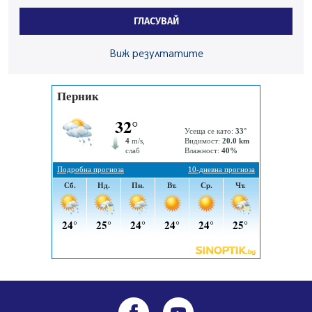
средствата по Плана за справедлив преход за
ГЛАСУВАЙ
въглищните райони
05.08.2026, 14:57
Виж резултатите
Звезди от световна сцена в Перник ще пеят на
Пернишката крепост
05.08.2026, 14:01
„Топлофикация Перник“ напредва с дигитализацията
на отчетния процес
05.08.2026, 11:48