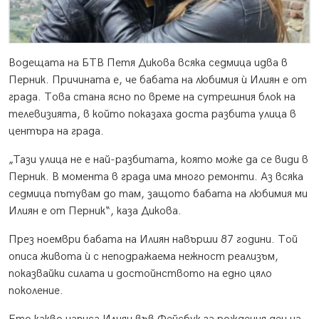
Водещата на БТВ Петя Дикова всяка седмица идва в
Перник. Причината е, че бабата на любимия ѝ Илиян е от
града. Това стана ясно по време на сутрешния блок на
телевизията, в който показаха доста разбита улица в
центъра на града.
„Тази улица не е най-разбитата, която може да се види в
Перник. В момента в града има много ремонти. Аз всяка
седмица пътувам до там, защото бабата на любимия ми
Илиян е от Перник“, каза Дикова.
През ноември бабата на Илиян навърши 87 години. Той
описа живота ѝ с неподражаема нежност реализъм,
показвайки силата и достойнството на едно цяло
поколение.