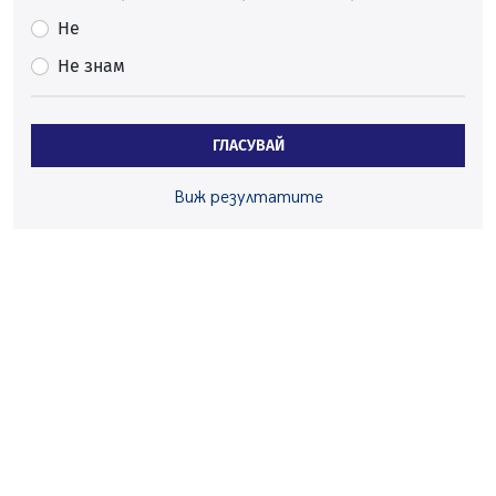
05.08.2026, 15:42
Не
На 95 години почина Лиляна Десова
Не знам
05.08.2026, 15:18
Радев: Работи се активно за запазването на
средствата по Плана за справедлив преход за
ГЛАСУВАЙ
въглищните райони
05.08.2026, 14:57
Виж резултатите
Звезди от световна сцена в Перник ще пеят на
Пернишката крепост
05.08.2026, 14:01
„Топлофикация Перник“ напредва с дигитализацията
на отчетния процес
05.08.2026, 11:48