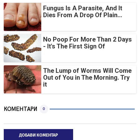
Fungus Is A Parasite, And It
Dies From A Drop Of Plain...
No Poop For More Than 2 Days
- It's The First Sign Of
The Lump of Worms Will Come
Out of You in The Morning. Try
it
КОМЕНТАРИ
0
ДОБАВИ КОМЕНТАР