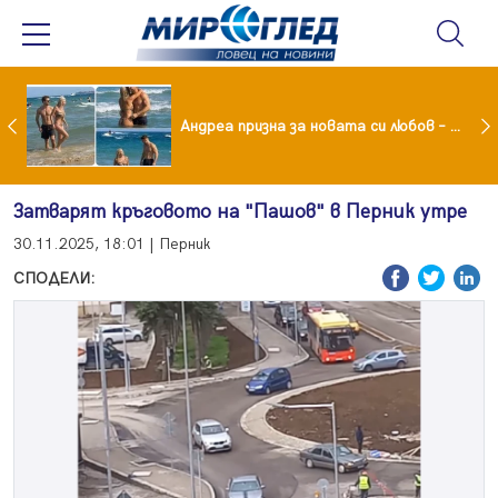
Драма вместо щастие: Звезда от "Татковци" е в болница с високорискова бременност
Андреа призна за новата си любов – руснакът Игор
Затварят кръговото на "Пашов" в Перник утре
30.11.2025, 18:01 | Перник
СПОДЕЛИ: