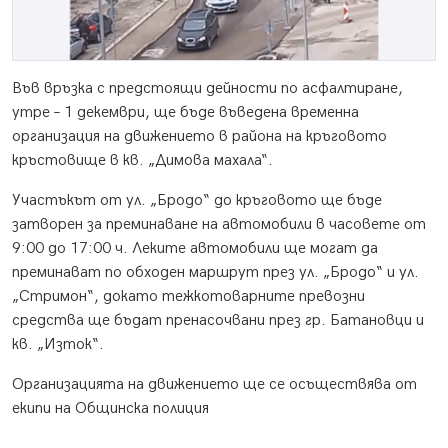
Във връзка с предстоящи дейности по асфалтиране,
утре – 1 декември, ще бъде въведена временна
организация на движението в района на кръговото
кръстовище в кв. „Димова махала“.
Участъкът от ул. „Бродо“ до кръговото ще бъде
затворен за преминаване на автомобили в часовете от
9:00 до 17:00 ч. Леките автомобили ще могат да
преминават по обходен маршрут през ул. „Бродо“ и ул.
„Стримон“, докато тежкотоварните превозни
средства ще бъдат пренасочвани през гр. Батановци и
кв. „Изток“.
Организацията на движението ще се осъществява от
екипи на Общинска полиция