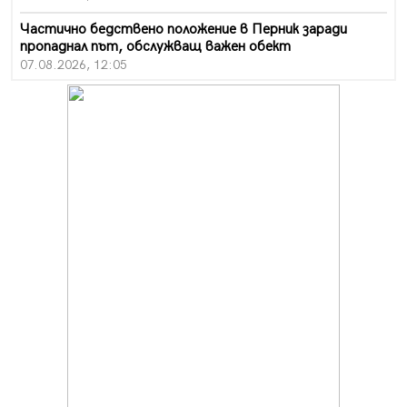
Частично бедствено положение в Перник заради
пропаднал път, обслужващ важен обект
07.08.2026, 12:05
Да отговорим на жегите с филм под звездите днес и
утре
07.08.2026, 10:21
Първите крачки в помощ на пенсионерите в Перник,
вече са факт
07.08.2026, 09:18
Пак ограничават камионите по магистралите в петък
и неделя. Ето обходните маршрути
07.08.2026, 07:55
Ето какво вдъхнови Здравка Евтимова за новата ѝ
книга
07.08.2026, 00:11
Продължава изграждането на нови паркоместа в
Перник