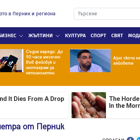
ото в Перник и региона
БИЗНЕС
ЖЪЛТИНИ
КУЛТУРА
СПОРТ
СВЯТ
МОД
Съдия нареди: До
90 часа месечно
Азис скочи н
във фейсбук и
гейовете
инстаграм за
непълнолетни
And It Dies From A Drop
The Horde 
In the Mor
метра от Перник