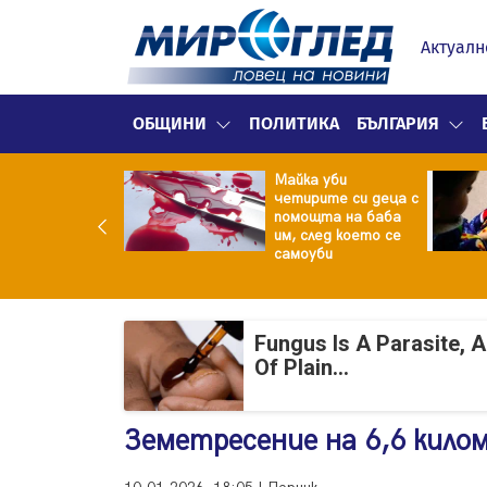
Актуалн
ОБЩИНИ
ПОЛИТИКА
БЪЛГАРИЯ
ф.Кантарджиев:
Майка уби
ете се от
четирите си деца с
арите и полово
помощта на баба
даваните
им, след което се
екции
самоуби
Fungus Is A Parasite, 
Of Plain...
Земетресение на 6,6 кило