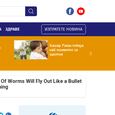
А
ЗДРАВЕ
ИЗПРАТЕТЕ НОВИНА
Башар Рахал показа
а
най-голямото си
щастие
Of Worms Will Fly Out Like a Bullet
ning