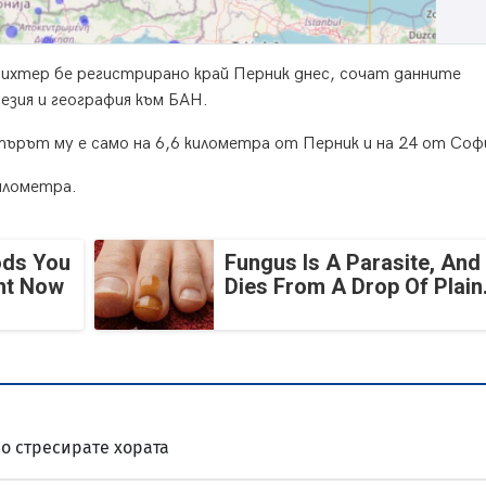
Рихтер бе регистрирано край Перник днес, сочат данните
езия и география към БАН.
търът му е само на 6,6 километра от Перник и на 24 от Соф
илометра.
ods You
Fungus Is A Parasite, And 
ght Now
Dies From A Drop Of Plain.
мо стресирате хората