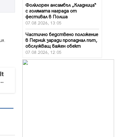
Фолклорен ансамбъл „Кладница“
с голямата награда от
фестивал в Полша
07.08.2026, 13:05
Частично бедствено положение
в Перник заради пропаднал път,
ия.
обслужващ важен обект
07.08.2026, 12:05
Да отговорим на жегите с филм
под звездите днес и утре
It
07.08.2026, 10:21
..
Първите крачки в помощ на
пенсионерите в Перник, вече са
факт
07.08.2026, 09:18
Пак ограничават камионите по
магистралите в петък и неделя.
Ето обходните маршрути
07.08.2026, 07:55