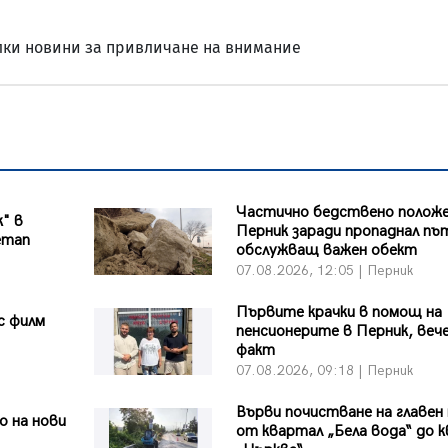
лки новини за привличане на внимание
Частично бедствено положе
к" в
Перник заради пропаднал пъ
етап
обслужващ важен обект
07.08.2026, 12:05 | Перник
Първите крачки в помощ на
с филм
пенсионерите в Перник, вече
факт
07.08.2026, 09:18 | Перник
Върви почистване на главен
 на нови
от квартал „Бела вода“ до к