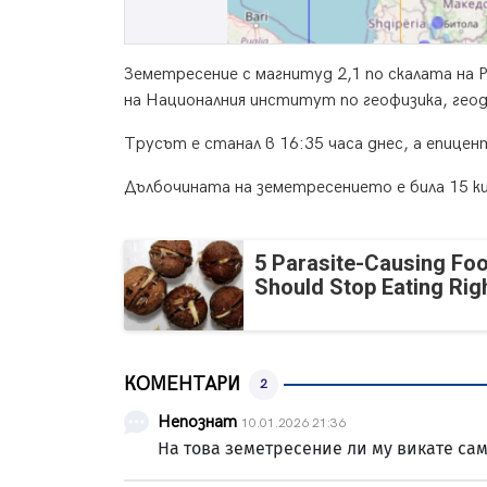
Земетресение с магнитуд 2,1 по скалата на 
на Националния институт по геофизика, геод
Трусът е станал в 16:35 часа днес, а епицен
Дълбочината на земетресението е била 15 к
5 Parasite-Causing Fo
Should Stop Eating Ri
КОМЕНТАРИ
2
Непознат
10.01.2026 21:36
На това земетресение ли му викате са