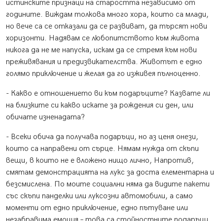
истинските признаци на старостта независимо от
годините. Виждам толкова много хора, които са млади,
но вече са се отказали да се развиват, да търсят нови
хоризонти. Надявам се любопитството към живота
никога да не ме напуска, искам да се стремя към нови
преживявания и предизвикателства. Животът е едно
голямо приключение и желая да го изживея пълноценно.
- Какво е отношението ви към подаръците? Казвате ли
на близките си какво искате за рождения си ден, или
обичате изненадата?
- Всеки обича да получава подаръци, но аз ценя онези,
които са направени от сърце. Нямам нужда от скъпи
вещи, в които не е вложено нищо лично, Напротив,
смятам демонстрацията на лукс за доста елементарна и
безсмислена. По моите социални няма да видите пакети
със скъпи панделки или луксозни автомобили, а само
моменти от едно приключение, едно пътуване или
незабравима емоция – това са стойностните подаръци