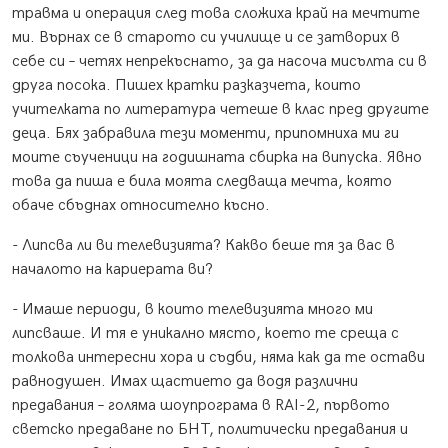
травма и операция след това сложиха край на мечтите
ми. Върнах се в старото си училище и се затворих в
себе си – четях непрекъснато, за да насоча мисълта си в
друга посока. Пишех кратки разказчета, които
учителката по литература четеше в клас пред другите
деца. Бях забравила тези моменти, припомниха ми ги
моите съученици на годишната сбирка на випуска. Явно
това да пиша е била моята следваща мечта, която
обаче сбъднах относително късно.
- Липсва ли ви телевизията? Какво беше тя за вас в
началото на кариерата ви?
- Имаше периоди, в които телевизията много ми
липсваше. И тя е уникално място, което те среща с
толкова интересни хора и съдби, няма как да те остави
равнодушен. Имах щастието да водя различни
предавания – голяма шоупрограма в RAI-2, първото
светско предаване по БНТ, политически предавания и