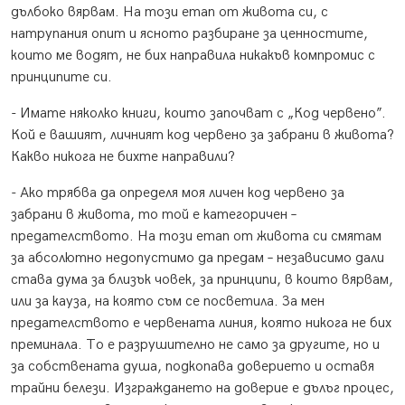
дълбоко вярвам. На този етап от живота си, с
натрупания опит и ясното разбиране за ценностите,
които ме водят, не бих направила никакъв компромис с
принципите си.
- Имате няколко книги, които започват с „Код червено”.
Кой е вашият, личният код червено за забрани в живота?
Какво никога не бихте направили?
- Ако трябва да определя моя личен код червено за
забрани в живота, то той е категоричен –
предателството. На този етап от живота си смятам
за абсолютно недопустимо да предам – независимо дали
става дума за близък човек, за принципи, в които вярвам,
или за кауза, на която съм се посветила. За мен
предателството е червената линия, която никога не бих
преминала. То е разрушително не само за другите, но и
за собствената душа, подкопава доверието и оставя
трайни белези. Изграждането на доверие е дълъг процес,