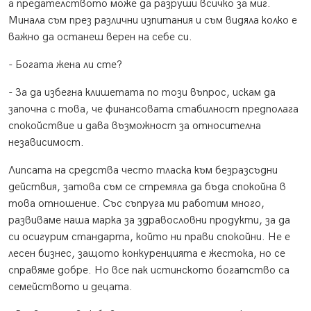
а предателството може да разруши всичко за миг.
Минала съм през различни изпитания и съм видяла колко е
важно да останеш верен на себе си.
- Богата жена ли сте?
- За да избегна клишетата по този въпрос, искам да
започна с това, че финансовата стабилност предполага
спокойствие и дава възможност за относителна
независимост.
Липсата на средства често тласка към безразсъдни
действия, затова съм се стремяла да бъда спокойна в
това отношение. Със съпруга ми работим много,
развиваме наша марка за здравословни продукти, за да
си осигурим стандарта, който ни прави спокойни. Не е
лесен бизнес, защото конкуренцията е жестока, но се
справяме добре. Но все пак истинското богатство са
семейството и децата.