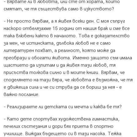
- Вярвате ли в любовта, или сте от хората, които
смятат, че тя съществува само в изкуството?
- Не просто вярвам, а я живея всеки ден. С моя съпруг
наскоро отбелязахме 15 години от нашия брак и сме все
така влюбени както в началото. Това е доказателство
за мен, че истинската, дълбока любов не е само
литературен похват, а реалност, която може да
преобрази и обогати живота. Именно защото съм имала
щастието да изпитам и да живея тази любов, тя
присъства толкова силно и в моите книги. Вярвам, че
споделянето на тази вяра, че любовта е възможна, че тя
е движеща сила и че си струва да се бориш за нея – е
важно послание.
- Реализирахте ли детската си мечта и каква бе тя?
- Като дете спортувах художествена гимнастика,
печелих състезания и дори бях приета в спортно
училище. Виждах бъдещето си в тази насока. Тежка