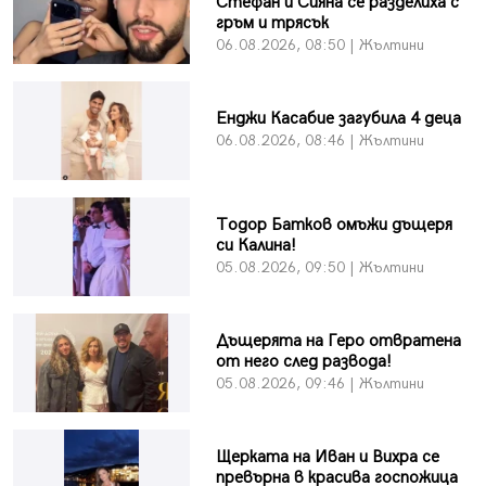
Стефан и Сияна се разделиха с
гръм и трясък
06.08.2026, 08:50 | Жълтини
Енджи Касабие загубила 4 деца
06.08.2026, 08:46 | Жълтини
Тодор Батков омъжи дъщеря
си Калина!
05.08.2026, 09:50 | Жълтини
Дъщерята на Геро отвратена
от него след развода!
05.08.2026, 09:46 | Жълтини
Щерката на Иван и Вихра се
превърна в красива госпожица