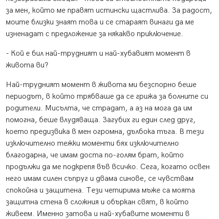
за мен, който ме правят истински щастлива. За радост,
моите близки знаят това и се стараят винаги да ме
изненадат с предложение за някакво приключение.
- Кой е бил най-трудният и най-хубавият момент в
живота ви?
Най-трудният момент в живота ми безспорно беше
периодът, в който трябваше да се грижа за болните си
родители. Мисълта, че страдат, а аз на мога да им
помогна, беше влудяваща. Загубих ги един след друг,
което предизвика в мен огромна, дълбока тъга. В тези
изключително тежки моменти бях изключително
благодарна, че имам доста по-голям брат, който
продължи да ме подкрепя във всичко. Сега, когато освен
него имам силен съпруг и двама синове, се чувствам
спокойна и защитена. Тези четирима мъже са моята
защитна стена в сложния и объркан свят, в който
живеем. Именно затова и най-хубавите моменти в