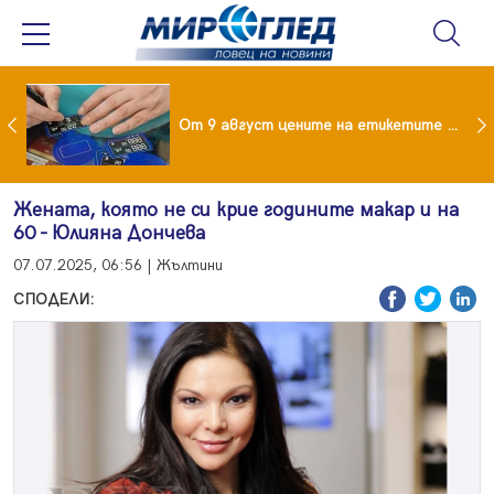
 за изграждане на 13-етажна "мегаджамия" разгневи жителите на Лондон
От 9 август цените на етикетите само в евро
Жената, която не си крие годините макар и на
60 - Юлияна Дончева
07.07.2025, 06:56 | Жълтини
СПОДЕЛИ: