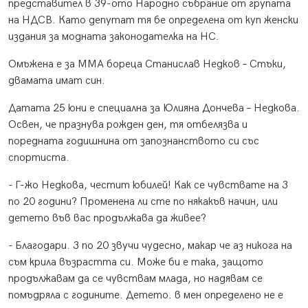
представител в 39-ото Народно събрание от групата
на НДСВ. Като депутат тя бе определена от куп женски
издания за модната законодателка на НС.
Омъжена е за ММА бореца Станислав Недков – Стъки,
двамата имат син.
Датата 25 юни е специална за Юлияна Дончева – Недкова.
Освен, че празнува рожден ден, тя отбелязва и
поредната годишнина от запознанството си със
спортиста.
- Г-жо Недкова, честит юбилей! Как се чувствате на 3
по 20 години? Променена ли сте по някакъв начин, или
детето във вас продължава да живее?
- Благодари. 3 по 20 звучи чудесно, макар че аз никога на
съм крила възрастта си. Може би е така, защото
продължавам да се чувствам млада, но надявам се
помъдряла с годините. Детето. в мен определено не е