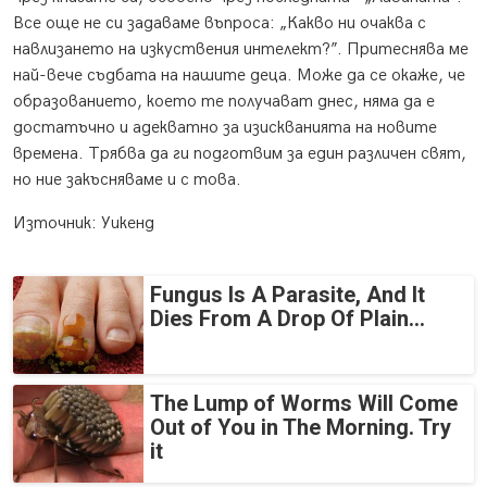
Все още не си задаваме въпроса: „Какво ни очаква с
навлизането на изкуствения интелект?”. Притеснява ме
най-вече съдбата на нашите деца. Може да се окаже, че
образованието, което те получават днес, няма да е
достатъчно и адекватно за изискванията на новите
времена. Трябва да ги подготвим за един различен свят,
но ние закъсняваме и с това.
Източник: Уикенд
Fungus Is A Parasite, And It
Dies From A Drop Of Plain...
The Lump of Worms Will Come
Out of You in The Morning. Try
it