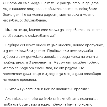
живота ми са свързани с тях – с раждането на децата
ми, с нашите празници, с обичта, която си показваме
всеки ден. Те са моята радост, моята сила и моето
несекващо: вдъхновение.
- Има ли неща, които сте могли да направите, но не сте
ги свършили и съжалявате ли?
- Разбира се! Имах много възможности, които пропуснах,
и днес съжалявам за тях. Правила съм несполучливи
избори и съм допускала грешки поради липса на опит и
прибързаност в решенията. Аз съм импулсивен човек и
често се водя от емоцията, не от разума. Не
пресмятам дали нещо е изгодно за мен, а дали отговаря
на моите принципи.
- Бихте ли участвали в нов политически проект?
- Ако някога отново се включа в активната политика,
това ще бъде само и единствено за кауза, в която