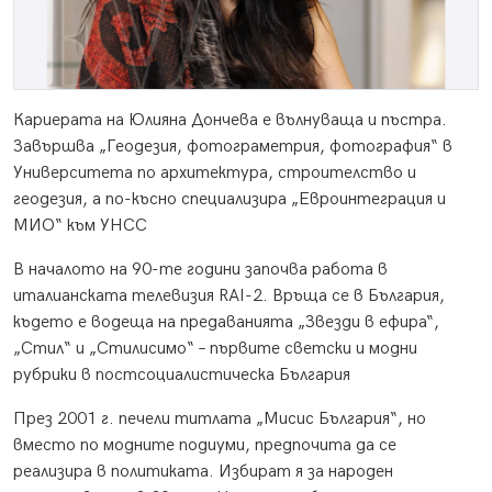
Кариерата на Юлияна Дончева е вълнуваща и пъстра.
Завършва „Геодезия, фотограметрия, фотография“ в
Университета по архитектура, строителство и
геодезия, а по-късно специализира „Евроинтеграция и
МИО“ към УНСС
В началото на 90-те години започва работа в
италианската телевизия RAI-2. Връща се в България,
където е водеща на предаванията „Звезди в ефира“,
„Стил“ и „Стилисимо“ – първите светски и модни
рубрики в постсоциалистическа България
През 2001 г. печели титлата „Мисис България“, но
вместо по модните подиуми, предпочита да се
реализира в политиката. Избират я за народен