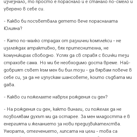
изчезнало, то просто е пораснало и е станало по-смело и
уверено в себе си.
- Какво би посъветвала детето вече порасналата
Юлияна?
- Като по-малко страдах от различни комплекси – не
изглеждах атрактивно, бях притеснителна, не
комуникирах свободно. Успях да св справя с всички тези
страхове сама. Но ми бе необходимо доста време. Най-
добрият съвет към мен би бил този – да вярвам повече в
себе си, за да не изпускам шансовете, които съдбата ми
дава.
- Какво си пожелахте навръх рождения си ден?
- На рождения си ден, както винаги, си пожелах да не
позволявам духът ми да остарее. За мен младостта е в
енергията и желанието за нови предизвикателства.
Умората, отегчението, липсата на цели – това са