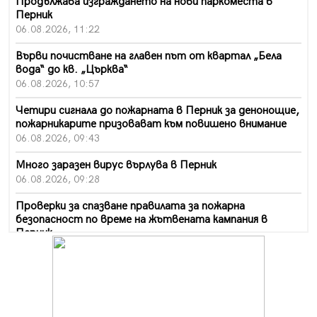
Продължава изграждането на нови паркоместа в
Перник
06.08.2026, 11:22
Върви почистване на главен път от квартал „Бела
вода“ до кв. „Църква“
06.08.2026, 10:57
Четири сигнала до пожарната в Перник за денонощие,
пожарникарите призовават към повишено внимание
06.08.2026, 09:43
Много заразен вирус върлува в Перник
06.08.2026, 09:28
Проверки за спазване правилата за пожарна
безопасност по време на жътвената кампания в
Перник
06.08.2026, 07:51
Ето какви забавления ще има през август в Перник
06.08.2026, 00:48
Пернишки експерт за фишинг измамите: