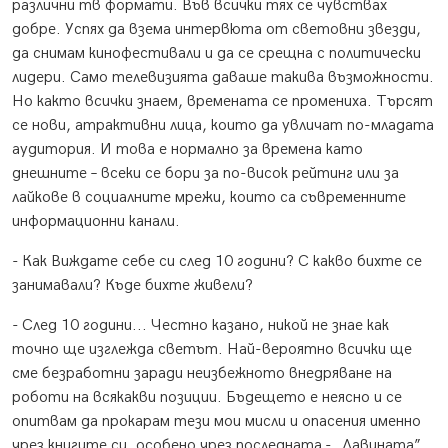
различни тв формати. Във всички тях се чувствах
добре. Успях да взема интервюта от световни звезди,
да снимам кинофестивали и да се срещна с политически
лидери. Само телевизията даваше такива възможности.
Но както всички знаем, времената се промениха. Търсят
се нови, атрактивни лица, които да увличат по-младата
аудитория. И това е нормално за времена като
днешните – всеки се бори за по-висок рейтинг или за
лайкове в социалните мрежи, които са съвременните
информационни канали.
- Как Виждате себе си след 10 години? С какво бихте се
занимавали? Къде бихте живели?
- След 10 години... Честно казано, никой не знае как
точно ще изглежда светът. Най-вероятно всички ще
сме безработни заради неизбежното внедряване на
роботи на всякакви позиции. Бъдещето е неясно и се
опитвам да прокарам тези мои мисли и опасения именно
чрез книгите си, особено чрез последната - „Лавината”.