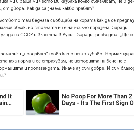
айка ми и баща ми често ми казваха колко съжаляват, че в ден
ц от двора. Как да са знаели какво правят?
лството там веднага съобщава на хората как да се предпа
лния облак, но страната ни е най-силно поразена. Заради
угоди на СССР и властта в Русия. Заради заповедта: „Ще с
 политики „продават“ това като нещо хубаво. Нормализира
танаха норма и се страхувам, че историята ни вече не е
ормацията и пропагандата. Иначе аз съм добре. И съм благо
и.“
nd It
No Poop For More Than 2
in...
Days - It's The First Sign O