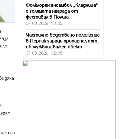
Фолклорен ансамбъл „Кладница“
с голямата награда от
фестивал в Полша
07.08.2026, 13:05
а
Частично бедствено положение
каза
в Перник заради пропаднал път,
вало
обслужващ важен обект
07.08.2026, 12:05
Да отговорим на жегите с филм
под звездите днес и утре
07.08.2026, 10:21
видяха
Първите крачки в помощ на
пенсионерите в Перник, вече са
факт
е
07.08.2026, 09:18
пазят
Пак ограничават камионите по
магистралите в петък и неделя.
Ето обходните маршрути
били на
07.08.2026, 07:55