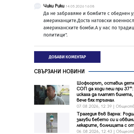
Чики Рики
14.05.2026 16:08
Да не забравяме и бомбите с обеднен 
американците.Доста натовски военнос
американските бомби.А у нас по традиц
политици".
ДОБАВИ КОМЕНТАР
СВЪРЗАНИ НОВИНИ
Шофьорът, оставил дете
СОП да ходи пеш при 37°:
искаха да платят билета, 
вече бях тръгнал
07.08.2026, 12:39 | Общест
Трагедия във Варна: Роди
загуби бебето си и обвин
лекарите, болницата с о
06.08.2026, 12:43 | Общест