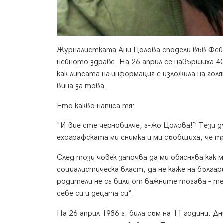
Журналистката Ани Цолова сподели във Фейсб
нейното здраве. На 26 април се навършиха 4
как липсата на информация е изложила на гол
вина за това.
Ето какво написа тя:
"И вие сте чернобилче, г-жо Цолова!“ Тези д
ехографската ми снимка и ми съобщиха, че т
След този човек започва да ми обяснява как
социалистическа власт, да не каже на бълга
родители не са били от важните тогава – тез
себе си и децата си“.
На 26 април 1986 г. била съм на 11 години. Д