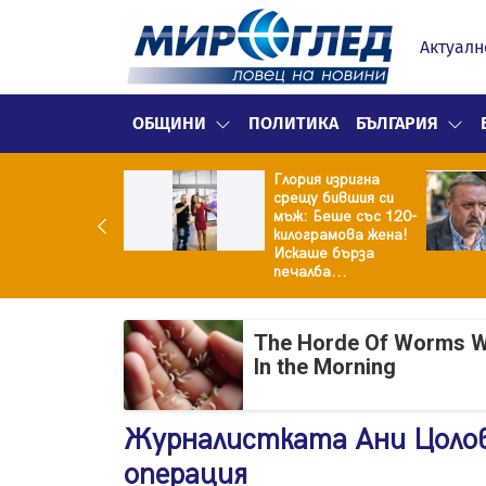
Актуалн
ОБЩИНИ
ПОЛИТИКА
БЪЛГАРИЯ
Глория изригна
ия и майка си
срещу бившия си
троиха къща от
мъж: Беше със 120-
0 стъклени
килограмова жена!
илки
Искаше бърза
печалба...
The Horde Of Worms Will
In the Morning
Журналистката Ани Цолов
операция