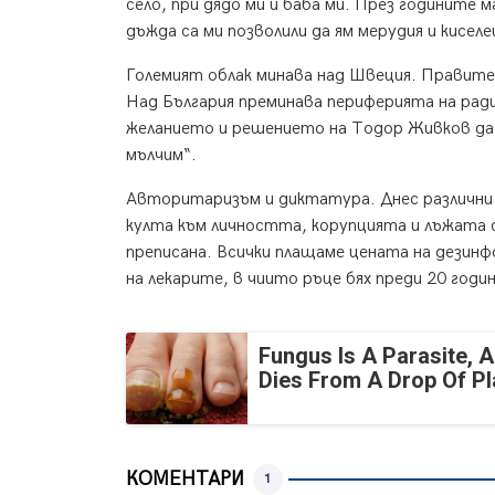
село, при дядо ми и баба ми. През годините м
дъжда са ми позволили да ям мерудия и киселе
Големият облак минава над Швеция. Правите
Над България преминава периферията на радиа
желанието и решението на Тодор Живков да 
мълчим“.
Авторитаризъм и диктатура. Днес различни
култа към личността, корупцията и лъжата с
преписана. Всички плащаме цената на дезинф
на лекарите, в чиито ръце бях преди 20 годин
Fungus Is A Parasite, A
Dies From A Drop Of Pla
КОМЕНТАРИ
1