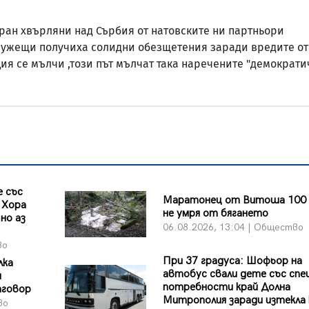
уран хвърляни над Сърбия от натовските ни партньори
лужещи получиха солидни обезщетения заради вредите от
ия се мълчи ,този път мълчат така наречените "демократ
 със
Маратонец от Витоша 100 
 Хора
не умря от бягането
но аз
06.08.2026, 13:04 | Общество
во
При 37 градуса: Шофьор на
лка
автобус свали дете със спе
и
потребности край Долна
тговор
Митрополия заради изтекла
во