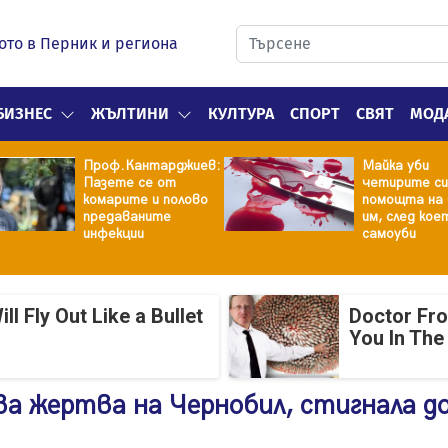
ото в Перник и региона
БИЗНЕС
ЖЪЛТИНИ
КУЛТУРА
СПОРТ
СВЯТ
МОД
Проф.Кантарджиев:
Майка уби
Пазете се от
четирите си
комарите и полово
помощта на 
предаваните
им, след кое
инфекции
самоуби
 Fly Out Like a Bullet
Doctor Fr
You In The
а жертва на Чернобил, стигнала д