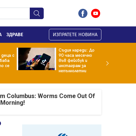
А
ЗДРАВЕ
ИЗПРАТЕТЕ НОВИНА
Съдия нареди: До
 деца с
90 часа месечно
баба
във фейсбук и
то се
инстаграм за
непълнолетни
om Columbus: Worms Come Out Of
 Morning!
о