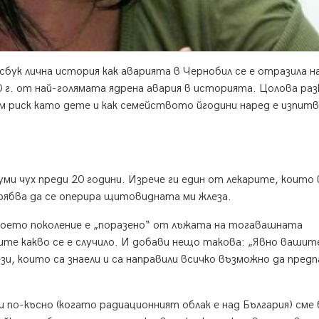
ук лична история как аварията в Чернобил се е отразила н
0 г. от най-голямата ядрена авария в историята. Цолова раз
ям риск като дете и как семейството йгодини наред е изпит
уми чух преди 20 години. Изрече ги един от лекарите, които 
рябва да се оперира щитовидната ми жлеза.
 моето поколение е „поразено“ от лъжата на тогавашната
рите какво се е случило. И добави нещо такова: „Явно вашит
и, които са знаели и са направили всичко възможно да пред
ни по-късно (когато радиационният облак е над България) сме 