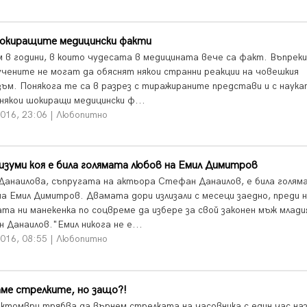
окиращите медицински факти
 в години, в които чудесата в медицината вече са факт. Въпрек
учените не могат да обяснят някои странни реакции на човешкия
зъм. Понякога те са в разрез с тиражираните представи и с наук
някои шокиращи медицински ф...
2016, 23:06 | Любопитно
изуми коя е била голямата любов на Емил Димитров
Данаилова, съпругата на актьора Стефан Данаилов, е била голям
на Емил Димитров. Двамата дори излизали с месеци заедно, преди н
ата ни манекенка по соцвреме да избере за свой законен мъж млади
 Данаилов."Емил никога не е...
2016, 08:55 | Любопитно
ме стрелките, но защо?!
октомври трябва да върнем стрелката на часовника с един час наз