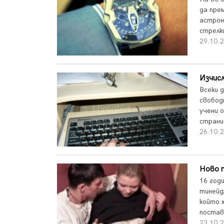
да пре
астрон
стрелки
29.10.
Изчис
Всеки 
свобод
учени 
страни 
26.10.
Ново п
16 год
тинейд
който 
постав
23.10.