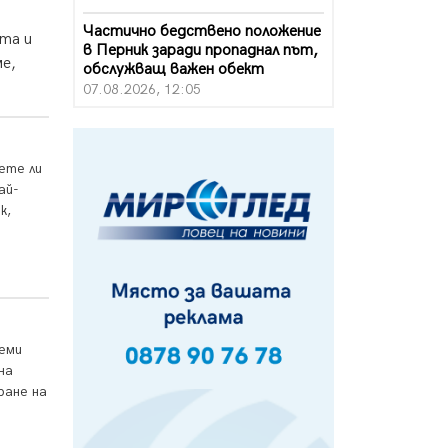
Частично бедствено положение
ста и
в Перник заради пропаднал път,
ме,
обслужващ важен обект
07.08.2026, 12:05
Да отговорим на жегите с филм
под звездите днес и утре
07.08.2026, 10:21
ете ли
ай-
Първите крачки в помощ на
к,
пенсионерите в Перник, вече са
факт
07.08.2026, 09:18
Пак ограничават камионите по
магистралите в петък и неделя.
Ето обходните маршрути
леми
07.08.2026, 07:55
на
ране на
Ето какво вдъхнови Здравка
Евтимова за новата ѝ книга
07.08.2026, 00:11