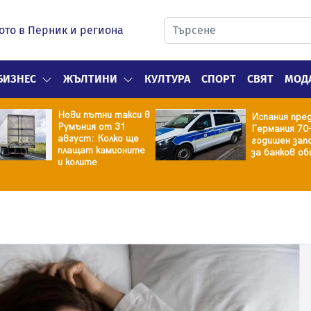
ото в Перник и региона
БИЗНЕС
ЖЪЛТИНИ
КУЛТУРА
СПОРТ
СВЯТ
МОД
Нови пътни такси в
Испания пре
Румъния от 31
Германия 70
август: Колко ще
годишен зап
плащат камионите
за банков об
и колите