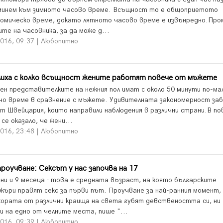
минем към зимното часово време. Всъщност то е общоприетото
омическо време, докато лятното часово време е извънредно.Про
те на часовника, за да може д...
2016, 09:37 | Любопитно
лиха с колко всъщност жените работят повече от мъжете
ден представителките на нежния пол имат с около 50 минути по-ма
но време в сравнение с мъжете. Удивителната закономерност заб
от Швейцария, които направили наблюдения в различни страни.В п
се оказало, че жени...
2016, 23:48 | Любопитно
роучване: Сексът у нас започва на 17
ини и 9 месеца - това е средната възраст, на която българските
жъри правят секс за първи път. Проучване за най-ранния момент,
хората от различни краища на света губят девствеността си, ни
и на едно от челните места, пише "...
2016, 09:39 | Любопитно