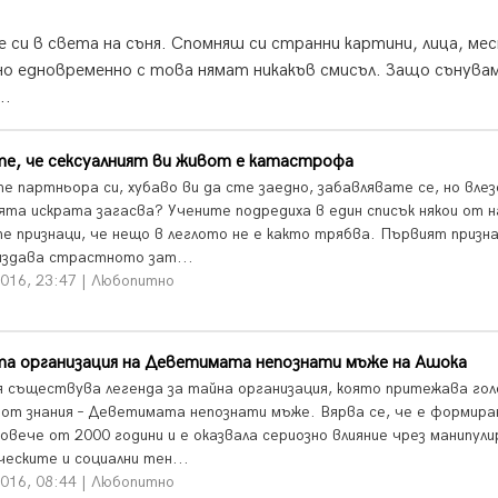
 си в света на съня. Спомняш си странни картини, лица, ме
но едновременно с това нямат никакъв смисъл. Защо сънува
..
е, че сексуалният ви живот е катастрофа
е партньора си, хубаво ви да сте заедно, забавлявате се, но влез
нята искрата загасва? Учените подредиха в един списък някои от н
е признаци, че нещо в леглото не е както трябва. Първият призна
издава страстното зат...
2016, 23:47 | Любопитно
та организация на Деветимата непознати мъже на Ашока
я съществува легенда за тайна организация, която притежава го
 от знания – Деветимата непознати мъже. Вярва се, че е формира
овече от 2000 години и е оказвала сериозно влияние чрез манипули
ческите и социални тен...
2016, 08:44 | Любопитно