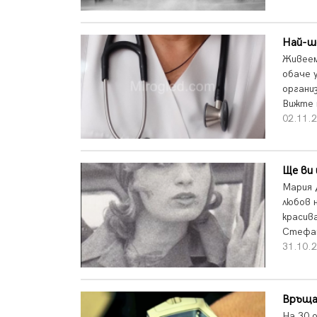
Най-ш
Живеем
обаче 
органи
Вижте 
02.11.
Ще ви 
Мария 
любов 
красив
Стефан
31.10.
Връща
На 30 