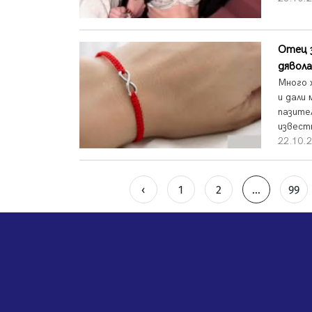
Отец з
дявола
Много 
и дали
пазите
известн
22.10.
‹
1
2
...
99