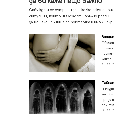
да ви каже нещо важно
Събуждаш се сутрин и за няколко секунди още
ситуации, които изглеждат напълно реални, 
защо някои сънища се повтарят и има ли скр.
Знацит
Обичат
в спал
честит
който 
15.11.
Тайна
В Инди
масиви
преди п
полити
08.11.