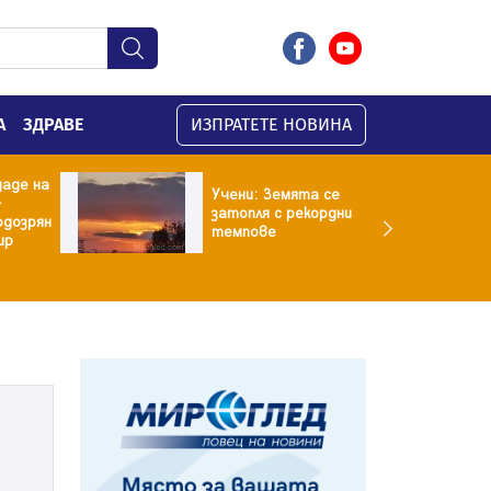
А
ЗДРАВЕ
ИЗПРАТЕТЕ НОВИНА
даде на
Учени: Земята се
-
затопля с рекордни
одозрян
темпове
ир