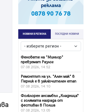
НОВИНИ В РЕГИОНА
ПОСЛЕДНИ НОВИНИ
Феновете на "Миньор"
превземат Разлог
07.08.2026, 14:52
Ремонтът на ул. "Ален мак" в
Перник е в заключителен етап
07.08.2026, 14:10
Фолклорен ансамбъл „Кладница“
с голямата награда от
тва
фестивал в Полша
07.08.2026, 13:05