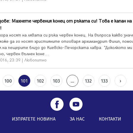
ове: Махнете червения конец от ръката си! Това е капан на
!
хора носят на лявата си ръка червен конец. На въпроса какво зна
 може да го носят християните отговаря архимандрит Филип, помо
л на пещерите близо до Киевско-Печорската лавра. “Доколкото ми
о, червен вълнен коне...
2016, 23:39 | Любопитно
100
101
102
103
...
132
133
›
ИЗПРАТЕТЕ НОВИНА
ЗА НАС
КОНТАКТИ