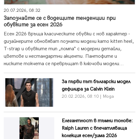
20.07.2026, 08:32
Запознайте се с водещите тенденции при
обувките за есен 2026
Есен 2026 връща класическите обувки с нов характер -
дизайнерите обновяват познати модели като kitten heel,
T-strap и обувките тип „помпа“ с модерни детайли,
цветове и нестандартни акценти. Пантофите и
ниските токчета се превръщат в ключови модели...
За първи път български модел
дефилира за Calvin Klein
20.02.2026, 08:10 | Мода
Елегантност в тъмни тонове:
Ralph Lauren с впечатляваща
колекция есен/зима 2026