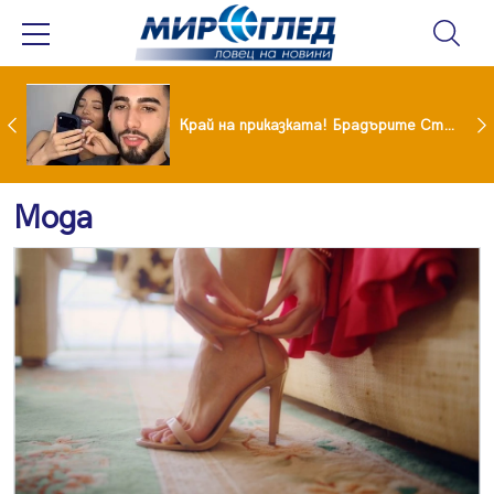
Коцето удари джакпота! Държавата му плаща 95 000 евро
Край на приказката! Брадърите Стефан и Сияна се разделиха с гръм и трясък
Мода