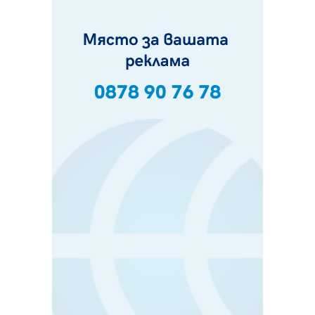
05.08.2026, 14:57
Звезди от световна сцена в Перник ще пеят на
Пернишката крепост
05.08.2026, 14:01
„Топлофикация Перник“ напредва с дигитализацията
на отчетния процес
05.08.2026, 11:48
Радев: Работи се усилено за спасяване на средствата
по Плана за справедлив преход за Стара Загора,
Кюстендил и Перник
05.08.2026, 11:34
Вече няма чакащи с години за присъединяване към
мрежата на „ВиК“ в Перник
05.08.2026, 11:22
След сигнали: Санкции за шумни младежи и
предупреждения заради тормоз над жена в Перник
05.08.2026, 10:03
Непълнолетни с електрически тротинетки