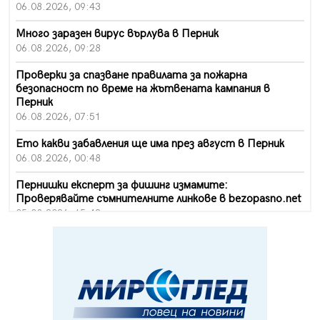
06.08.2026, 09:43
Много заразен вирус върлува в Перник
06.08.2026, 09:28
Проверки за спазване правилата за пожарна
безопасност по време на жътвената кампания в
Перник
06.08.2026, 07:51
Ето какви забавления ще има през август в Перник
06.08.2026, 00:48
Пернишки експерт за фишинг измамите:
Проверявайте съмнителните линкове в bezopasno.net
05.08.2026, 15:42
На 95 години почина Лиляна Десова
05.08.2026, 15:18
Радев: Работи се активно за запазването на
средствата по Плана за справедлив преход за
въглищните райони