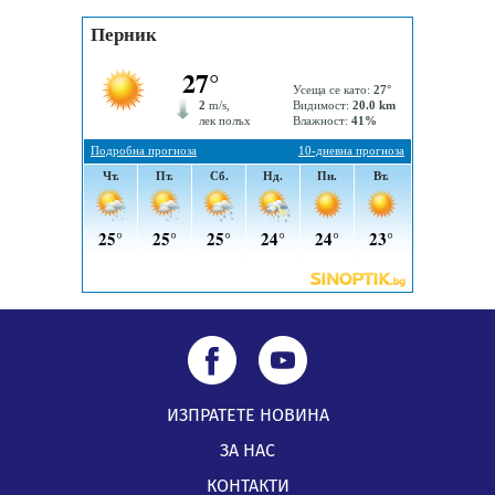
Обвинител от Перник оглави Независимо сдружение
на българските прокурори
04.08.2026, 15:31
Новите влакове снабдени с климатик и Wi-Fi връзка
тръгват от понеделник
04.08.2026, 14:24
ИЗПРАТЕТЕ НОВИНА
ЗА НАС
КОНТАКТИ